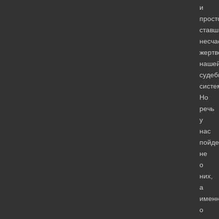
и
прост
ставш
несча
жертв
наше
судеб
систе
Но
речь
у
нас
пойде
не
о
них,
а
имен
о