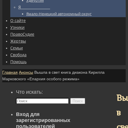
Удмуртия
Я_________________
Ямало-Ненецкий автономный округ
О сайте
Узники
ПравоСудие
Жертвы
Семьи
Свобода
Помощь
Главная
Анонсы
Вышла в свет книга диакона Кирилла
Марковского «Епархия особого режима»
Что искать:
Вы
Поиск
в
Вход для
зарегистрированных
св
пользователей