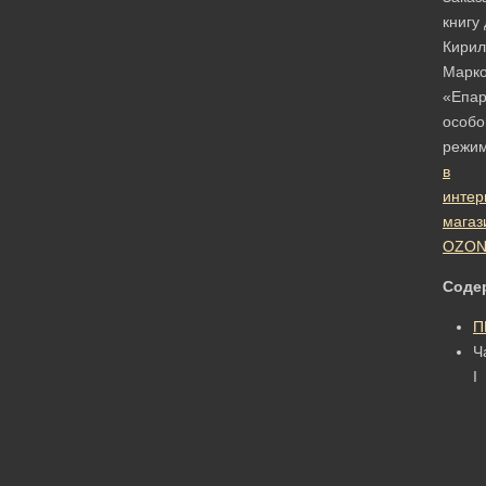
книгу
Кирил
Марко
«Епар
особо
режи
в
интер
магаз
OZON
Соде
П
Ч
I