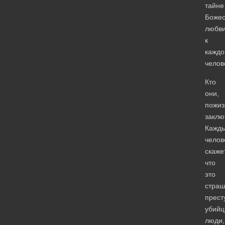
тайне
Божес
любв
к
каждо
челов
Кто
они,
пожиз
заклю
Кажд
челов
скажет
что
это
стра
прест
убийц
люди,