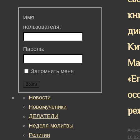
кн
Имя
пользователя:
ди
Ки
Пароль:
Ма
Запомнить меня
«Е
Войти
ос
Новости
Новомученики
ре
ДЕЛАТЕЛИ
Неделя молитвы
Анонс
Религии
10.02