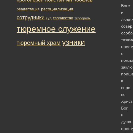
Боге
ресоциализация
реадаптация
и
сотрудники
творчество
суд
терроризм
людях
сове
тюремное служение
особо
тяжки
узники
тюремный храм
прест
о
пожиз
заклю
приш
к
вере
во
Христ
Бог
и
душа
прест