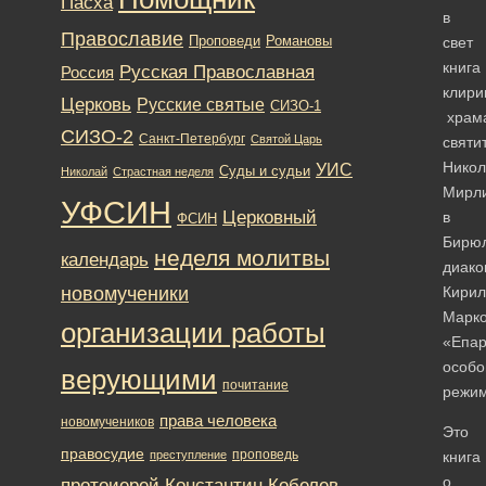
Пасха
в
Православие
Романовы
Проповеди
свет
книга
Русская Православная
Россия
клири
Церковь
Русские святые
СИЗО-1
храм
СИЗО-2
Санкт-Петербург
Святой Царь
святи
Никол
УИС
Суды и судьи
Николай
Страстная неделя
Мирли
УФСИН
Церковный
в
ФСИН
Бирю
неделя молитвы
календарь
диако
новомученики
Кирил
Марко
организации работы
«Епар
особо
верующими
почитание
режи
права человека
новомучеников
Это
правосудие
проповедь
преступление
книга
о
протоиерей Константин Кобелев