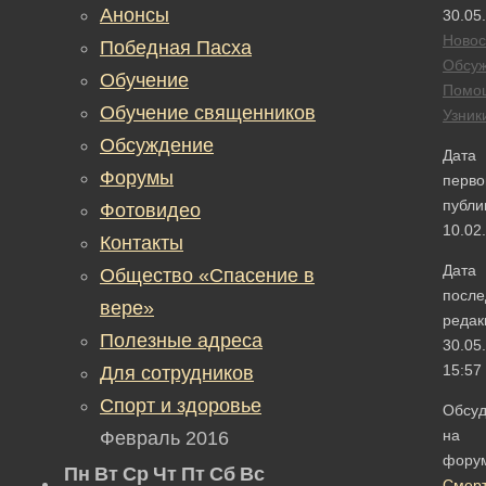
Анонсы
30.05
Новос
Победная Пасха
Обсу
Обучение
Помо
Обучение священников
Узник
Обсуждение
Дата
Форумы
перво
публи
Фотовидео
10.02
Контакты
Дата
Общество «Спасение в
после
вере»
редак
Полезные адреса
30.05
15:57
Для сотрудников
Спорт и здоровье
Обсуд
на
Февраль 2016
фору
Пн
Вт
Ср
Чт
Пт
Сб
Вс
Смер