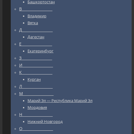
Башкортостан
В_________________
Владимир
Вятка
Д_________________
Дагестан
Е_________________
Екатеринбург
З_________________
И_________________
К_________________
Курган
Л_________________
М_________________
Марий Эл — Республика Марий Эл
Мордовия
Н_________________
Нижний Новгород
О_________________