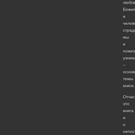
любо
Божи
и
челов
страд
мы
и
пожи
узник
–
основ
темы
книги.
Отчас
это
книга
и
о
непос