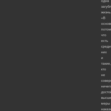
одна
загуб
жизнь
«В
основ
потом
что
есть
среди
них
и
такие,
кто
не
сове
ничег
досто
высш
меры
наказ