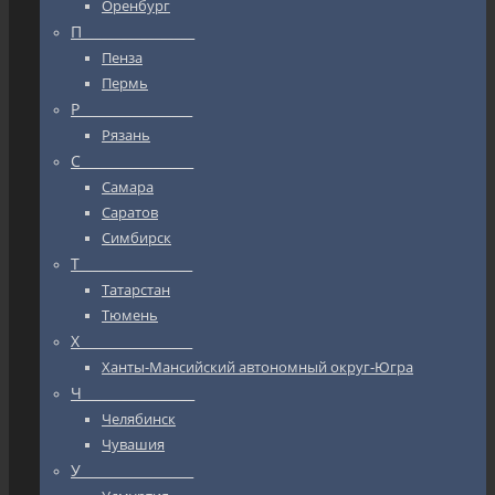
Оренбург
П_________________
Пенза
Пермь
Р_________________
Рязань
С_________________
Самара
Саратов
Симбирск
Т_________________
Татарстан
Тюмень
Х_________________
Ханты-Мансийский автономный округ-Югра
Ч_________________
Челябинск
Чувашия
У_________________