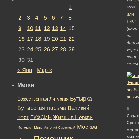
1
казнь
или
2
3
4
5
6
7
8
ПЖ?
9
10
11
12
13
14
15
(вход
на
16
17
18
19
20
21
22
фору
23
24
25
26
27
28
29
через
ваши
30
31
соцсе
« Янв
Мар »
Метки
Бутырка
Божественная Литургия
Бутырская тюрьма
Великий
В
Издат
пост
ГУФСИН
Жизнь в Церкви
Срете
Москва
История
Митр. Антоний Сурожский
мона
Помощник
вышл