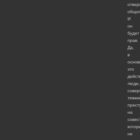
отвер
общес
И
он
будет
прав.
Да,
в
основ
это
дейст
люди,
сове
тяжки
прест
на
совес
котор
не