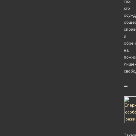
тех,
кто
осужд
обще
справ
и
обреч
на
пожиз
лише
свобо
Заказ