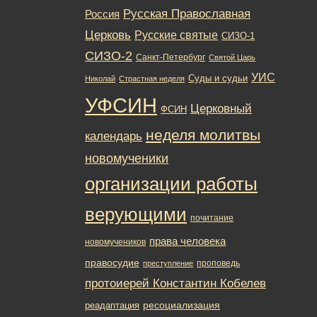
Русская Православная
Россия
Церковь
Русские святые
СИЗО-1
СИЗО-2
Санкт-Петербург
Святой Царь
УИС
Суды и судьи
Николай
Страстная неделя
УФСИН
Церковный
ФСИН
неделя молитвы
календарь
новомученики
организации работы
верующими
почитание
права человека
новомучеников
правосудие
проповедь
преступление
протоиерей Константин Кобелев
ресоциализация
реадаптация