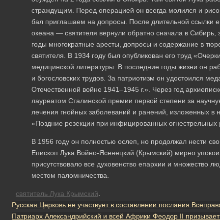
страждущим. Перед операцией он всегда молился и рисова
бал приглашаем на допросы. После длительной ссылки 
океана — святителя вернули обратно сначала в Сибирь,
годы многократные аресты, допросы и содержание в тюр
святителя. В 1934 году был опубликован его труд «Очерк
медицинской литературы. В последние годы жизни он ра
и богословских трудов. За патриотизм он удостоился мед
Отечественной войне 1941–1945 г.». Через год архиепис
лауреатом Сталинской премии первой степени за научну
лечения гнойных заболеваний и ранений, изложенных в н
«Поздние резекции при инфицированных огнестрельных 
В 1956 году он полностью ослеп, но продолжал нести св
Епископ Лука Войно-Ясенецкий (Крымский) мирно упокоил
присутствовало все духовенство епархии и множество люд
местом паломничества.
святитель Лука Крымский
.
Русская Церковь не участвует в составлении послания Всепра
Патриарх Александрийский и всей Африки Феодор II призывает