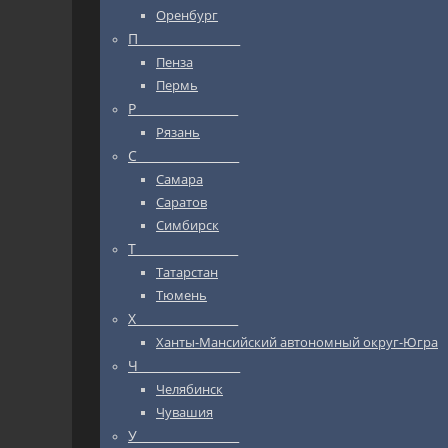
Оренбург
П_________________
Пенза
Пермь
Р_________________
Рязань
С_________________
Самара
Саратов
Симбирск
Т_________________
Татарстан
Тюмень
Х_________________
Ханты-Мансийский автономный округ-Югра
Ч_________________
Челябинск
Чувашия
У_________________