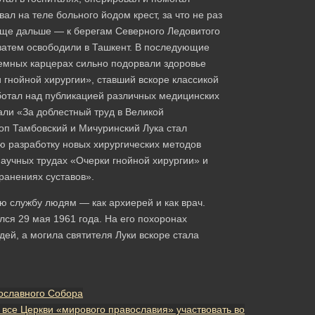
л на теле больного йодом крест, за что не раз
еще дальше — к берегам Северного Ледовитого
 затем освободили в Ташкент. В последующие
емных карцерах сильно подорвали здоровье
и гнойной хирургии», ставший вскоре классикой
ботал над публикацией различных медицинских
али «За доблестный труд в Великой
коп Тамбовский и Мичуринский Лука стал
ю разработку новых хирургических методов
аучных трудах «Очерки гнойной хирургии» и
ранениях суставов».
ою службу людям — как архиерей и как врач.
ся 29 мая 1961 года. На его похоронах
ей, а могила святителя Луки вскоре стала
вославного Собора
 все Церкви «мирового православия» участвовать во