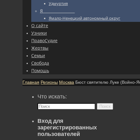
Удмуртия
Я_________________
Ямало-Ненецкий автономный округ
О сайте
Узники
ПравоСудие
Жертвы
Семьи
Свобода
Помощь
Главная
Регионы
Москва
Бюст святителю Луке (Войно-Я
Что искать:
Поиск
Вход для
зарегистрированных
пользователей