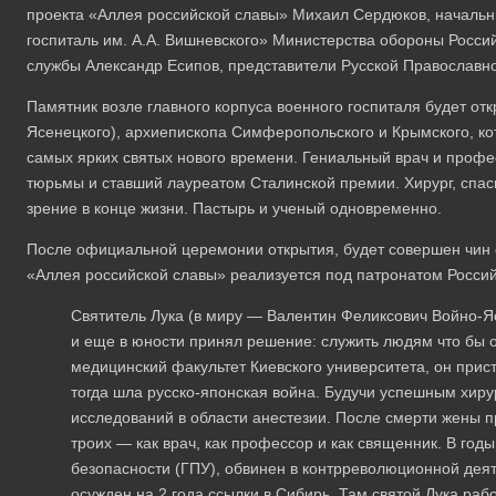
проекта «Аллея российской славы» Михаил Сердюков, началь
госпиталь им. А.А. Вишневского» Министерства обороны Росс
службы Александр Есипов, представители Русской Православн
Памятник возле главного корпуса военного госпиталя будет отк
Ясенецкого), архиепископа Симферопольского и Крымского, ко
самых ярких святых нового времени. Гениальный врач и проф
тюрьмы и ставший лауреатом Сталинской премии. Хирург, спа
зрение в конце жизни. Пастырь и ученый одновременно.
После официальной церемонии открытия, будет совершен чин 
«Аллея российской славы» реализуется под патронатом Россий
Святитель Лука (в миру — Валентин Феликсович Войно-Яс
и еще в юности принял решение: служить людям что бы 
медицинский факультет Киевского университета, он прис
тогда шла русско-японская война. Будучи успешным хиру
исследований в области анестезии. После смерти жены 
троих — как врач, как профессор и как священник. В год
безопасности (ГПУ), обвинен в контрреволюционной деят
осужден на 2 года ссылки в Сибирь. Там святой Лука раб