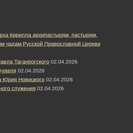
рха Кирилла архипастырям, пастырям,
м чадам Русской Православной Церкви
авла Таганрогского
02.04.2026
Фуделя
02.04.2026
а Юрия Новицкого
02.04.2026
ного служения
02.04.2026