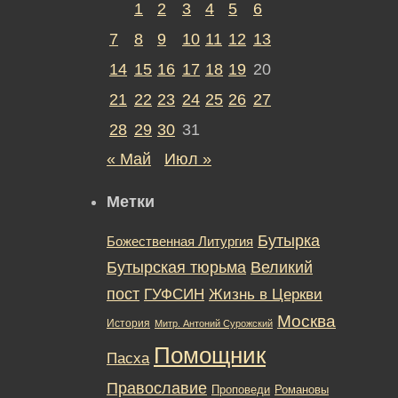
1
2
3
4
5
6
7
8
9
10
11
12
13
14
15
16
17
18
19
20
21
22
23
24
25
26
27
28
29
30
31
« Май
Июл »
Метки
Бутырка
Божественная Литургия
Бутырская тюрьма
Великий
пост
ГУФСИН
Жизнь в Церкви
Москва
История
Митр. Антоний Сурожский
Помощник
Пасха
Православие
Романовы
Проповеди