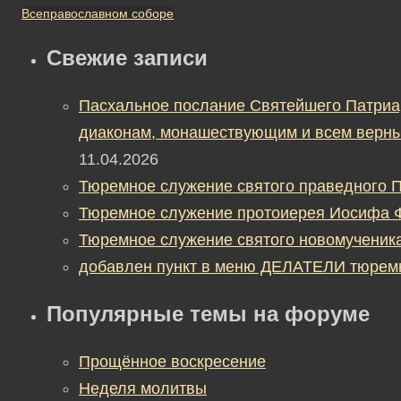
Всеправославном соборе
Свежие записи
Пасхальное послание Святейшего Патриа
диаконам, монашествующим и всем верны
11.04.2026
Тюремное служение святого праведного П
Тюремное служение протоиерея Иосифа 
Тюремное служение святого новомученик
добавлен пункт в меню ДЕЛАТЕЛИ тюрем
Популярные темы на форуме
Прощённое воскресение
Неделя молитвы