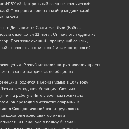
ник ФГБУ «3 Центральный военный клинический
ийской Федерации, генерал-майор медицинской
ой Церкви.
рыт в День памяти Святителя Луки (Войно-
торый отмечается 11 июня. Он является одним из
ессор. Политзаключенный, прошедший ссылки,
сший от слепоты сотни людей и сам потерявший
освящения. Республиканский патриотический проект
ского военно-исторического общества.
енецкий) родился в Керчи (Крым) в 1877 году
облегчить страдания болящим. Окончив
тупил на работу в Чите в военном госпитале —
ргом, он проводил множество операций и
принял Священнический сан и трудился за
ы раздора был арестован органами
ельности и шпионаже в пользу Англии и
отал в госпиталях, оперировал и помогал