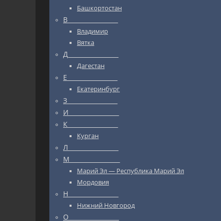
Башкортостан
В_________________
Владимир
Вятка
Д_________________
Дагестан
Е_________________
Екатеринбург
З_________________
И_________________
К_________________
Курган
Л_________________
М_________________
Марий Эл — Республика Марий Эл
Мордовия
Н_________________
Нижний Новгород
О_________________