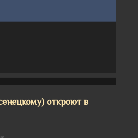
сенецкому) откроют в
ии