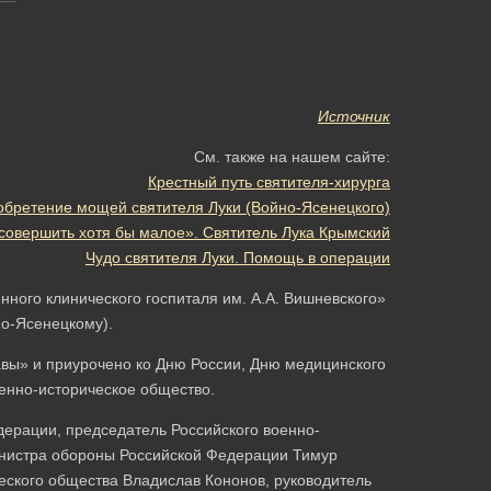
Источник
См. также на нашем сайте:
Крестный путь святителя-хирурга
обретение мощей святителя Луки (Войно-Ясенецкого)
 совершить хотя бы малое». Святитель Лука Крымский
Чудо святителя Луки. Помощь в операции
нного клинического госпиталя им. А.А. Вишневского»
но-Ясенецкому).
авы» и приурочено ко Дню России, Дню медицинского
оенно-историческое общество.
дерации, председатель Российского военно-
инистра обороны Российской Федерации Тимур
еского общества Владислав Кононов, руководитель