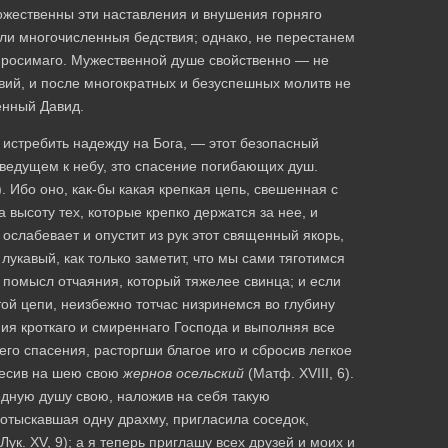
 божественны эти наставления и внушения горняго
ли многочисленныя бедствия; однако, не перестанем
м просимаго. Мужественной душе свойственно — не
вий, и после многократных и безуспешных молитв не
женный Давид.
ы истребить надежду на Бога, — этот безопасный
, ведущем к небу, зто спасение погибающих душ.
4). Ибо оно, как-бы какая крепкая цепь, свешенная с
высоту тех, которые крепко держатся за нее, и
 ослабевает и опустит из рук этот священный якорь,
 лукавый, как только заметит, что мы сами тяготимся
 помысл отчаяния, который тяжелее свинца; и если
ой цепи, неизбежно тотчас низринемся во глубину
ния кроткаго и смиреннаго Господа и выполняя все
го спасения, расторгши благое иго и сбросив легкое
весив на шею свою
жернов осельский
(Матф. XVIII, 6).
едную душу свою, наложив на себя такую
отыскавшая одну драхму, пригласила соседок,
Лук. XV, 9); а я теперь приглашу всех друзей и моих и