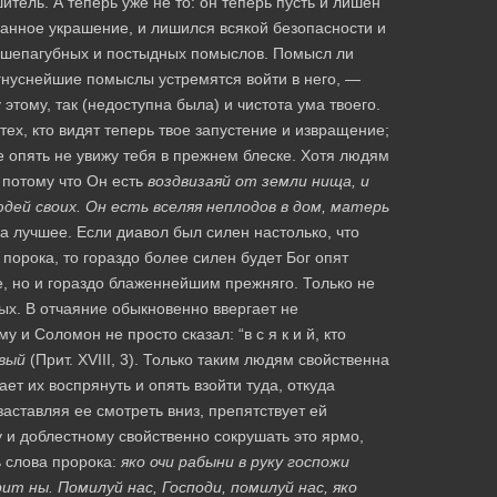
шитель. А теперь уже не то: он теперь пусть и лишен
занное украшение, и лишился всякой безопасности и
х душепагубных и постыдных помыслов. Помысл ли
гнуснейшие помыслы устремятся войти в него, —
этому, так (недоступна была) и чистота ума твоего.
ех, кто видят теперь твое запустение и извращение;
ле опять не увижу тебя в прежнем блеске. Хотя людям
 потому что Он есть
воздвизаяй от земли нища, и
юдей своих. Он есть вселяя неплодов в дом, матерь
на лучшее. Если диавол был силен настолько, что
порока, то гораздо более силен будет Бог опят
е, но и гораздо блаженнейшим прежняго. Только не
вых. В отчаяние обыкновенно ввергает не
 и Соломон не просто сказал: “в с я к и й, кто
вый
(Прит. XVIII, 3). Только таким людям свойственна
ает их воспрянуть и опять взойти туда, откуда
заставляя ее смотреть вниз, препятствует ей
 и доблестному свойственно сокрушать это ярмо,
ь слова пророка:
яко очи рабыни в руку госпожи
ит ны. Помилуй нас, Господи, помилуй нас, яко