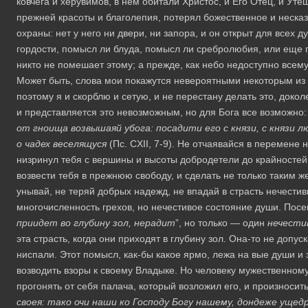
ковчега и херувимов, в нем обитали Христос, и Его Отец, и Уте
прежней красоты и благолепия, потерял божественное и неска
охраны: нет у него ни двери, ни запора, и он открыт для все
гордости, помысл ли блуда, помысл ли сребролюбия, или еще 
никто не помешает этому; а прежде, как небо недоступно всему 
Может быть, слова мои покажутся невероятными некоторым из т
поэтому я и скорблю и сетую, и не перестану делать это, доко
и представляется это невозможным, но для Бога все возможно:
от гноища возвышаяй убога: посадити его с князи, с князи л
о чадех веселящуся
(Пс. CXII, 7-9). Не отчаявайся в перемене 
низринул тебя с вершины и высоты добродетели до крайностей 
возвести тебя в прежнюю свободу, и сделать не только таким ж
унывай, не теряй добрых надежд, не впадай в страсть нечести
многочисленность грехов, но нечестивое состояние души. Посему
приидет во глубину зол, нерадит
”, но только — один
нечести
эта страсть, когда они приходят в глубину зол. Она-то не допуск
ниспали. Этот помысл, как-бы какое ярмо, лежа на вые души и 
возводить взоры к своему Владыке. Но человеку мужественному
прогонять от себя палача, который возложил его, и произносит
своея: тако очи наши ко Господу Богу нашему, дондеже ущедр