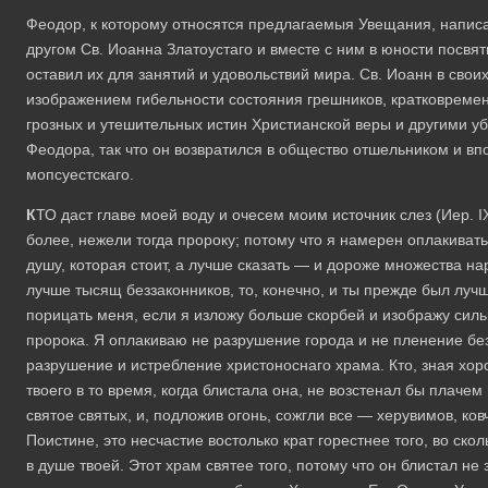
Феодор, к которому относятся предлагаемыя Увещания, написан
другом Св. Иоанна Златоустаго и вместе с ним в юности посвя
оставил их для занятий и удовольствий мира. Св. Иоанн в сво
изображением гибельности состояния грешников, кратковремен
грозных и утешительных истин Христианской веры и другими у
Феодора, так что он возвратился в общество отшельником и вп
мопсуестскаго.
К
ТО даст главе моей воду и очесем моим источник слез (Иер. IX
более, нежели тогда пророку; потому что я намерен оплакиват
душу, которая стоит, а лучше сказать — и дороже множества 
лучше тысящ беззаконников, то, конечно, и ты прежде был луч
порицать меня, если я изложу больше скорбей и изображу сил
пророка. Я оплакиваю не разрушение города и не пленение б
разрушение и истребление христоноснаго храма. Кто, зная хо
твоего в то время, когда блистала она, не возстенал бы плаче
святое святых, и, подложив огонь, сожгли все — херувимов, ко
Поистине, это несчастие востолько крат горестнее того, во ско
в душе твоей. Этот храм святее того, потому что он блистал не