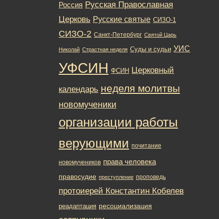
Русская Православная
Россия
Церковь
Русские святые
СИЗО-1
СИЗО-2
Санкт-Петербург
Святой Царь
УИС
Суды и судьи
Николай
Страстная неделя
УФСИН
Церковный
ФСИН
неделя молитвы
календарь
новомученики
организации работы
верующими
почитание
права человека
новомучеников
правосудие
проповедь
преступление
протоиерей Константин Кобелев
ресоциализация
реадаптация