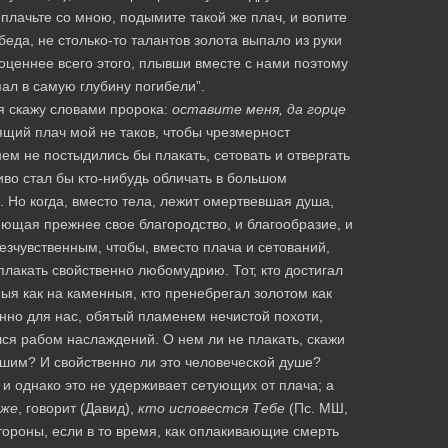
“плачьте со мною, подымите такой же плач, и вопите
беда, не столько-то талантов золота выпало из руки
гоценнее всего этого, плывши вместе с нами поэтому
ал в самую глубину погибели”.
я скажу словами пророка:
оставите меня, да горце
оящий плач мой не таков, чтобы чрезмерност
нем не постыдились бы плакать, сетовать и отвергать
во стал бы кто-нибудь обличать в большом
 Но когда, вместо тела, лежит омертвевшая душа,
ющая прежнее свое благородство, и благообразие, и
безчувственным, чтобы, вместо плача и сетований,
 плакать свойственно любомудрию. Тот, кто достигал
ыя как на каменныя, кто пренебрегал золотом как
анно для нас, обятый пламенем нечистой похоти,
ался рабом наслаждений. О нем ли не плакать, скажи
нашим? И свойственно ли это человеческой душе?
и однако это не удерживает сетующих от плача; а
 же
, говорит (Давид),
кто исповестся Тебе
(Пс. МШ,
тороны, если в то время, как оплакивающие смерть