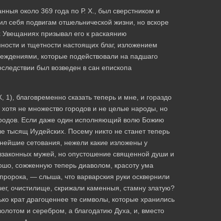
ныя около 369 года по Р. Х., был сверстником и
тил себя подвигам отшельнической жизни, но вскоре
их Увещаниях призывал его к раскаянию
ности и тщетности настоящих благ, изложением
беждениями, которые подействовали на падшаго
оследствии был возведен в сан епископа
, 1), благовременно сказать теперь и мне, и гораздо
ь хотя не множество городов и не целые народы, но
народов. Если даже один исполняющий волю Божию
ше тысящ Иудейских. Посему никто не станет теперь
ьнейшие сетования, нежели какие изложены у
еззаконных мужей, но опустошение священной души и
рошо, сожженную теперь диаволом, красоту ума
м пророка, — слыша, что варварския руки осквернили
вчег, очистилище, скрижали каменныя, стамну златую?
лько крат драгоценнее те символы, которые хранились
 золотом и серебром, а благодатию Духа, и, вместо