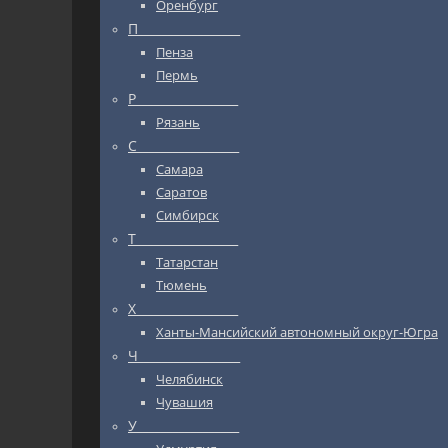
Оренбург
П_________________
Пенза
Пермь
Р_________________
Рязань
С_________________
Самара
Саратов
Симбирск
Т_________________
Татарстан
Тюмень
Х_________________
Ханты-Мансийский автономный округ-Югра
Ч_________________
Челябинск
Чувашия
У_________________