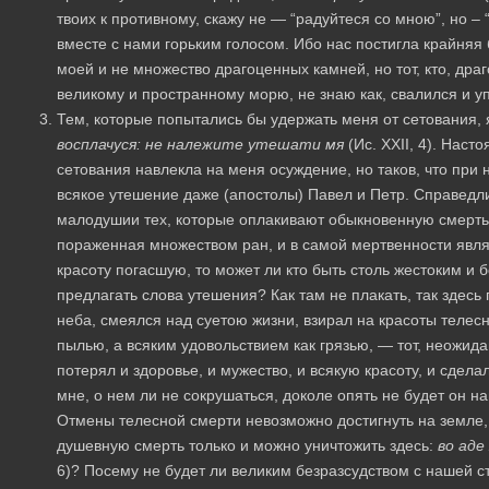
твоих к противному, скажу не — “радуйтеся со мною”, но – 
вместе с нами горьким голосом. Ибо нас постигла крайняя 
моей и не множество драгоценных камней, но тот, кто, дра
великому и пространному морю, не знаю как, свалился и уп
Тем, которые попытались бы удержать меня от сетования, 
восплачуся: не належите утешати мя
(Ис. XXII, 4). Наст
сетования навлекла на меня осуждение, но таков, что при 
всякое утешение даже (апостолы) Павел и Петр. Справедли
малодушии тех, которые оплакивают обыкновенную смерть.
пораженная множеством ран, и в самой мертвенности явля
красоту погасшую, то может ли кто быть столь жестоким и 
предлагать слова утешения? Как там не плакать, так здесь
неба, смеялся над суетою жизни, взирал на красоты телесн
пылью, а всяким удовольствием как грязью, — тот, неожид
потерял и здоровье, и мужество, и всякую красоту, и сдел
мне, о нем ли не сокрушаться, доколе опять не будет он 
Отмены телесной смерти невозможно достигнуть на земле, 
душевную смерть только и можно уничтожить здесь:
во аде
6)? Посему не будет ли великим безразсудством с нашей с