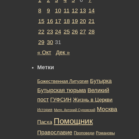
8
9
10
11
12
13
14
15
16
17
18
19
20
21
22
23
24
25
26
27
28
29
30
31
« Окт
Дек »
Метки
Бутырка
Божественная Литургия
Бутырская тюрьма
Великий
пост
ГУФСИН
Жизнь в Церкви
Москва
История
Митр. Антоний Сурожский
Помощник
Пасха
Православие
Романовы
Проповеди