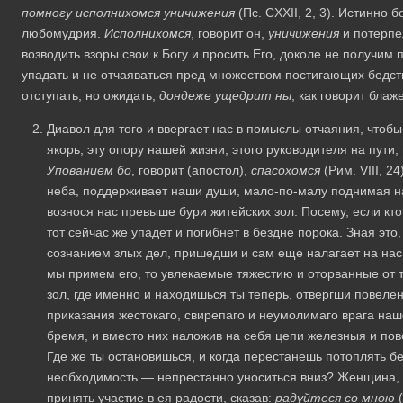
помногу исполнихомся уничижения
(Пс. CXXII, 2, 3). Истинно
любомудрия.
Исполнихомся
, говорит он,
уничижения
и потерпе
возводить взоры свои к Богу и просить Его, доколе не получи
упадать и не отчаяваться пред множеством постигающих бедст
отступать, но ожидать,
дондеже ущедрит ны
, как говорит бла
Диавол для того и ввергает нас в помыслы отчаяния, чтоб
якорь, эту опору нашей жизни, этого руководителя на пути
Упованием бо
, говорит (апостол),
спасохомся
(Рим. VIII, 2
неба, поддерживает наши души, мало-по-малу поднимая на 
вознося нас превыше бури житейских зол. Посему, если кто
тот сейчас же упадет и погибнет в бездне порока. Зная это,
сознанием злых дел, пришедши и сам еще налагает на нас
мы примем его, то увлекаемые тяжестию и оторванные от т
зол, где именно и находишься ты теперь, отвергши повеле
приказания жестокаго, свирепаго и неумолимаго врага наше
бремя, и вместо них наложив на себя цепи железныя и по
Где же ты остановишься, и когда перестанешь потоплять б
необходимость — непрестанно уноситься вниз? Женщина, 
принять участие в ея радости, сказав:
радуйтеся со мною
(