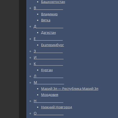
Башкортостан
В_________________
Владимир
Вятка
Д_________________
Дагестан
Е_________________
Екатеринбург
З_________________
И_________________
К_________________
Курган
Л_________________
М_________________
Марий Эл — Республика Марий Эл
Мордовия
Н_________________
Нижний Новгород
О_________________