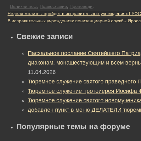
Великий пост
,
Православие
,
Проповеди
.
Неделя молитвы пройдет в исправительных учреждениях ГУФСИ
В исправительных учреждениях пенитенциарной службы Яросл
Свежие записи
Пасхальное послание Святейшего Патриа
диаконам, монашествующим и всем верны
11.04.2026
Тюремное служение святого праведного П
Тюремное служение протоиерея Иосифа 
Тюремное служение святого новомученик
добавлен пункт в меню ДЕЛАТЕЛИ тюрем
Популярные темы на форуме