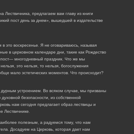
а Лествичника, предлагаем вам главу из книги
кий пост день за днем», вышедшей в издательстве
 в это воскресенье. Я не оговариваюсь, называя
ные в церковном календаре дни, такие как Рождество
 пост— многодневный праздник. Что же мы
нельзя, это нельзя, то нельзя, богослужения
обще мало эстетических моментов. Что происходит?
 дурным устроением. Во всяком случае, мы призваны
 духовной безопасности, из собственной
ерковь нам сегодня предлагает образ лествицы и
е Лествичнике.
аиболее полезным, а радуемся тому, что нам
тела. Досадуем на Церковь, которая дает нам