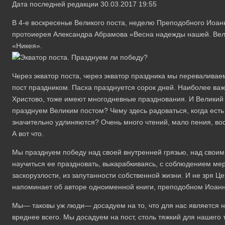
Дата последней редакции 30.03.2017 19:55
В 4-е воскресенье Великого поста, неделю Преподобного Иоанн
протоиерея Александра Абрамова «Весна надежды нашей. Вели
«Никея».
Через экватор поста, через экватор праздника мы переваливаем
пост праздником. Пасха празднуется сорок дней. Наиболее важ
Христово, тоже имеют многодневные празднования. И Великий
празднуем Великим постом? Чему здесь радоваться, когда есть 
значительно удлиняются? Очень много чтений, мало пения, во
А вот что.
Мы празднуем победу над своей внутренней грязью, над своим
научиться ее праздновать, выкарабкиваясь, с соблюдением мер
заскорузлости, из запутанности собственной жизни. И не зря Ц
напоминает об авторе одноименной книги, преподобном Иоанн
Мы— таковы уж люди— досадуем на то, что для нас является н
вреднее всего. Мы досадуем на пост, столь тяжкий для нашего 