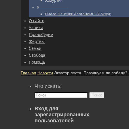
Удмуртия
Я_________________
Ямало-Ненецкий автономный округ
О сайте
Узники
ПравоСудие
Жертвы
Семьи
Свобода
Помощь
Главная
Новости
Экватор поста. Празднуем ли победу?
Что искать:
Поиск
Вход для
зарегистрированных
пользователей