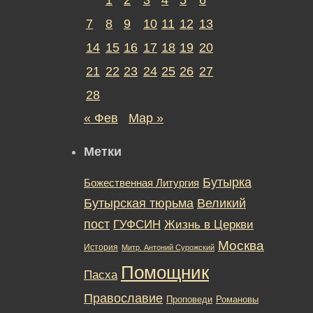
7
8
9
10
11
12
13
14
15
16
17
18
19
20
21
22
23
24
25
26
27
28
« Фев
Мар »
Метки
Бутырка
Божественная Литургия
Бутырская тюрьма
Великий
пост
ГУФСИН
Жизнь в Церкви
Москва
История
Митр. Антоний Сурожский
Помощник
Пасха
Православие
Романовы
Проповеди