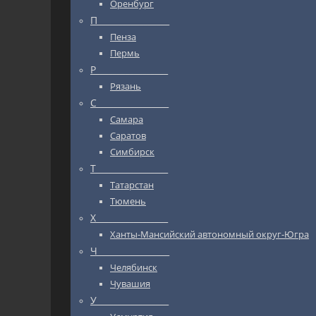
Оренбург
П_________________
Пенза
Пермь
Р_________________
Рязань
С_________________
Самара
Саратов
Симбирск
Т_________________
Татарстан
Тюмень
Х_________________
Ханты-Мансийский автономный округ-Югра
Ч_________________
Челябинск
Чувашия
У_________________