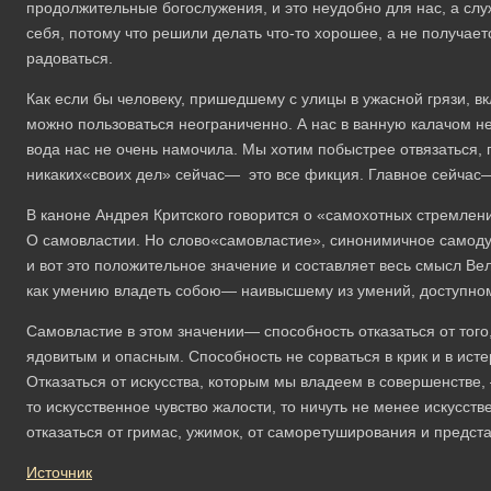
продолжительные богослужения, и это неудобно для нас, а сл
себя, потому что решили делать что-то хорошее, а не получае
радоваться.
Как если бы человеку, пришедшему с улицы в ужасной грязи, в
можно пользоваться неограниченно. А нас в ванную калачом не
вода нас не очень намочила. Мы хотим побыстрее отвязаться, 
никаких«своих дел» сейчас— это все фикция. Главное сейчас
В каноне Андрея Критского говорится о «самохотных стремления
О самовластии. Но слово«самовластие», синонимичное самодур
и вот это положительное значение и составляет весь смысл Ве
как умению владеть собою— наивысшему из умений, доступном
Самовластие в этом значении— способность отказаться от того
ядовитым и опасным. Способность не сорваться в крик и в истери
Отказаться от искусства, которым мы владеем в совершенстве
то искусственное чувство жалости, то ничуть не менее искусст
отказаться от гримас, ужимок, от саморетуширования и предст
Источник