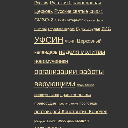
Русская Православная
Россия
Церковь
Русские святые
СИЗО-1
СИЗО-2
Санкт-Петербург
Святой Царь
УИС
Суды и судьи
Николай
Страстная неделя
УФСИН
Церковный
ФСИН
неделя молитвы
календарь
новомученики
организации работы
верующими
почитание
права человека
новомучеников
правосудие
проповедь
преступление
протоиерей Константин Кобелев
ресоциализация
реадаптация