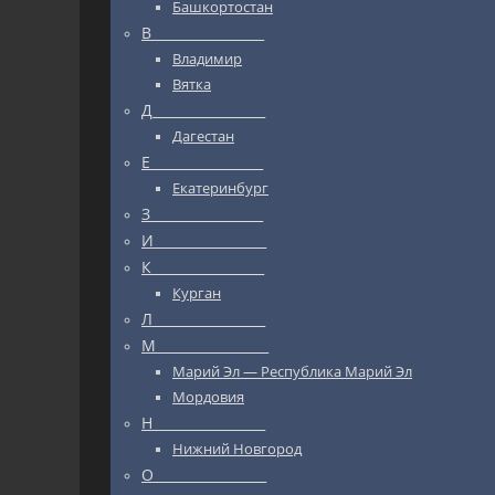
Башкортостан
В_________________
Владимир
Вятка
Д_________________
Дагестан
Е_________________
Екатеринбург
З_________________
И_________________
К_________________
Курган
Л_________________
М_________________
Марий Эл — Республика Марий Эл
Мордовия
Н_________________
Нижний Новгород
О_________________