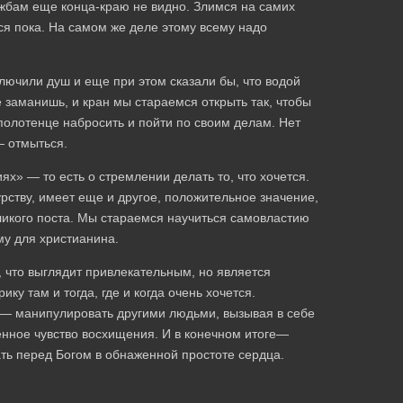
ужбам еще конца-краю не видно. Злимся на самих
тся пока. На самом же деле этому всему надо
ключили душ и еще при этом сказали бы, что водой
 заманишь, и кран мы стараемся открыть так, чтобы
полотенце набросить и пойти по своим делам. Нет
— отмыться.
х» — то есть о стремлении делать то, что хочется.
ству, имеет еще и другое, положительное значение,
ликого поста. Мы стараемся научиться самовластию
у для христианина.
, что выглядит привлекательным, но является
ку там и тогда, где и когда очень хочется.
, — манипулировать другими людьми, вызывая в себе
венное чувство восхищения. И в конечном итоге—
ать перед Богом в обнаженной простоте сердца.