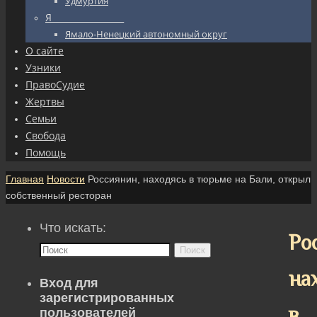
Удмуртия
Я_________________
Ямало-Ненецкий автономный округ
О сайте
Узники
ПравоСудие
Жертвы
Семьи
Свобода
Помощь
Главная
Новости
Россиянин, находясь в тюрьме на Бали, открыл
собственный ресторан
Что искать:
Ро
Поиск
на
Вход для
зарегистрированных
в
пользователей