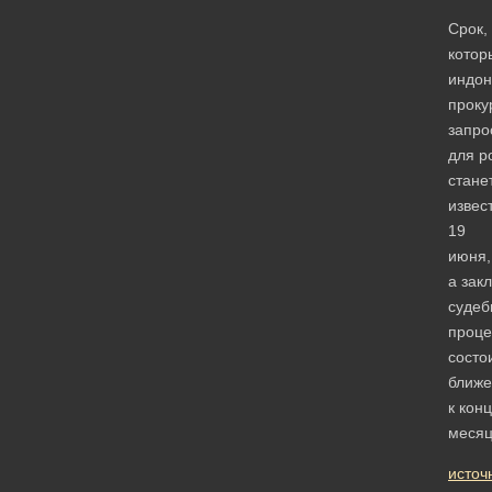
Срок,
котор
индон
проку
запро
для р
стане
извес
19
июня,
а зак
судеб
проце
состо
ближе
к кон
месяц
источ