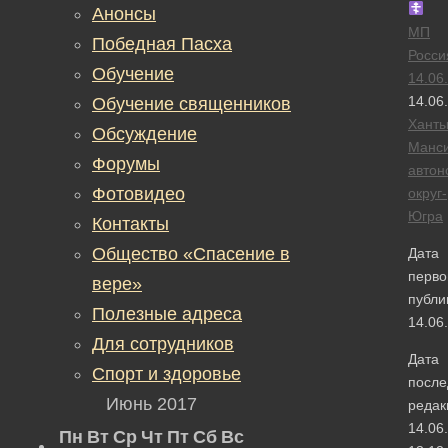
Анонсы
МП
Победная Пасха
Росси
Обучение
14.06
14.06
Обучение священников
Ханты
Обсуждение
Манси
Форумы
авто
Фотовидео
округ-
Югра
Контакты
Общество «Спасение в
Дата
перво
вере»
публи
Полезные адреса
14.06
Для сотрудников
Дата
Спорт и здоровье
после
Июнь 2017
редак
14.06
Пн
Вт
Ср
Чт
Пт
Сб
Вс