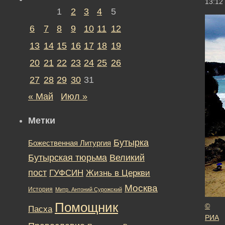
13:12
1
2
3
4
5
6
7
8
9
10
11
12
13
14
15
16
17
18
19
20
21
22
23
24
25
26
27
28
29
30
31
« Май
Июл »
Метки
Бутырка
Божественная Литургия
Бутырская тюрьма
Великий
пост
ГУФСИН
Жизнь в Церкви
Москва
История
Митр. Антоний Сурожский
Помощник
©
Пасха
РИА