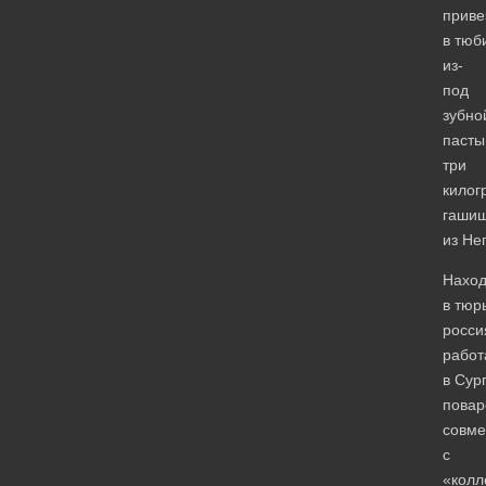
приве
в тюб
из-
под
зубно
пасты
три
килог
гаши
из Не
Наход
в тюр
росси
работ
в Сур
повар
совме
с
«колл