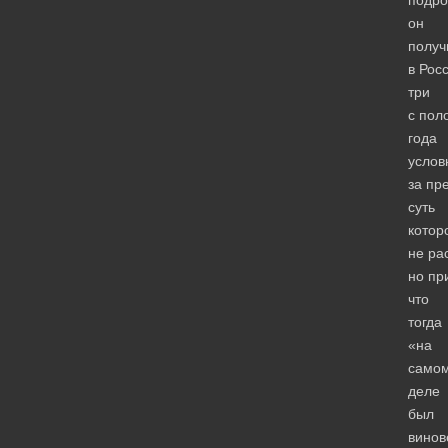
он
получ
в Рос
три
с пол
года
услов
за пр
суть
котор
не ра
но пр
что
тогда
«на
само
деле
был
винов