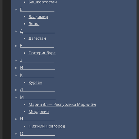
Башкортостан
В_________________
Владимир
Вятка
Д_________________
Дагестан
Е_________________
Екатеринбург
З_________________
И_________________
К_________________
Курган
Л_________________
М_________________
Марий Эл — Республика Марий Эл
Мордовия
Н_________________
Нижний Новгород
О_________________