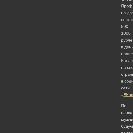
Проф
на дв
соста
500-
1000
рубле
в ден
напис
Калаш
на св
стран
в соц
сети
«
ВКон
По
слова
мужчи
будуч
подро