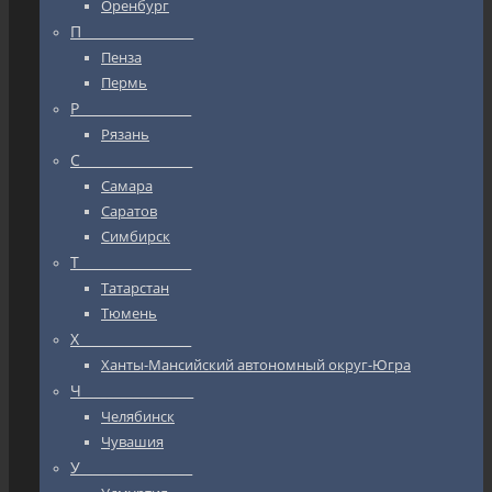
Оренбург
П_________________
Пенза
Пермь
Р_________________
Рязань
С_________________
Самара
Саратов
Симбирск
Т_________________
Татарстан
Тюмень
Х_________________
Ханты-Мансийский автономный округ-Югра
Ч_________________
Челябинск
Чувашия
У_________________