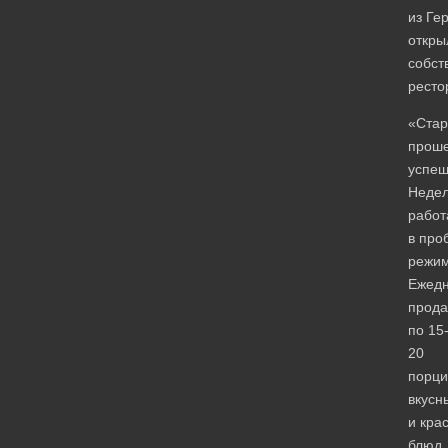
из Ге
откры
собст
ресто
«Стар
прош
успеш
Неде
работ
в про
режим
Ежед
прод
по 15
20
порци
вкусн
и кра
блюд.