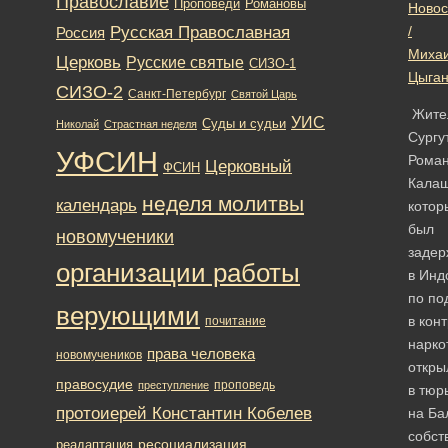
Православие
Романовы
Проповеди
Новос
Русская Православная
/
Россия
Миха
Церковь
Русские святые
СИЗО-1
Цыган
СИЗО-2
Санкт-Петербург
Святой Царь
Жите
УИС
Суды и судьи
Николай
Страстная неделя
Сургу
УФСИН
Рома
Церковный
ФСИН
Калаш
неделя молитвы
календарь
котор
был
новомученики
задер
организации работы
в Инд
по по
верующими
в кон
почитание
нарко
права человека
новомучеников
откры
правосудие
проповедь
преступление
в тюр
протоиерей Константин Кобелев
на Ба
собст
ресоциализация
реадаптация