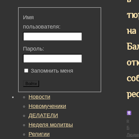
тю
Имя
пользователя:
на
Ба
Пароль:
от
Запомнить меня
со
Войти
ре
Новости
Новомученики
ДЕЛАТЕЛИ
р
Неделя молитвы
Б
Религии
Людм