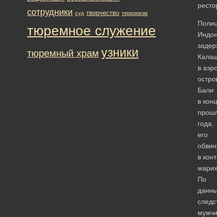
ресто
сотрудники
творчество
суд
терроризм
Поли
тюремное служение
Индон
задер
узники
тюремный храм
Калаш
в аэр
остро
Бали
в кон
прошл
года,
его
обвин
в кон
марих
По
данн
следс
мужч