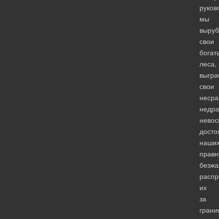
руков
мы
выруб
свои
богат
леса,
выгра
свои
несра
недра
невос
досто
наши
правн
безжа
распр
их
за
грани