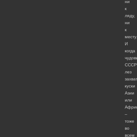
ни
к
ляду,
ни
к
месту
И
когда
чудо
СССР
лез
захва
куски
Азии
или
Афри
–
тоже
во
всем