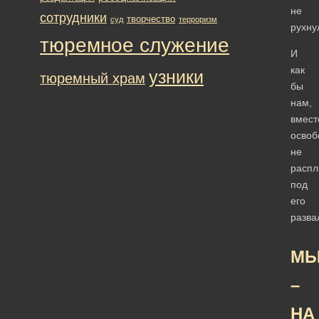
не
сотрудники
творчество
суд
терроризм
рухну
тюремное служение
И
как
узники
тюремный храм
бы
нам,
вмест
освоб
не
расп
под
его
разва
М
–
НА