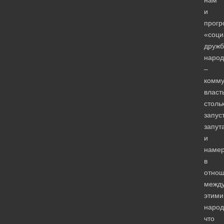
нам
и
прогр
«соци
дружб
народ
–
комму
власт
столь
запус
запут
и
намер
в
отнош
межд
этими
народ
что