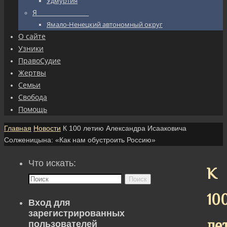
Удмуртия
Я_________________
Ямало-Ненецкий автономный округ
О сайте
Узники
ПравоСудие
Жертвы
Семьи
Свобода
Помощь
Главная
Новости
К 100 летию Александра Исааковича
Солженицына: «Как нам обустроить Россию»
Что искать:
К
Поиск
10
Вход для
зарегистрированных
ле
пользователей