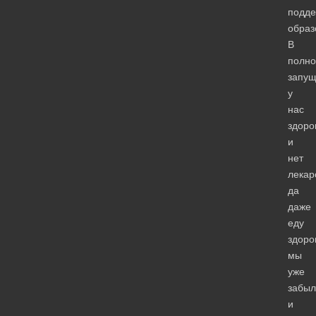
подде
образ
В
полно
запу
у
нас
здоро
и
нет
лекар
да
даже
еду
здоро
мы
уже
забыл
и