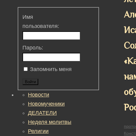
Ал
Имя
пользователя:
Ис
Со
Пароль:
«К
Запомнить меня
на
Войти
об
Новости
Новомученики
Ро
ДЕЛАТЕЛИ
Неделя молитвы
прото
Религии
Конст