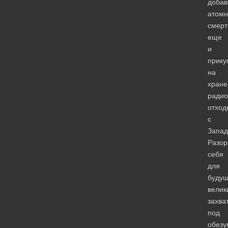
добав
атомн
смерт
еще
и
прику
на
хране
радио
отход
с
Запад
Разор
себя
для
буду
велик
захва
под
обез