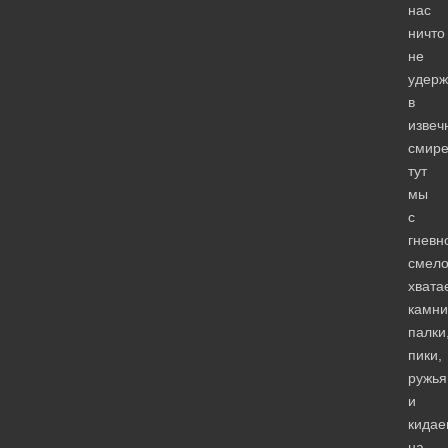
нас
ничто
не
удерж
в
извеч
смире
тут
мы
с
гневн
смело
хвата
камни
палки
пики,
ружья
и
кидае
на