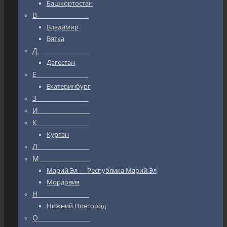
Башкортостан
В_________________
Владимир
Вятка
Д_________________
Дагестан
Е_________________
Екатеринбург
З_________________
И_________________
К_________________
Курган
Л_________________
М_________________
Марий Эл — Республика Марий Эл
Мордовия
Н_________________
Нижний Новгород
О_________________