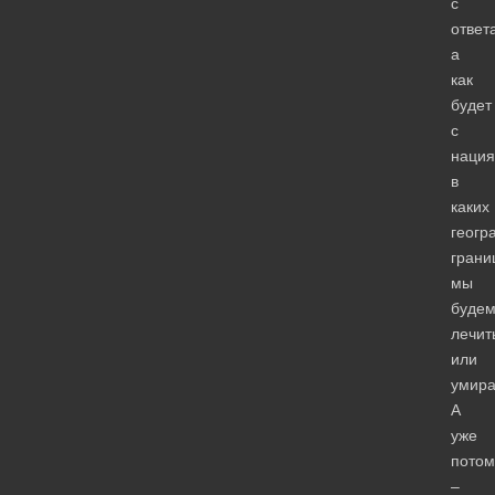
с
ответ
а
как
будет
с
наци
в
каких
геогр
грани
мы
буде
лечит
или
умира
А
уже
потом
–