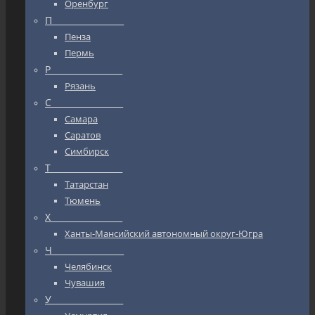
Оренбург
П_________________
Пенза
Пермь
Р_________________
Рязань
С_________________
Самара
Саратов
Симбирск
Т_________________
Татарстан
Тюмень
Х_________________
Ханты-Мансийский автономный округ-Югра
Ч_________________
Челябинск
Чувашия
У_________________