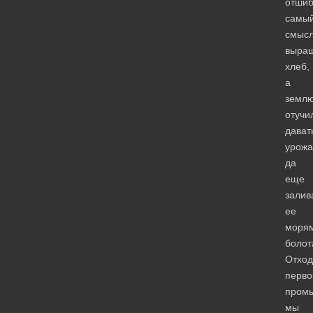
отшиб
самы
смыс
выра
хлеб,
а
земл
отучи
дават
урожа
да
еще
залив
ее
моря
болот
Отхо
перво
пром
мы