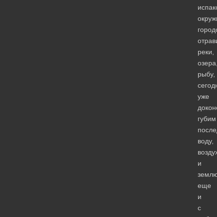
испак
окруж
город
отрав
реки,
озера
рыбу,
сегод
уже
докон
губим
посл
воду,
возду
и
землю
еще
и
с