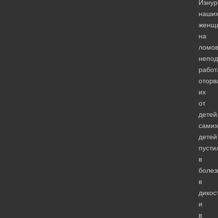
Изнур
наши
женщ
на
ломо
непо
работ
оторв
их
от
детей
самих
детей
пусти
в
болез
в
дикос
и
в