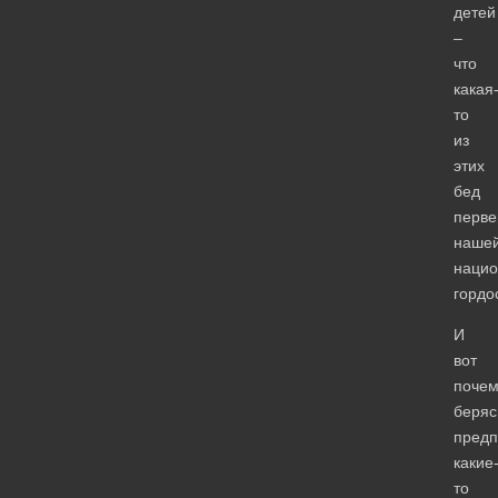
детей
–
что
какая
то
из
этих
бед
перве
наше
нацио
гордо
И
вот
почем
беряс
предп
какие
то