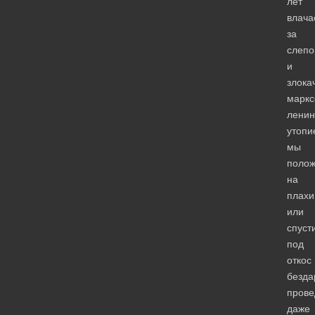
лет
влача
за
слепо
и
злока
маркс
ленин
утопи
мы
поло
на
плахи
или
спуст
под
откос
безда
прове
даже