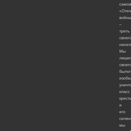
самои
«Отеч
войн
–
треть
своег
насел
Мы
лиши
своег
былог
изоби
уничт
класс
крест
и
его
селен
мы