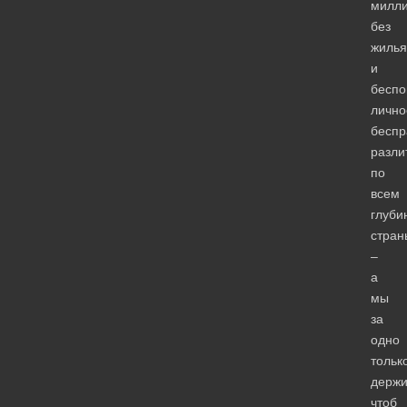
милл
без
жилья
и
бесп
лично
беспр
разли
по
всем
глуби
стран
–
а
мы
за
одно
тольк
держи
чтоб