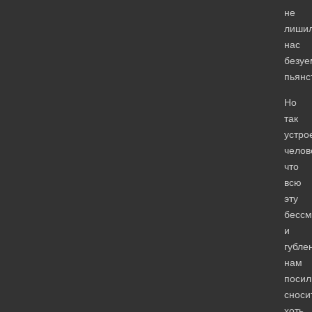
не
лиши
нас
безуе
пьянс
Но
так
устро
челов
что
всю
эту
бессм
и
губле
нам
посил
сноси
хоть