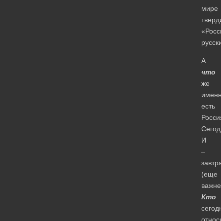
мире
тверд
«Росс
русс
А
что
же
имен
есть
Росси
Сегод
И
–
завтр
(еще
важне
Кто
сегод
относ