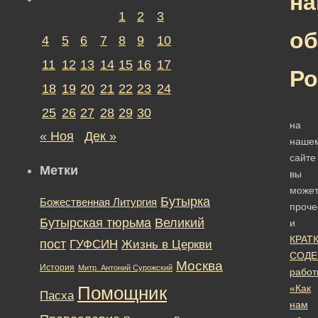
н
1
2
3
об
4
5
6
7
8
9
10
11
12
13
14
15
16
17
Р
18
19
20
21
22
23
24
25
26
27
28
29
30
на
« Ноя
Дек »
наше
сайте
Метки
вы
може
Бутырка
Божественная Литургия
проче
Бутырская тюрьма
Великий
и
КРАТ
пост
ГУФСИН
Жизнь в Церкви
СОДЕ
Москва
История
Митр. Антоний Сурожский
работ
«Как
Помощник
Пасха
нам