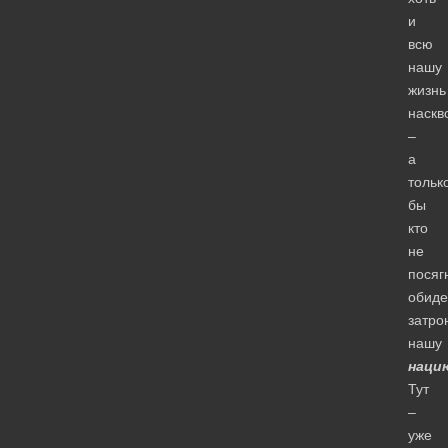
и
всю
нашу
жизнь
наскв
–
а
тольк
бы
кто
не
посяг
обиде
затро
нашу
наци
Тут
–
уже