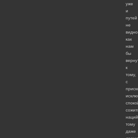
уже
и
путей
не
видно
как
нам
бы
верну
к
тому,
с
прис
исклю
споко
сожи
наций
тому
даже