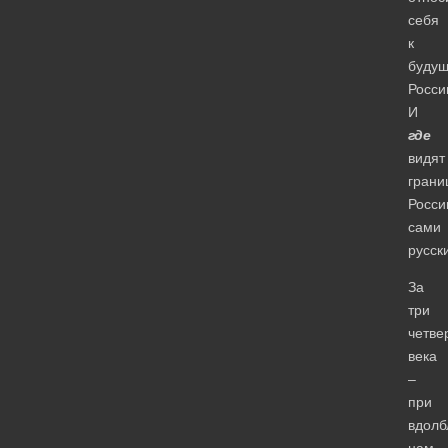
себя
к
буду
Росси
И
где
видят
грани
Росси
сами
русск
За
три
четве
века
–
при
вдолб