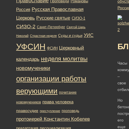
Православие
Романовы
обуст
Проповеди
Росс
Русская Православная
Россия
Церковь
Русские святые
СИЗО-1
СИЗО-2
Санкт-Петербург
Святой Царь
УИС
Суды и судьи
Николай
Страстная неделя
УФСИН
Б
Церковный
ФСИН
неделя молитвы
календарь
Часы
новомученики
комм
–
организации работы
свое
верующими
отбил
почитание
Но
права человека
новомучеников
бетон
правосудие
проповедь
преступление
постр
протоиерей Константин Кобелев
его
еще
ресоциализация
реадаптация