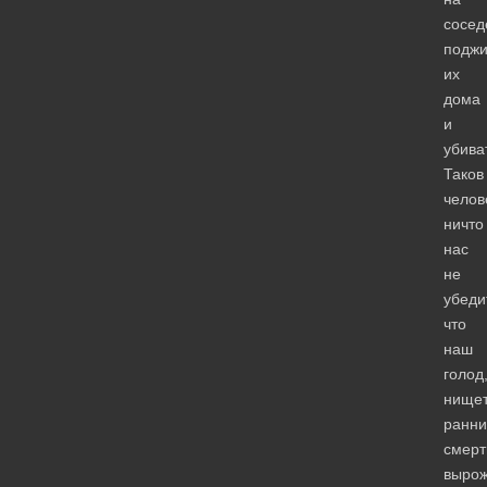
сосед
поджи
их
дома
и
убива
Таков
челов
ничто
нас
не
убеди
что
наш
голод
нищет
ранни
смерт
выро