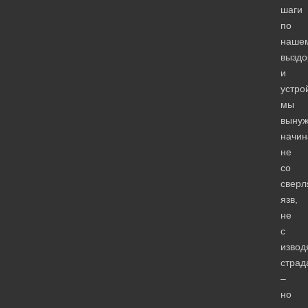
шаги
по
наше
вызд
и
устро
мы
выну
начин
не
со
свер
язв,
не
с
извод
страд
–
но