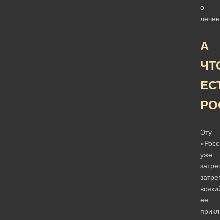
о
лечен
А
ЧТ
ЕС
РО
Эту
«Рос
уже
затре
затре
всяки
ее
прикл