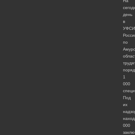
На
сегод
день
в
УФСИ
Росси
по
Амурс
облас
трудя
поряд
1
000
специ
Под
их
надзо
наход
000
заклю