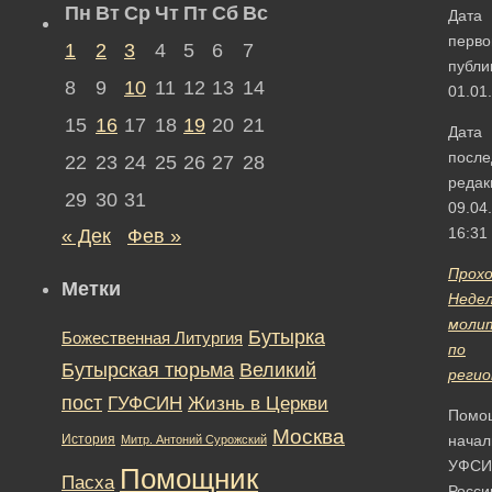
Пн
Вт
Ср
Чт
Пт
Сб
Вс
Дата
перво
1
2
3
4
5
6
7
публи
8
9
10
11
12
13
14
01.01
15
16
17
18
19
20
21
Дата
после
22
23
24
25
26
27
28
редак
29
30
31
09.04
16:31
« Дек
Фев »
Прох
Метки
Неде
моли
Бутырка
Божественная Литургия
по
Бутырская тюрьма
Великий
реги
пост
ГУФСИН
Жизнь в Церкви
Помо
Москва
История
начал
Митр. Антоний Сурожский
УФСИ
Помощник
Пасха
Росси