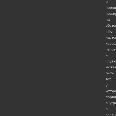
и
поряд
невзи
на
обсто
«По-
наст
хоро
челов
и
служ
може
быть
тот,
у
котор
поряд
внутр
в
сердц