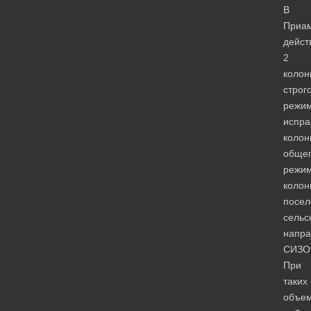
В
Приа
дейст
2
колон
строг
режим
испра
колон
обще
режим
колон
посел
сельс
напра
СИЗО
При
таких
объе