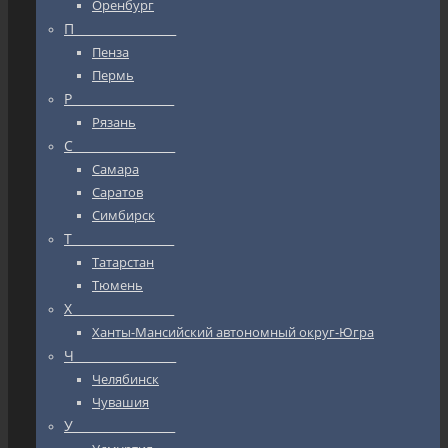
Оренбург
П_________________
Пенза
Пермь
Р_________________
Рязань
С_________________
Самара
Саратов
Симбирск
Т_________________
Татарстан
Тюмень
Х_________________
Ханты-Мансийский автономный округ-Югра
Ч_________________
Челябинск
Чувашия
У_________________