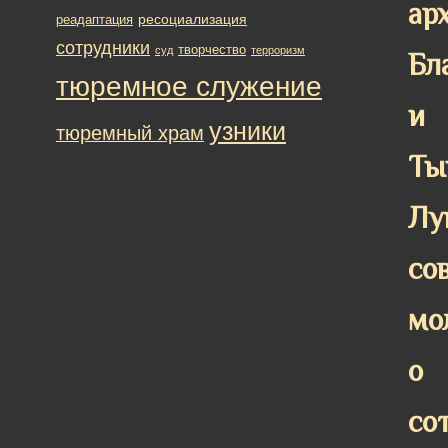
ар
ресоциализация
реадаптация
сотрудники
творчество
суд
терроризм
Бл
тюремное служение
и
узники
тюремный храм
Ты
Лу
со
мо
о
со