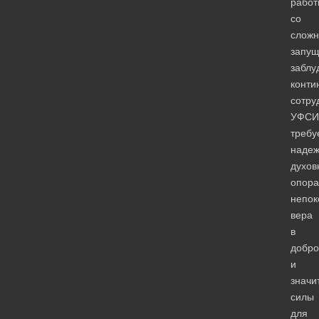
работ
со
сложн
запу
забл
конти
сотру
УФСИ
требу
наде
духов
опора
непок
вера
в
добро
и
значи
силы
для