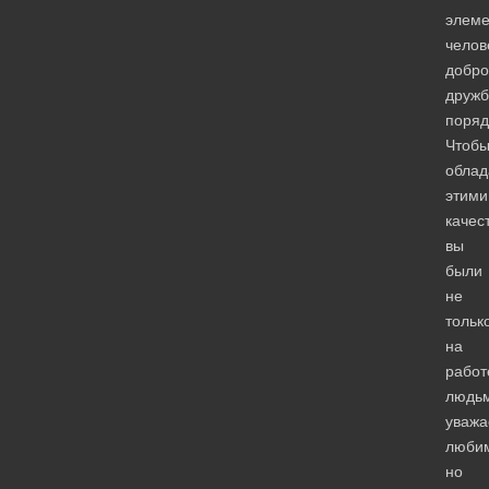
элеме
челов
добро
дружб
поряд
Чтоб
облад
этими
качес
вы
были
не
тольк
на
работ
людь
уваж
люби
но