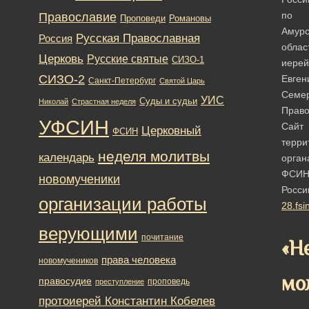
по
Православие
Романовы
Проповеди
Амурс
Русская Православная
Россия
облас
Церковь
Русские святые
СИЗО-1
иерей
СИЗО-2
Евген
Санкт-Петербург
Святой Царь
Семе
УИС
Суды и судьи
Николай
Страстная неделя
Право
УФСИН
Сайт
Церковный
ФСИН
терри
неделя молитвы
календарь
орган
ФСИ
новомученики
Росси
организации работы
28.fsi
верующими
почитание
«Н
права человека
новомучеников
мо
правосудие
проповедь
преступление
протоиерей Константин Кобелев