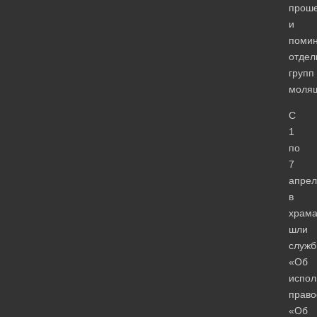
прош
и
поми
отдел
групп
молящ
С
1
по
7
апрел
в
храма
шли
служ
«Об
испол
право
«Об