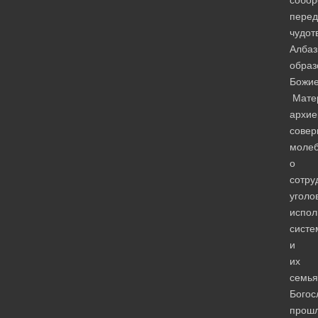
перед
чудот
Албаз
образ
Божи
Мате
архие
сове
моле
о
сотру
уголо
испол
систе
и
их
семья
Богос
прош