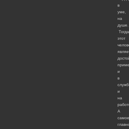
в
уме,
на
душе.
Тогда
этот
челов
являе
дост
прим
и
в
служб
и
на
работ
А
само
главн