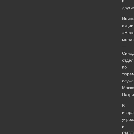
и
други
Иници
акции
«Нед
моли
—
Сино
отдел
по
тюре
служ
Моско
Патри
В
испра
учреж
и
СИЗО