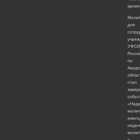
архие
Моле
для
сотру
учреж
УФСИ
Росси
по
Амурс
облас
стал
заве
собы
«Нед
молит
ежего
недел
молит
о