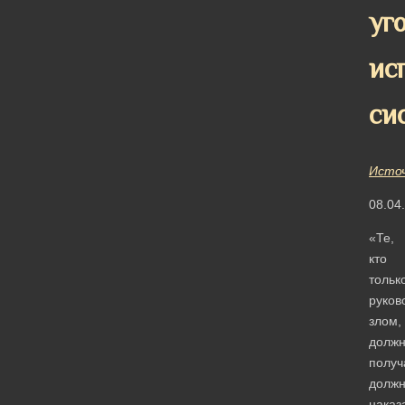
уг
ис
си
Исто
08.04
«Те,
кто
тольк
руков
злом,
долж
получ
долж
наказ