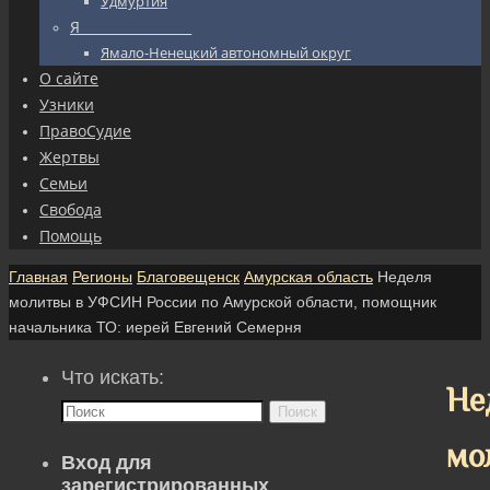
Удмуртия
Я_________________
Ямало-Ненецкий автономный округ
О сайте
Узники
ПравоСудие
Жертвы
Семьи
Свобода
Помощь
Главная
Регионы
Благовещенск
Амурская область
Неделя
молитвы в УФСИН России по Амурской области, помощник
начальника ТО: иерей Евгений Семерня
Что искать:
Не
Поиск
мо
Вход для
зарегистрированных