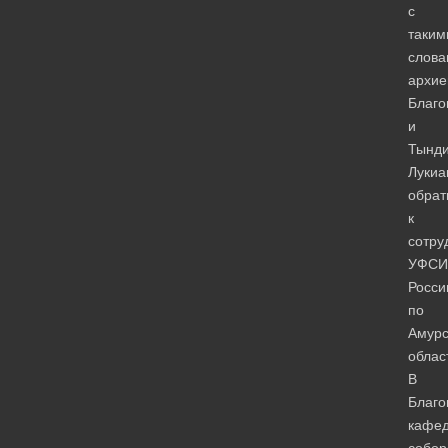
с
таким
слова
архие
Благо
и
Тынди
Лукиа
обрат
к
сотру
УФСИ
Росси
по
Амурс
облас
В
Благо
кафе
собор