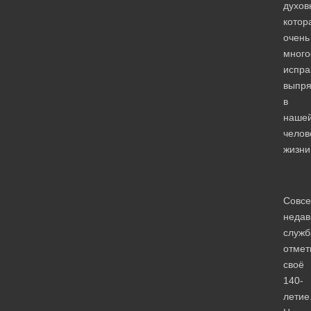
духов
котор
очень
много
испра
выпр
в
наше
челов
жизни
Совс
недав
служб
отмет
своё
140-
летие