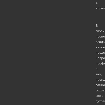
4
апрел
В
своей
пропо
влады
напо
предс
непро
проф
о
том,
наско
важно
сохра
свою
духов