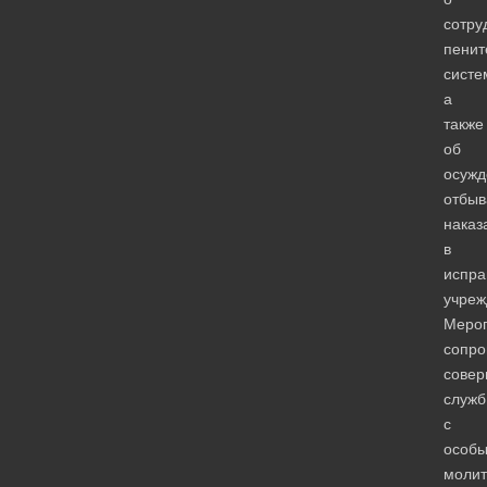
сотру
пенит
систе
а
также
об
осужд
отбы
наказ
в
испра
учреж
Меро
сопро
сове
служб
с
особ
моли