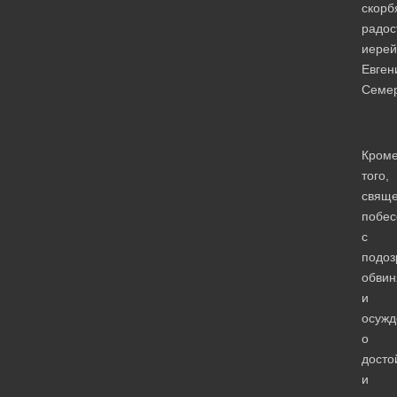
скорб
радос
иерей
Евген
Семер
Кром
того,
свяще
побес
с
подоз
обви
и
осуж
о
досто
и