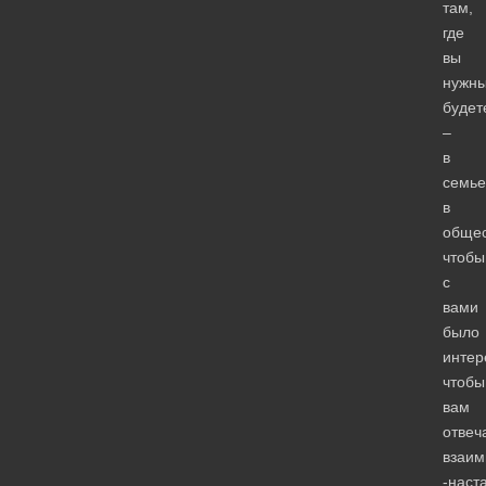
там,
где
вы
нужн
будет
–
в
семье
в
общес
чтобы
с
вами
было
интер
чтобы
вам
отвеч
взаим
-наст