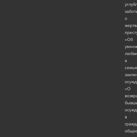
углуб
забот
о
жертв
прест
«Об
умно
любв
в
семья
заклю
осужд
«О
возвр
бывш
осужд
в
гражд
общес