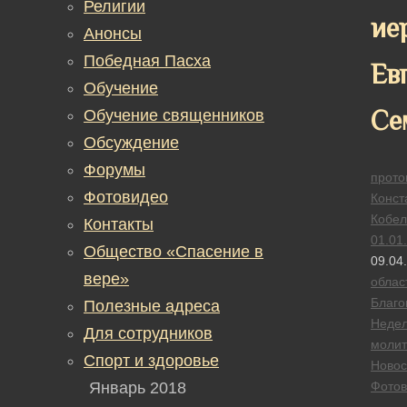
Религии
ие
Анонсы
Победная Пасха
Ев
Обучение
Се
Обучение священников
Обсуждение
Форумы
прото
Фотовидео
Конст
Кобел
Контакты
01.01
Общество «Спасение в
09.04
вере»
облас
Благо
Полезные адреса
Неде
Для сотрудников
моли
Спорт и здоровье
Новос
Январь 2018
Фотов