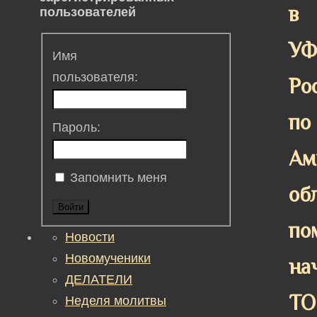
в
пользователей
У
Имя
пользователя:
Ро
по
Пароль:
Ам
Запомнить меня
об
Войти
по
Новости
Новомученики
на
ДЕЛАТЕЛИ
ТО
Неделя молитвы