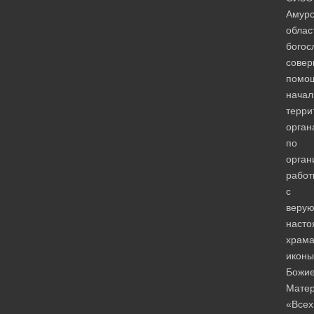
Амурс
облас
богос
сове
помо
начал
терри
орган
по
орган
работ
с
веру
насто
храм
иконы
Божи
Мате
«Всех