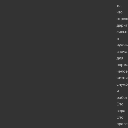
то,
что
отрез
дарит
сильн
и
нужн
впеча
для
норм
челов
жизни
служ
и
работ
Это
вера.
Это
праве