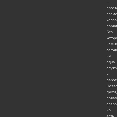
–
прост
элеме
челов
поряд
Без
котор
немы
сегод
ни
одна
служб
и
работ
Появ
грехи,
появл
слабо
но
есть