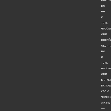
но
не
с
тем,
чтобы
они
погиб
оконч
но
с
тем,
чтобы
они
могли
испра
свою
челов
жизнь
—