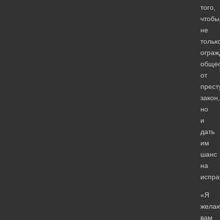
того,
чтобы
не
тольк
ограж
общес
от
прест
закон,
но
и
дать
им
шанс
на
испра
«Я
жела
вам