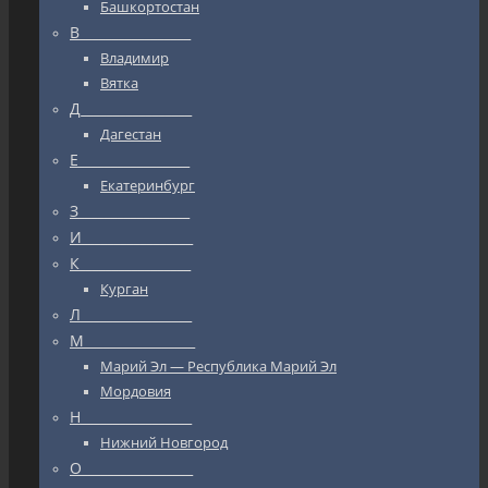
Башкортостан
В_________________
Владимир
Вятка
Д_________________
Дагестан
Е_________________
Екатеринбург
З_________________
И_________________
К_________________
Курган
Л_________________
М_________________
Марий Эл — Республика Марий Эл
Мордовия
Н_________________
Нижний Новгород
О_________________