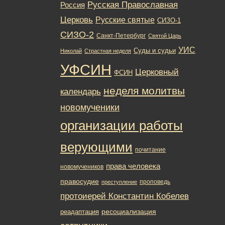
Русская Православная
Россия
Церковь
Русские святые
СИЗО-1
СИЗО-2
Санкт-Петербург
Святой Царь
УИС
Суды и судьи
Николай
Страстная неделя
УФСИН
Церковный
ФСИН
неделя молитвы
календарь
новомученики
организации работы
верующими
почитание
права человека
новомучеников
правосудие
проповедь
преступление
протоиерей Константин Кобелев
ресоциализация
реадаптация