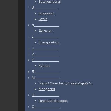
Башкортостан
В_________________
Владимир
Вятка
Д_________________
Дагестан
Е_________________
Екатеринбург
З_________________
И_________________
К_________________
Курган
Л_________________
М_________________
Марий Эл — Республика Марий Эл
Мордовия
Н_________________
Нижний Новгород
О_________________