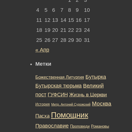
4
5
6
7
8
9
10
11
12
13
14
15
16
17
18
19
20
21
22
23
24
25
26
27
28
29
30
31
« Апр
Метки
Бутырка
Божественная Литургия
Бутырская тюрьма
Великий
пост
ГУФСИН
Жизнь в Церкви
Москва
История
Митр. Антоний Сурожский
Помощник
Пасха
Православие
Романовы
Проповеди