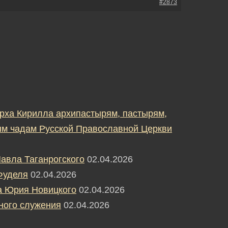
#2873
рха Кирилла архипастырям, пастырям,
м чадам Русской Православной Церкви
авла Таганрогского
02.04.2026
Фуделя
02.04.2026
а Юрия Новицкого
02.04.2026
ного служения
02.04.2026