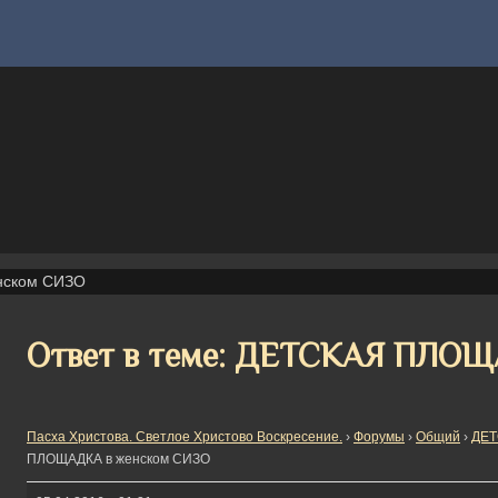
нском СИЗО
Ответ в теме: ДЕТСКАЯ ПЛОЩ
Пасха Христова. Светлое Христово Воскресение.
›
Форумы
›
Общий
›
ДЕТ
ПЛОЩАДКА в женском СИЗО