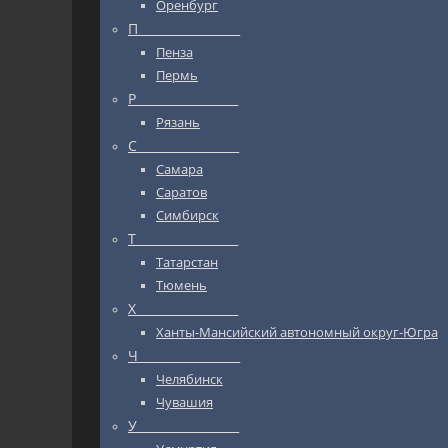
Оренбург
П_________________
Пенза
Пермь
Р_________________
Рязань
С_________________
Самара
Саратов
Симбирск
Т_________________
Татарстан
Тюмень
Х_________________
Ханты-Мансийский автономный округ-Югра
Ч_________________
Челябинск
Чувашия
У_________________