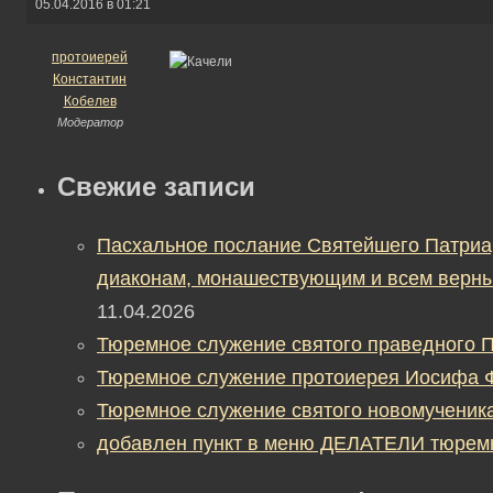
05.04.2016 в 01:21
протоиерей
Константин
Кобелев
Модератор
Свежие записи
Пасхальное послание Святейшего Патриа
диаконам, монашествующим и всем верны
11.04.2026
Тюремное служение святого праведного П
Тюремное служение протоиерея Иосифа 
Тюремное служение святого новомученик
добавлен пункт в меню ДЕЛАТЕЛИ тюрем