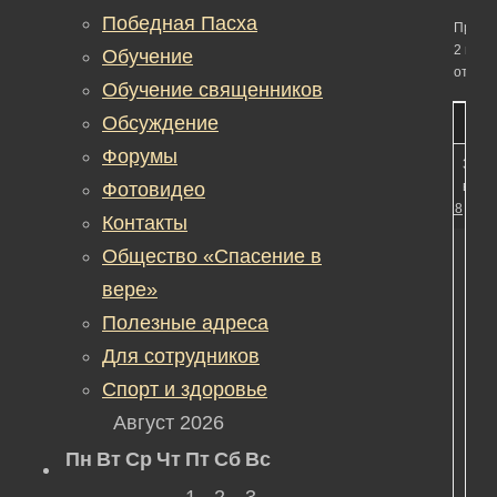
Победная Пасха
Просм
2 вето
Обучение
ответо
Обучение священников
Обсуждение
Форумы
31.03
Фотовидео
в 16:
#2718
Контакты
Общество «Спасение в
вере»
Полезные адреса
Для сотрудников
Об
ста
Спорт и здоровье
Август 2026
Пн
Вт
Ср
Чт
Пт
Сб
Вс
1
2
3