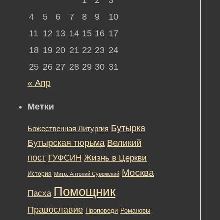
4
5
6
7
8
9
10
11
12
13
14
15
16
17
с
18
19
20
21
22
23
24
25
26
27
28
29
30
31
« Апр
Метки
Бутырка
Божественная Литургия
Бутырская тюрьма
Великий
с
пост
ГУФСИН
Жизнь в Церкви
Москва
История
Митр. Антоний Сурожский
Помощник
Пасха
в
Православие
Романовы
Проповеди