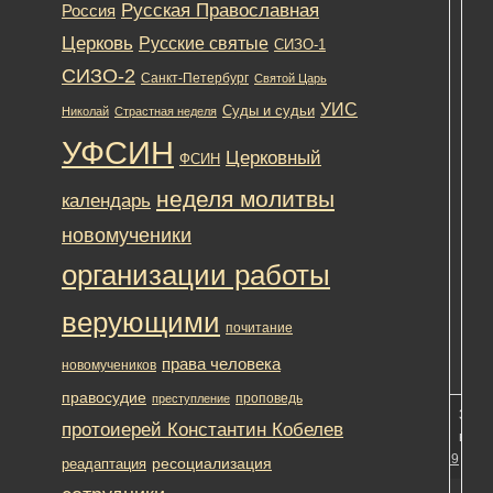
Русская Православная
Россия
Церковь
Русские святые
СИЗО-1
СИЗО-2
Санкт-Петербург
Святой Царь
УИС
Суды и судьи
Николай
Страстная неделя
УФСИН
Церковный
ФСИН
неделя молитвы
календарь
в
новомученики
организации работы
верующими
почитание
права человека
новомучеников
правосудие
проповедь
преступление
31.03
протоиерей Константин Кобелев
в 20:
#2729
ресоциализация
реадаптация