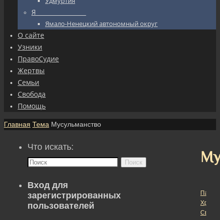
Удмуртия
Я_________________
Ямало-Ненецкий автономный округ
О сайте
Узники
ПравоСудие
Жертвы
Семьи
Свобода
Помощь
Главная
Тема
Мусульманство
Что искать:
Му
Поиск
Вход для
Пасха
зарегистрированных
Христо
пользователей
Светл