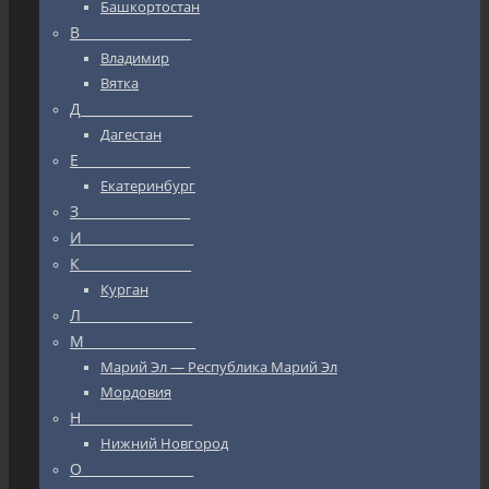
Башкортостан
В_________________
Владимир
Вятка
Д_________________
Дагестан
Е_________________
Екатеринбург
З_________________
И_________________
К_________________
Курган
Л_________________
М_________________
Марий Эл — Республика Марий Эл
Мордовия
Н_________________
Нижний Новгород
О_________________