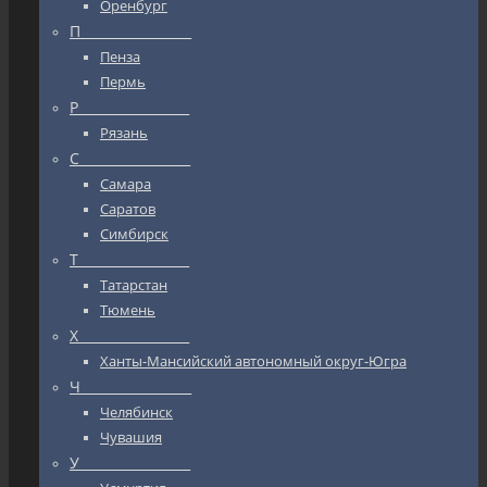
Оренбург
П_________________
Пенза
Пермь
Р_________________
Рязань
С_________________
Самара
Саратов
Симбирск
Т_________________
Татарстан
Тюмень
Х_________________
Ханты-Мансийский автономный округ-Югра
Ч_________________
Челябинск
Чувашия
У_________________