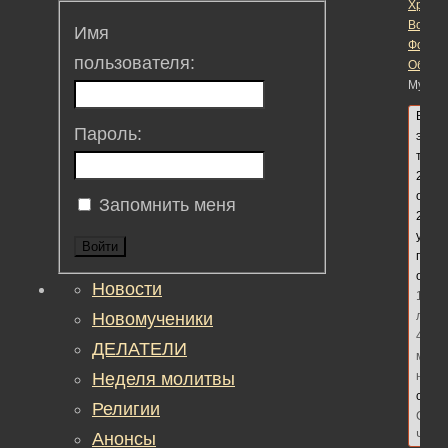
Христ
Воскре
Имя
Форум
пользователя:
Общий
Мусул
В
Пароль:
этой
теме
2
ответ
Запомнить меня
2
участ
Войти
посл
обно
Новости
10
Новомученики
лет,
4
ДЕЛАТЕЛИ
меся
Неделя молитвы
наза
сдел
Религии
Серг
Анонсы
Чебр