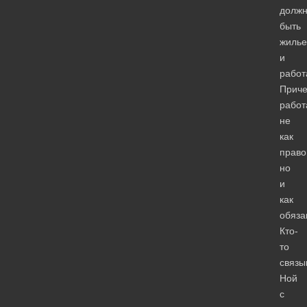
долж
быть
жилье
и
работ
Прич
работ
не
как
право
но
и
как
обяза
Кто-
то
связы
Ной
с