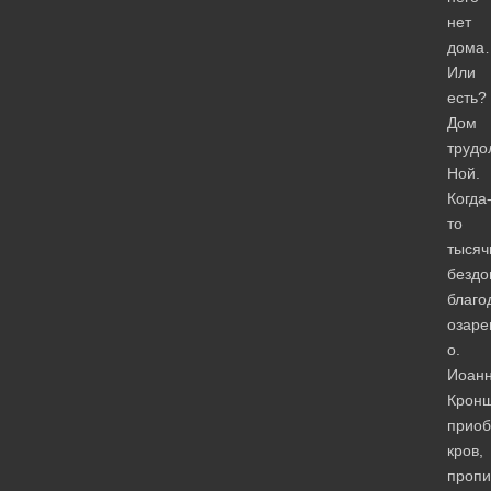
нет
дома
Или
есть?
Дом
трудо
Ной.
Когда
то
тысяч
бездо
благо
озар
о.
Иоан
Кронш
приоб
кров,
пропи