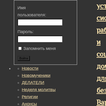
ус
Имя
пользователя:
си
ра
Пароль:
и
Запомнить меня
со
Войти
до
Новости
Новомученики
дл
ДЕЛАТЕЛИ
бе
Неделя молитвы
Религии
Ва
Анонсы