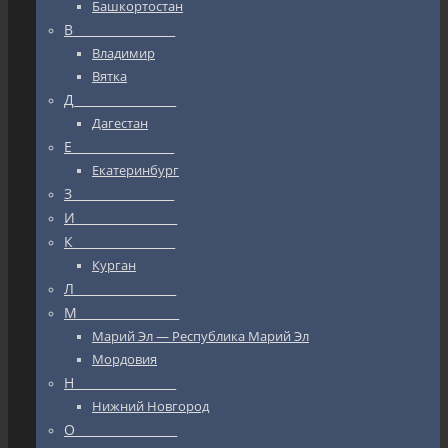
Башкортостан
В_________________
Владимир
Вятка
Д_________________
Дагестан
Е_________________
Екатеринбург
З_________________
И_________________
К_________________
Курган
Л_________________
М_________________
Марий Эл — Республика Марий Эл
Мордовия
Н_________________
Нижний Новгород
О_________________