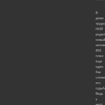
В
доме
трудо
НОЙ
родил
новы
челов
850
плюс
еще
один.
Как
сложи
его
судьб
Ведь
у
него