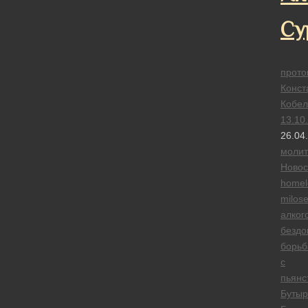
Су
прото
Конст
Кобел
13.10
26.04
моли
Новос
homel
milose
алког
безд
борьб
с
пьянс
Бутыр