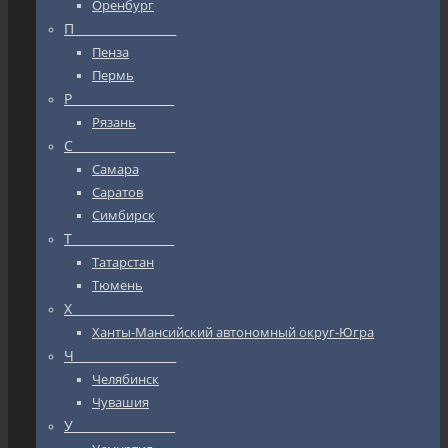
Оренбург
П_________________
Пенза
Пермь
Р_________________
Рязань
С_________________
Самара
Саратов
Симбирск
Т_________________
Татарстан
Тюмень
Х_________________
Ханты-Мансийский автономный округ-Югра
Ч_________________
Челябинск
Чувашия
У_________________