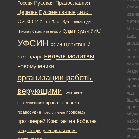
Русская Православная
Россия
Сосин
Церковь
Русские святые
СИЗО-1
иждив
СИЗО-2
матер
Санкт-Петербург
Святой Царь
Мило
УИС
Суды и судьи
Николай
Страстная неделя
Ной
,
УФСИН
офрм
Церковный
ФСИН
паспо
неделя молитвы
календарь
пенси
помо
новомученики
безд
организации работы
приют
прию
верующими
для
почитание
безд
права человека
новомучеников
проф
правосудие
проповедь
преступление
обуче
протоиерей Константин Кобелев
работ
реада
ресоциализация
реадаптация
ресоц