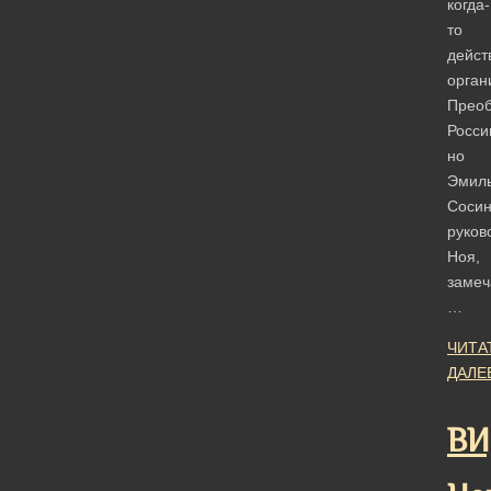
когда-
то
дейс
орган
Прео
Росси
но
Эмил
Сосин
руков
Ноя,
замеч
…
ЧИТА
ДАЛЕ
ВИ