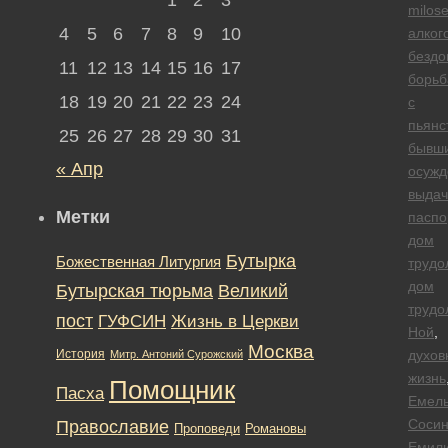
milose
4
5
6
7
8
9
10
алког
безд
11
12
13
14
15
16
17
борьб
18
19
20
21
22
23
24
с
пьянс
25
26
27
28
29
30
31
бывш
« Апр
осуж
выдач
Метки
паспо
дом
Бутырка
Божественная Литургия
трудо
дом
Бутырская тюрьма
Великий
трудо
пост
ГУФСИН
Жизнь в Церкви
Ной
,
Москва
История
духов
Митр. Антоний Сурожский
жизнь
Помощник
Пасха
Емел
Сосин
Православие
Романовы
Проповеди
Емил