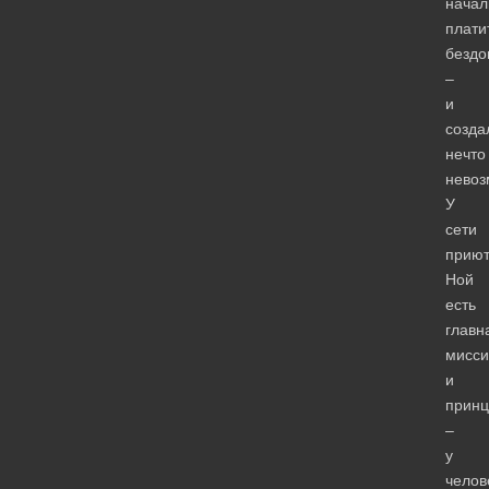
начал
плати
безд
–
и
созда
нечто
невоз
У
сети
приют
Ной
есть
главн
мисси
и
принц
–
у
челов