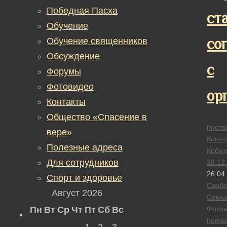
Победная Пасха
ст
Обучение
со
Обучение священников
Обсуждение
с
Форумы
Фотовидео
ор
Контакты
Общество «Спасение в
прото
вере»
Конст
Полезные адреса
Кобел
Для сотрудников
28.12
26.04
Спорт и здоровье
Своб
Август 2026
Семь
Пн
Вт
Ср
Чт
Пт
Сб
Вс
Фотов
homel
1
2
3