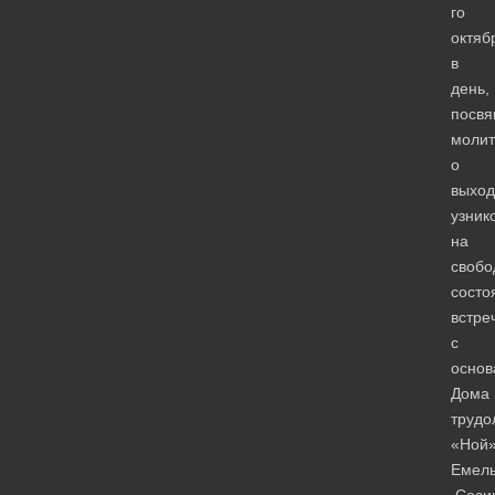
го
октяб
в
день,
посв
молит
о
выход
узник
на
свобо
состо
встре
с
основ
Дома
трудо
«Ной
Емел