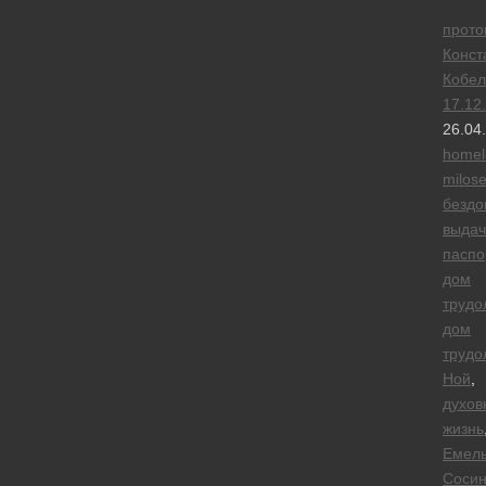
прото
Конст
Кобел
17.12
26.04
homel
milose
безд
выдач
паспо
дом
трудо
дом
трудо
Ной
,
духов
жизнь
Емел
Сосин