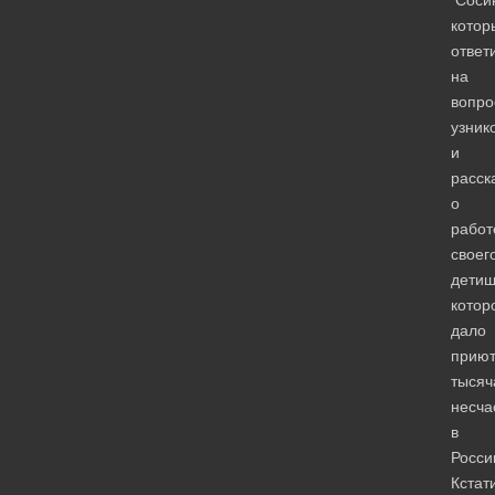
Сосин
котор
ответ
на
вопро
узник
и
расск
о
работ
своег
детищ
котор
дало
прию
тысяч
несча
в
Росси
Кстат