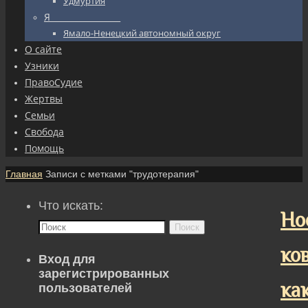
Удмуртия
Я_________________
Ямало-Ненецкий автономный округ
О сайте
Узники
ПравоСудие
Жертвы
Семьи
Свобода
Помощь
Главная
Записи с метками "трудотерапия"
Что искать:
Но
Поиск
ков
Вход для
зарегистрированных
ка
пользователей