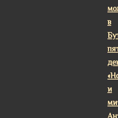
мо
в
Бу
пя
де
«Н
и
ми
Ан