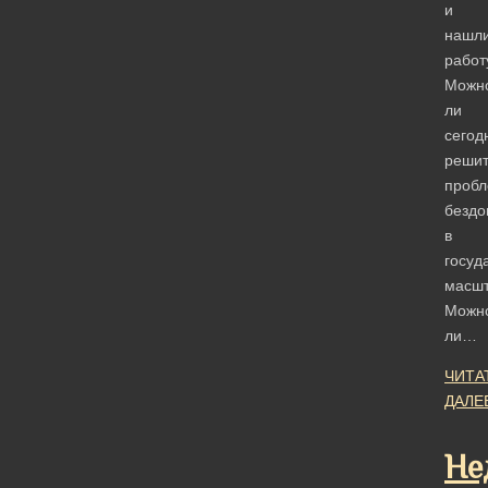
и
нашл
работ
Можн
ли
сегод
решит
пробл
безд
в
госуд
масш
Можн
ли…
ЧИТА
ДАЛЕ
Не