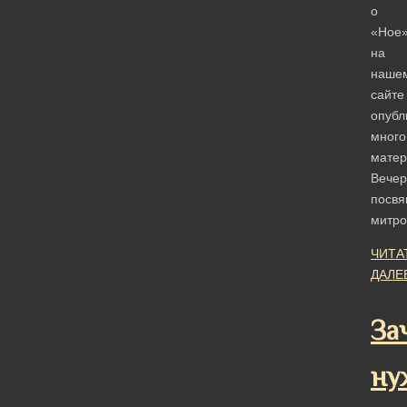
о
«Ное
на
наше
сайте
опубл
много
матер
Вечер
посв
митр
ЧИТА
ДАЛЕ
За
ну