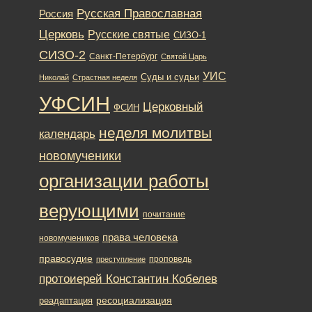
Русская Православная
Россия
Церковь
Русские святые
СИЗО-1
СИЗО-2
Санкт-Петербург
Святой Царь
УИС
Суды и судьи
Николай
Страстная неделя
УФСИН
Церковный
ФСИН
неделя молитвы
календарь
новомученики
организации работы
верующими
почитание
права человека
новомучеников
правосудие
проповедь
преступление
протоиерей Константин Кобелев
ресоциализация
реадаптация