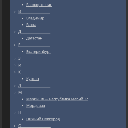
Башкортостан
В_________________
Владимир
Вятка
Д_________________
Дагестан
Е_________________
Екатеринбург
З_________________
И_________________
К_________________
Курган
Л_________________
М_________________
Марий Эл — Республика Марий Эл
Мордовия
Н_________________
Нижний Новгород
О_________________