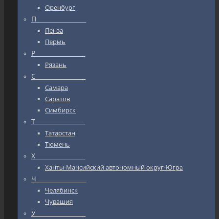
Оренбург
П_________________
Пенза
Пермь
Р_________________
Рязань
С_________________
Самара
Саратов
Симбирск
Т_________________
Татарстан
Тюмень
Х_________________
Ханты-Мансийский автономный округ-Югра
Ч_________________
Челябинск
Чувашия
У_________________