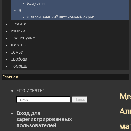
Удмуртия
Я_________________
Ямало-Ненецкий автономный округ
О сайте
Узники
ПравоСудие
Жертвы
Семьи
Свобода
Помощь
Главная
Что искать:
Ме
Поиск
Ал
Вход для
зарегистрированных
ма
пользователей