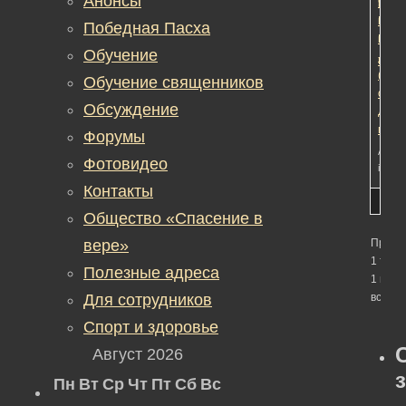
Анонсы
режи
9
Миро
меся
Победная Пасха
Бабу
наза
Обучение
-«Се
Редак
(год
Обучение священников
осво
Обсуждение
Деба
посв
Форумы
Автор
Фотовидео
in:
Об
Контакты
Общество «Спасение в
вере»
Просм
1 темы
Полезные адреса
1 по 1 
Для сотрудников
всего)
Спорт и здоровье
Август 2026
Пн
Вт
Ср
Чт
Пт
Сб
Вс