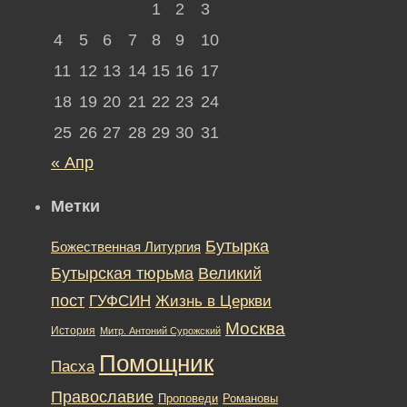
1
2
3
4
5
6
7
8
9
10
11
12
13
14
15
16
17
18
19
20
21
22
23
24
25
26
27
28
29
30
31
« Апр
Метки
Бутырка
Божественная Литургия
Бутырская тюрьма
Великий
пост
ГУФСИН
Жизнь в Церкви
Москва
История
Митр. Антоний Сурожский
Помощник
Пасха
Православие
Романовы
Проповеди