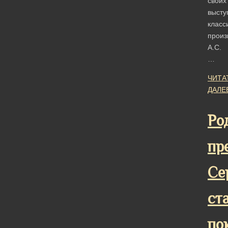
своих
высту
класс
произ
А.С.
…
ЧИТА
ДАЛЕ
Ро
пр
Се
ст
по