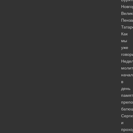
Новго
Велик
Пенза
Татар
Как
мы
уже
говор
Неде
моли
начал
в
день
памят
препо
батю
Серги
и
прохо