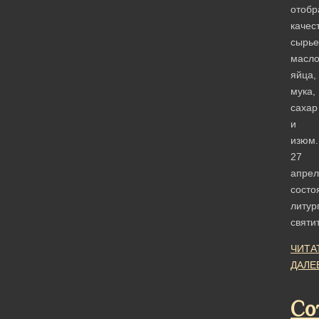
отобр
качес
сырье
масло
яйца,
мука,
сахар
и
изюм.
27
апрел
состо
литур
святи
ЧИТА
ДАЛЕ
Со