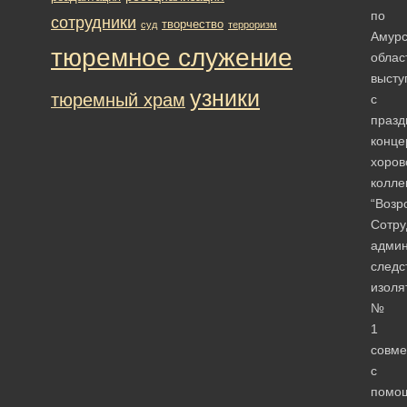
по
сотрудники
творчество
суд
терроризм
Амурс
тюремное служение
облас
высту
узники
тюремный храм
с
праз
конце
хоров
колле
“Возр
Сотру
админ
следс
изоля
№
1
совме
с
помо