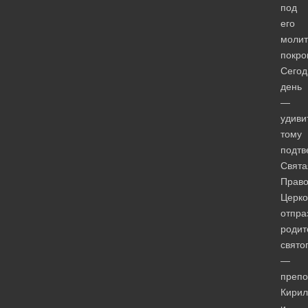
под
его
моли
покро
Сего
день
—
удиви
тому
подтв
Свята
Право
Церко
отпра
родит
свято
—
преп
Кирил