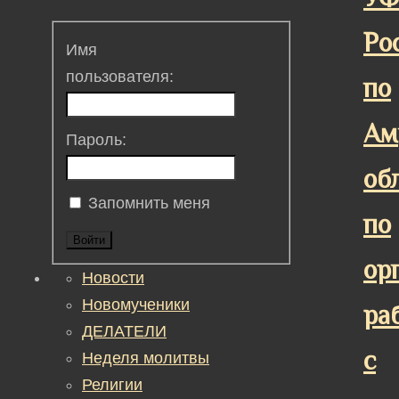
Ро
Имя
пользователя:
по
Ам
Пароль:
об
Запомнить меня
по
Войти
ор
Новости
Новомученики
ра
ДЕЛАТЕЛИ
с
Неделя молитвы
Религии