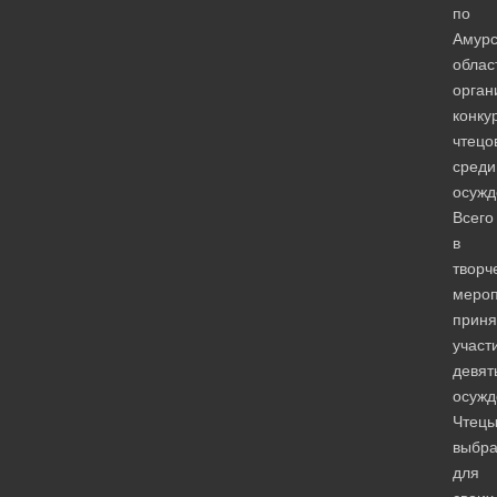
по
Амурс
облас
орган
конку
чтецо
среди
осужд
Всего
в
творч
мероп
приня
участ
девят
осужд
Чтец
выбр
для