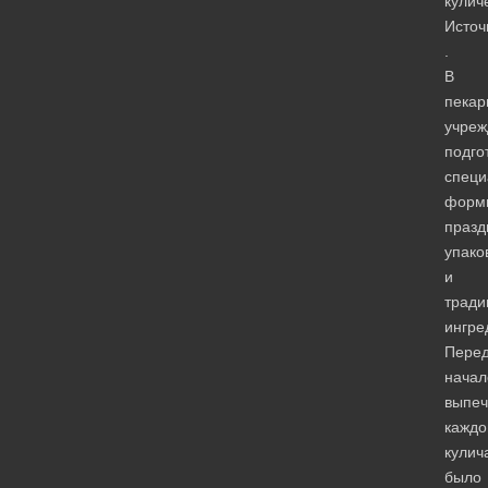
кулич
Источ
.
В
пекар
учреж
подго
специ
форм
празд
упако
и
тради
ингре
Пере
нача
выпеч
каждо
кулич
было