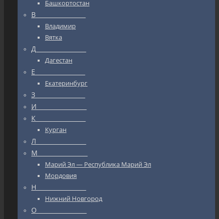
Башкортостан
В_________________
Владимир
Вятка
Д_________________
Дагестан
Е_________________
Екатеринбург
З_________________
И_________________
К_________________
Курган
Л_________________
М_________________
Марий Эл — Республика Марий Эл
Мордовия
Н_________________
Нижний Новгород
О_________________