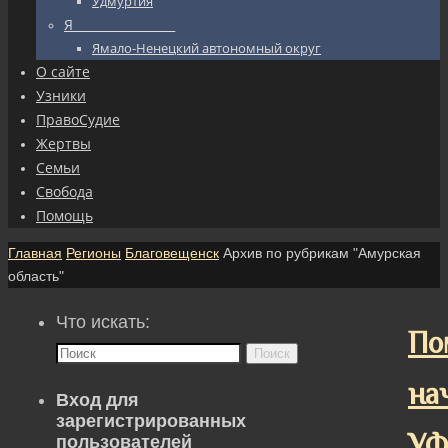
Удмуртия
Я_________________
Ямало-Ненецкий автономный округ
О сайте
Узники
ПравоСудие
Жертвы
Семьи
Свобода
Помощь
Главная
Регионы
Благовещенск
Архив по рубрикам "Амурская
область"
Что искать:
По
Поиск
на
Вход для
зарегистрированных
У
пользователей