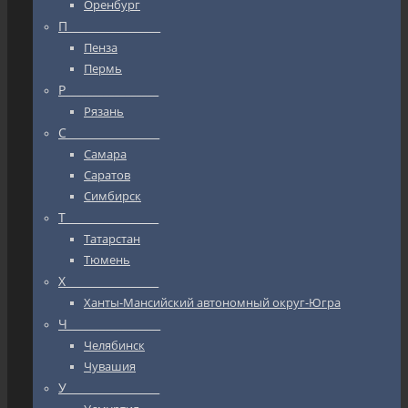
Оренбург
П_________________
Пенза
Пермь
Р_________________
Рязань
С_________________
Самара
Саратов
Симбирск
Т_________________
Татарстан
Тюмень
Х_________________
Ханты-Мансийский автономный округ-Югра
Ч_________________
Челябинск
Чувашия
У_________________