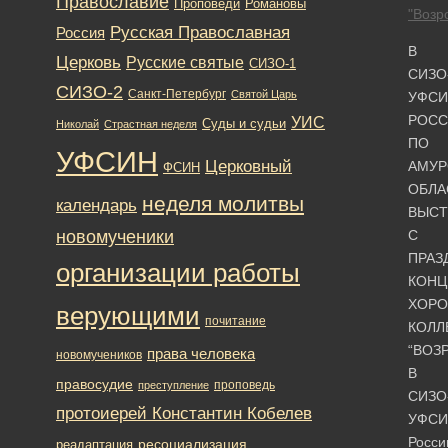
Православие
Романовы
Проповеди
"Возр
Русская Православная
Россия
В
Церковь
Русские святые
СИЗО-1
СИЗО
СИЗО-2
Санкт-Петербург
Святой Царь
УФСИ
РОСС
УИС
Суды и судьи
Николай
Страстная неделя
ПО
УФСИН
Церковный
АМУР
ФСИН
ОБЛА
неделя молитвы
календарь
ВЫСТ
новомученики
С
ПРАЗ
организации работы
КОНЦ
ХОРО
верующими
почитание
КОЛЛ
“ВОЗ
права человека
новомучеников
В
правосудие
проповедь
преступление
СИЗО
протоиерей Константин Кобелев
УФСИ
Росси
ресоциализация
реадаптация