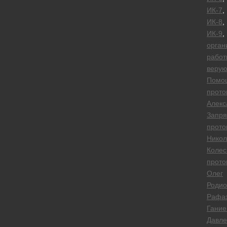
ИК-7
,
ИК-8
,
ИК-9
,
орган
работ
веру
Помо
прото
Алекс
Запря
прото
Никол
Колес
прото
Олег
Родио
Рафа
Гание
Давле