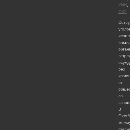
УИИ
,
ФКУ
Сотру
уголо
испол
инспе
орган
встре
осужд
без
изоля
от
общес
со
свящ
В
Октяб
межм
фили