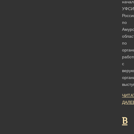
начал
УФСИ
Росси
по
Амурс
облас
по
орган
работ
с
веру
орган
выст
ЧИТА
ДАЛЕ
В