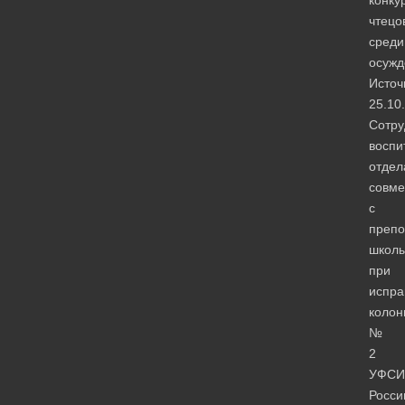
чтецо
среди
осужд
Источ
25.10
Сотру
воспи
отдел
совме
с
препо
школ
при
испра
колон
№
2
УФСИ
Росси