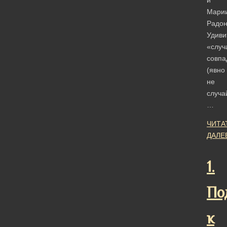
и
Мари
Радон
Удиви
«случ
совпа
(явно
не
случа
…
ЧИТА
ДАЛЕ
1.
По
к