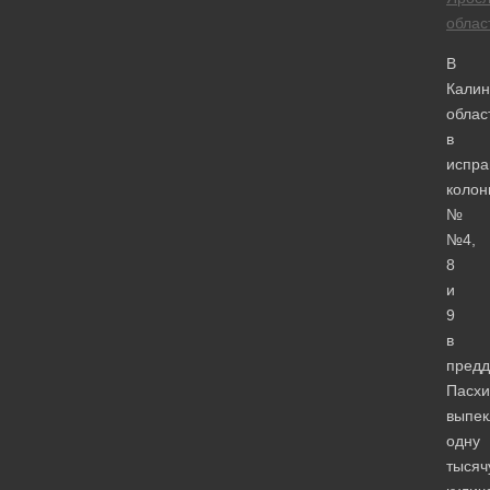
облас
В
Калин
облас
в
испра
колон
№
№4,
8
и
9
в
предд
Пасхи
выпек
одну
тысяч