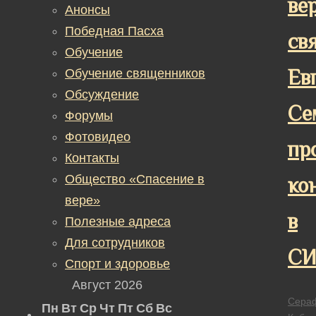
ве
Анонсы
Победная Пасха
св
Обучение
Ев
Обучение священников
Обсуждение
Се
Форумы
Фотовидео
пр
Контакты
Общество «Спасение в
ко
вере»
в
Полезные адреса
Для сотрудников
СИ
Спорт и здоровье
Август 2026
Сера
Пн
Вт
Ср
Чт
Пт
Сб
Вс