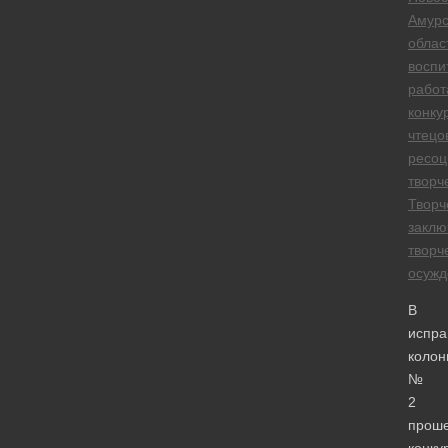
Амурс
облас
воспи
работ
конку
чтецо
ресоц
творч
Творч
заклю
творч
осужд
В
испра
колон
№
2
прош
конку