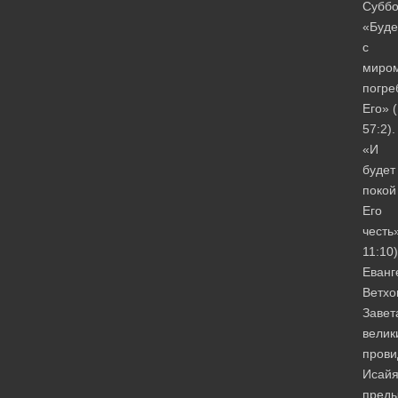
Суббо
«Буде
с
миро
погре
Его» 
57:2)
«И
будет
покой
Его
честь
11:10)
Еванг
Ветхо
Завет
велик
прови
Исайя
преды