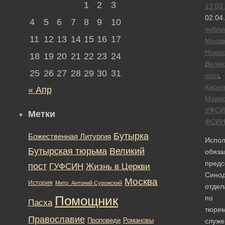
1
2
3
13.03
02.04
4
5
6
7
8
9
10
публи
11
12
13
14
15
16
17
Москв
Новос
18
19
20
21
22
23
24
Велик
25
26
27
28
29
30
31
пост
,
Кирил
« Апр
Марко
УФСИ
Метки
ФСИ
Бутырка
Божественная Литургия
Испо
Бутырская тюрьма
Великий
обяза
предс
пост
ГУФСИН
Жизнь в Церкви
Cинод
Москва
История
Митр. Антоний Сурожский
отдел
Помощник
по
Пасха
тюре
Православие
Романовы
Проповеди
служ