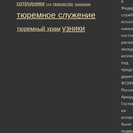
в
сотрудники
творчество
суд
терроризм
Феде
тюремное служение
служб
испол
узники
тюремный храм
наказ
состо
расш
засед
колле
под
предс
дирек
ФСИ
Росси
Аркад
Госте
на
котор
были
подв