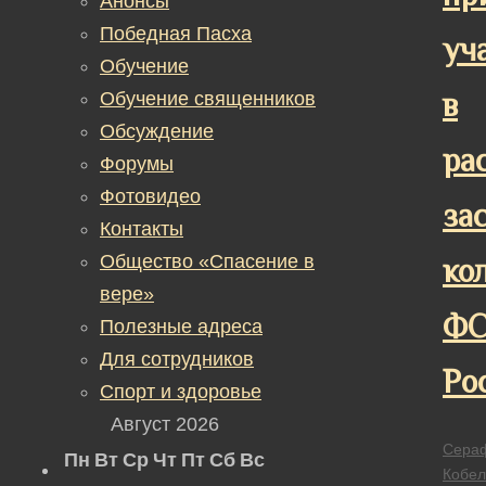
Анонсы
Победная Пасха
уч
Обучение
в
Обучение священников
Обсуждение
ра
Форумы
Фотовидео
за
Контакты
Общество «Спасение в
ко
вере»
Ф
Полезные адреса
Для сотрудников
Ро
Спорт и здоровье
Август 2026
Сера
Пн
Вт
Ср
Чт
Пт
Сб
Вс
Кобел