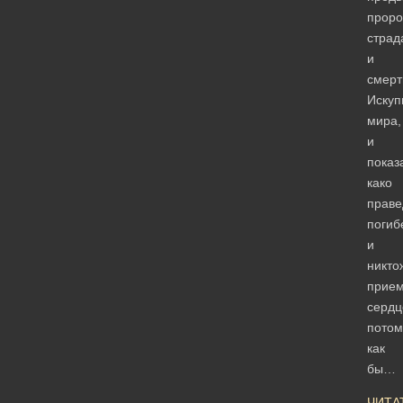
проро
страд
и
смерт
Искуп
мира,
и
показ
како
прав
погиб
и
никто
прием
сердц
потом
как
бы…
ЧИТА