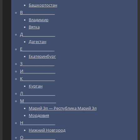
Башкортостан
В_________________
Владимир
Вятка
Д_________________
Дагестан
Е_________________
Екатеринбург
З_________________
И_________________
К_________________
Курган
Л_________________
М_________________
Марий Эл — Республика Марий Эл
Мордовия
Н_________________
Нижний Новгород
О_________________