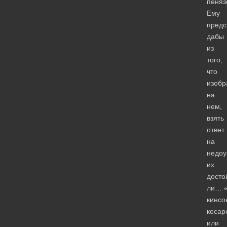
пеняз
Ему
предс
дабы
из
того,
что
изобр
на
нем,
взять
ответ
на
недо
их
досто
ли… «
кинсо
кесар
или