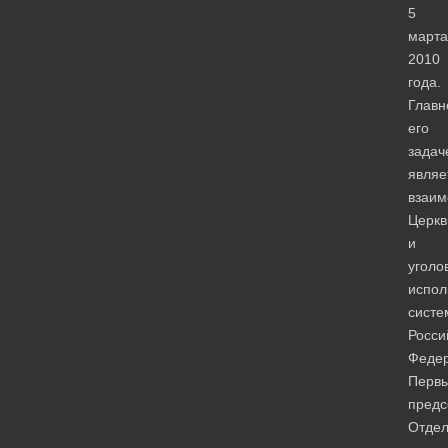
5
марта
2010
года.
Главн
его
задач
являе
взаим
Церкв
и
уголо
испол
систе
Росси
Федер
Перв
предс
Отде