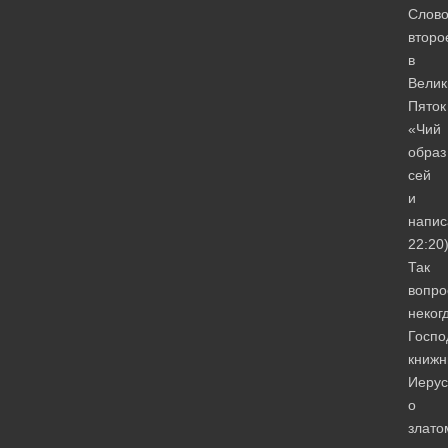
Слов
второ
в
Велик
Пяток
«Чий
образ
сей
и
напис
22:20
Так
вопро
неког
Госпо
книжн
Иерус
о
злато