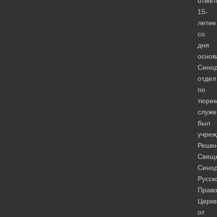
отмет
15-
летие
со
дня
основ
Сино
отдел
по
тюре
служ
был
учреж
Реше
Свящ
Сино
Русск
Право
Церкв
от