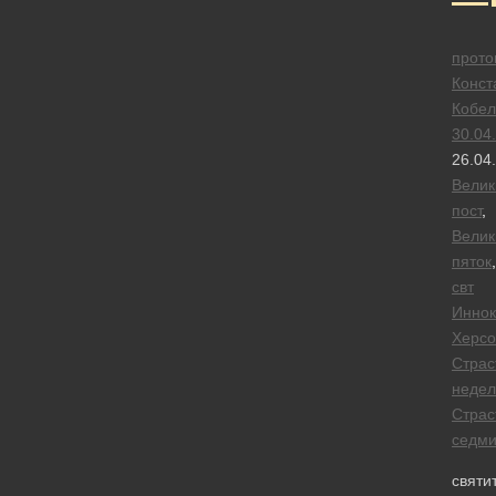
прото
Конст
Кобел
30.04
26.04
Велик
пост
,
Велик
пяток
,
свт
Иннок
Херсо
Страс
недел
Страс
седм
cвяти