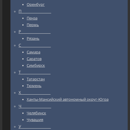
Оренбург
П_________________
Пенза
Пермь
Р_________________
Рязань
С_________________
Самара
Саратов
Симбирск
Т_________________
Татарстан
Тюмень
Х_________________
Ханты-Мансийский автономный округ-Югра
Ч_________________
Челябинск
Чувашия
У_________________