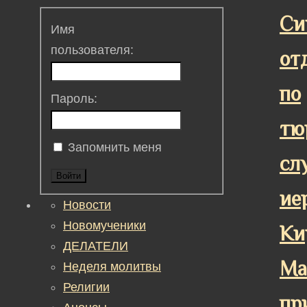
Cи
Имя
пользователя:
от
по
Пароль:
тю
Запомнить меня
сл
Войти
ие
Новости
Новомученики
Ки
ДЕЛАТЕЛИ
Ма
Неделя молитвы
Религии
пр