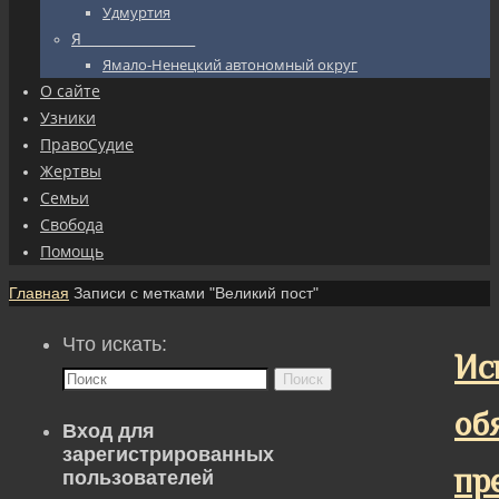
Удмуртия
Я_________________
Ямало-Ненецкий автономный округ
О сайте
Узники
ПравоСудие
Жертвы
Семьи
Свобода
Помощь
Главная
Записи с метками "Великий пост"
Что искать:
Ис
Поиск
об
Вход для
зарегистрированных
пр
пользователей