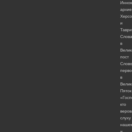
Иннок
архие
Херсо
и
Таври
Слов
в
Велик
пост
Слов
перво
в
Велик
Пяток
«Госп
кто
веров
слуху
нашем
и