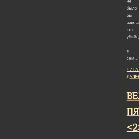
не
было
бы
извес
кто
убийц
–
в
сем…
ЧИТА
ДАЛЕ
ВЕ
ПЯ
<2