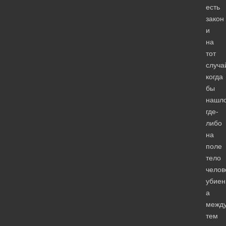
есть
закон
и
на
тот
случа
когда
бы
нашл
где-
либо
на
поле
тело
челов
убиен
а
межд
тем