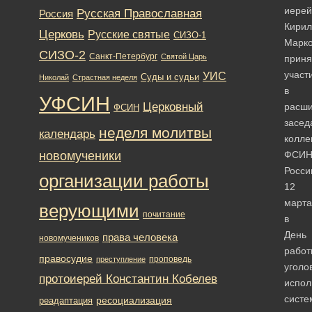
иерей
Русская Православная
Россия
Кирил
Церковь
Русские святые
СИЗО-1
Марко
СИЗО-2
Санкт-Петербург
Святой Царь
приня
участ
УИС
Суды и судьи
Николай
Страстная неделя
в
УФСИН
Церковный
расш
ФСИН
засед
неделя молитвы
календарь
колле
новомученики
ФСИ
Росси
организации работы
12
марта
верующими
почитание
в
День
права человека
новомучеников
работ
правосудие
проповедь
преступление
уголо
протоиерей Константин Кобелев
испол
систе
ресоциализация
реадаптация