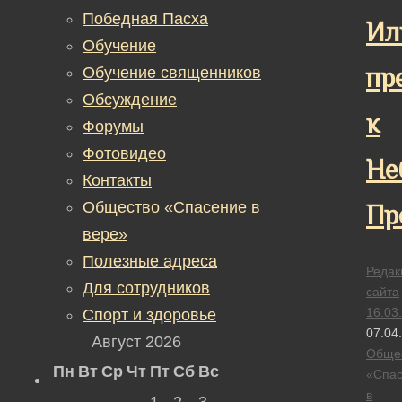
Победная Пасха
Ил
Обучение
пр
Обучение священников
Обсуждение
к
Форумы
Фотовидео
Не
Контакты
Общество «Спасение в
Пр
вере»
Полезные адреса
Редак
Для сотрудников
сайта
16.03
Спорт и здоровье
07.04
Август 2026
Обще
Пн
Вт
Ср
Чт
Пт
Сб
Вс
«Спа
в
1
2
3