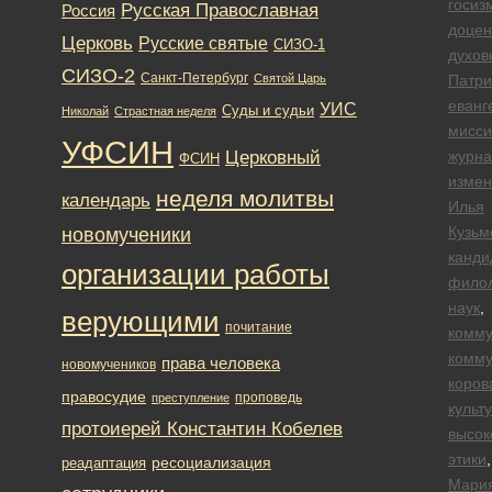
госиз
Русская Православная
Россия
доцен
Церковь
Русские святые
СИЗО-1
духов
СИЗО-2
Санкт-Петербург
Святой Царь
Патри
еванг
УИС
Суды и судьи
Николай
Страстная неделя
мисси
УФСИН
Церковный
журна
ФСИН
измен
неделя молитвы
календарь
Илья
новомученики
Кузьм
канди
организации работы
филол
наук
,
верующими
почитание
комм
комму
права человека
новомучеников
коров
правосудие
проповедь
преступление
культ
протоиерей Константин Кобелев
высок
этики
,
ресоциализация
реадаптация
Мари