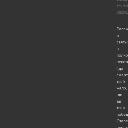
эконо
факул
Расск
о
святы
в
полно
невоз
Где
смерт
твоё
жало,
где
ад
твоя
побед
Старе
прест