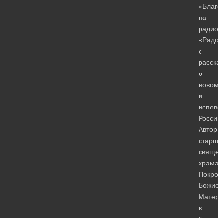
«Бла
на
радио
«Рад
с
расск
о
новом
и
испов
Росси
Автор
старш
свяще
храм
Покро
Божи
Мате
в