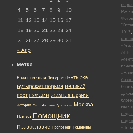
вере»
4
5
6
7
8
9
10
Религ
Фотов
11
12
13
14
15
16
17
"Оста
18
19
20
21
22
23
24
1917
,
агроп
25
26
27
28
29
30
31
«Агил
« Апр
АПН
Агент
Метки
печат
«Ново
Бутырка
Божественная Литургия
бизне
Бутырская тюрьма
Великий
благо
духов
пост
ГУФСИН
Жизнь в Церкви
блоге
Москва
История
Митр. Антоний Сурожский
главн
редак
Помощник
Пасха
радио
Православие
Романовы
«Вер
Проповеди