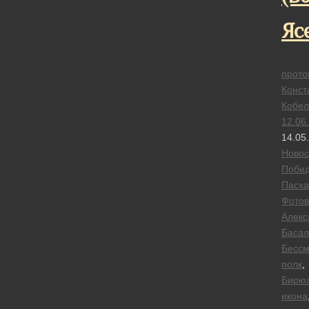
Яс
прото
Конст
Кобел
12.06
14.05
Новос
Побе
Пасха
Фотов
Алекс
Басал
Бесс
полк
,
Бирю
икона