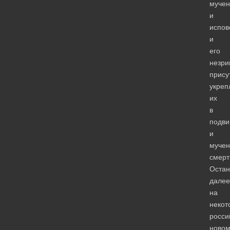
мучен
и
испов
и
его
незри
прису
укреп
их
в
подви
и
мучен
смерт
Остан
далее
на
некот
росси
новом