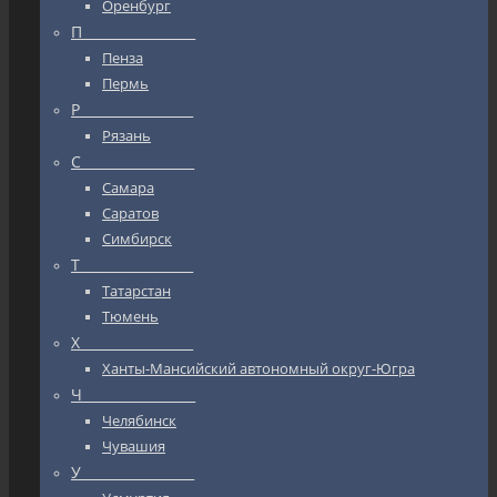
Оренбург
П_________________
Пенза
Пермь
Р_________________
Рязань
С_________________
Самара
Саратов
Симбирск
Т_________________
Татарстан
Тюмень
Х_________________
Ханты-Мансийский автономный округ-Югра
Ч_________________
Челябинск
Чувашия
У_________________