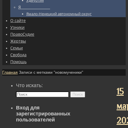
Удмуртия
Я_________________
Ямало-Ненецкий автономный округ
О сайте
Узники
ПравоСудие
Жертвы
Семьи
Свобода
Помощь
Главная
Записи с метками "новомученики"
Что искать:
15
Поиск
ма
Вход для
зарегистрированных
20
пользователей