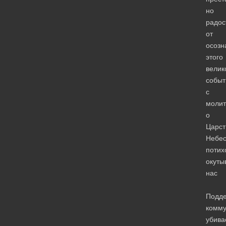
но
радос
от
осозн
этого
велик
событ
с
молит
о
Царст
Небес
потих
окуты
нас
Подд
комм
убива