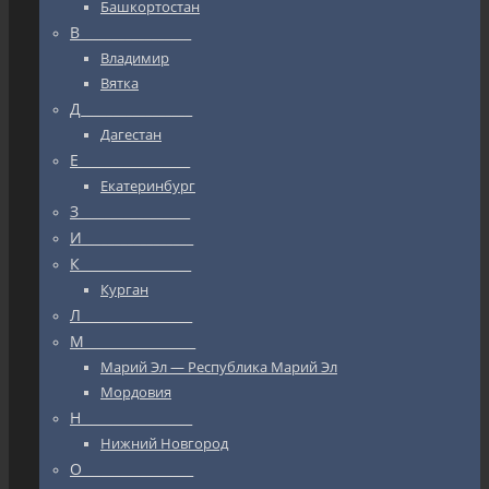
Башкортостан
В_________________
Владимир
Вятка
Д_________________
Дагестан
Е_________________
Екатеринбург
З_________________
И_________________
К_________________
Курган
Л_________________
М_________________
Марий Эл — Республика Марий Эл
Мордовия
Н_________________
Нижний Новгород
О_________________