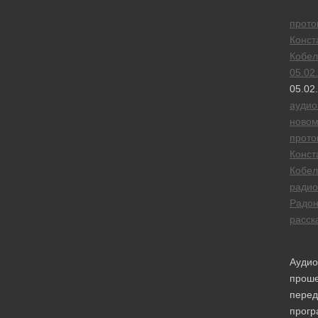
прото
Конст
Кобел
05.02
05.02
аудио
новом
прото
Конст
Кобел
радио
Радо
расск
Аудио
прош
перед
прог