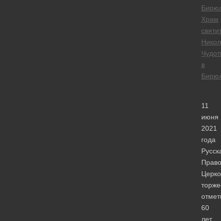
Бирю
Храм
святи
Никол
Чудот
в
Бирю
11
июня
2021
года
Русск
Право
Церко
торже
отмет
60
лет