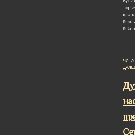
Бутыр
тюрь
прото
Конст
Кобел
ЧИТА
ДАЛЕ
Ду
на
пр
Се