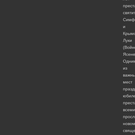
прест
святи
Симф
и
Крымс
Луки
(Войн
Ясене
Одни
из
важн
мест
празд
юбил
прест
всеми
просл
новом
свяще