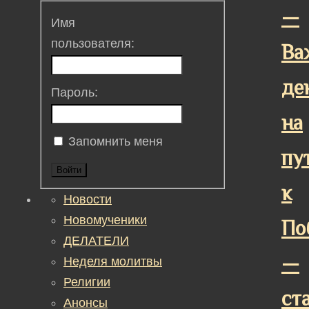
—
Имя
пользователя:
Ва
де
Пароль:
на
Запомнить меня
пу
Войти
к
Новости
Новомученики
По
ДЕЛАТЕЛИ
—
Неделя молитвы
Религии
ст
Анонсы