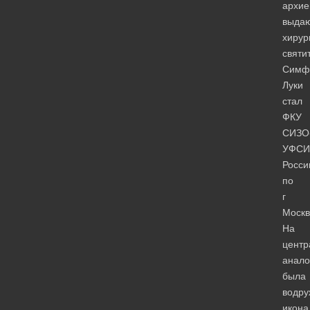
архие
выда
хирур
святи
Симф
Луки
стал
ФКУ
СИЗО
УФСИ
Росси
по
г
Москв
На
центр
анало
была
водру
икона