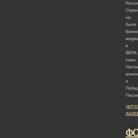
Росс
Отреч
не
было
Бизне
меди
и
ВЕРА:
тема
Частн
мнен
о
Побе
Пасхе
ЧИТА
ДАЛЕ
ФО