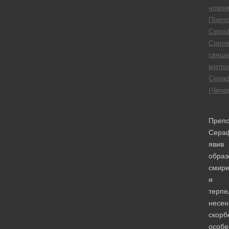
новом
Преп
Сера
Саров
свяще
митро
Сера
(Чича
Преп
Сера
явив
образ
смир
и
терпе
несен
скорб
особе