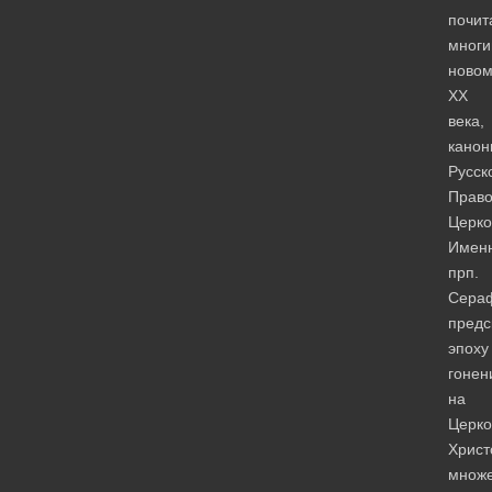
почит
мног
новом
XX
века,
канон
Русск
Право
Церко
Имен
прп.
Сера
предс
эпоху
гонен
на
Церко
Христ
множе