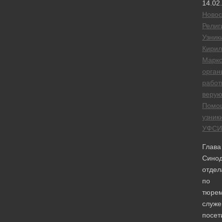
14.02
Новос
Религ
Узник
Кирил
Марко
орган
работ
веру
Помо
узник
УФСИ
Глава
Синод
отдел
по
тюре
служ
посет