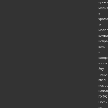
прово
моли
в
храма
и
моле
комна
испра
колон
и
следс
изоля
Эту
трад
ввел
помо
начал
ГУФС
Росси
по