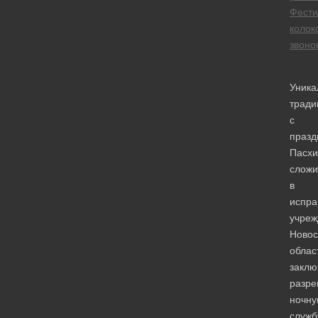
Фести
колок
звоно
Уника
тради
с
празд
Пасхи
сложи
в
испра
учреж
Новос
облас
закл
разр
ночн
служб