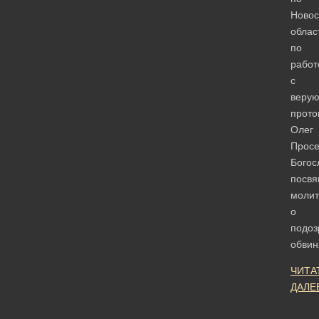
Новос
облас
по
работ
с
веру
прото
Олег
Просе
Богос
посв
молит
о
подоз
обви
ЧИТА
ДАЛЕ