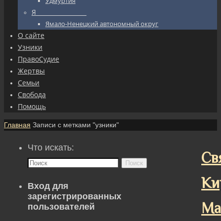
Удмуртия
Я_________________
Ямало-Ненецкий автономный округ
О сайте
Узники
ПравоСудие
Жертвы
Семьи
Свобода
Помощь
Главная
Записи с метками "узники"
Что искать:
Св
Поиск
Ки
Вход для
зарегистрированных
Ма
пользователей