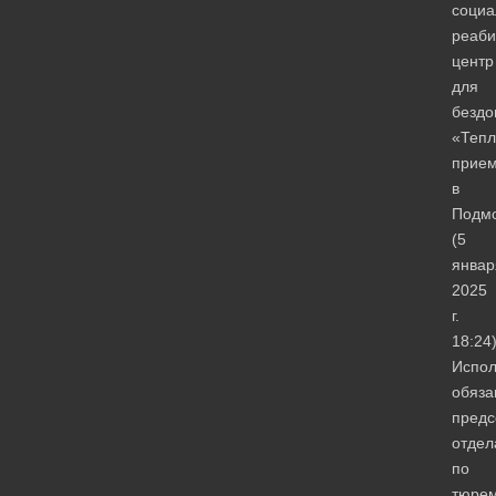
cоциа
реаби
центр
для
безд
«Теп
прие
в
Подмо
(5
январ
2025
г.
18:24
Испо
обяза
предс
отдел
по
тюре