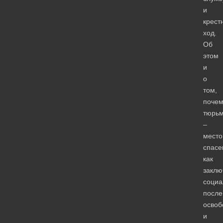
и
крест
ход.
Об
этом
и
о
том,
почем
тюрь
–
место
спасе
как
заклю
социа
после
освоб
и