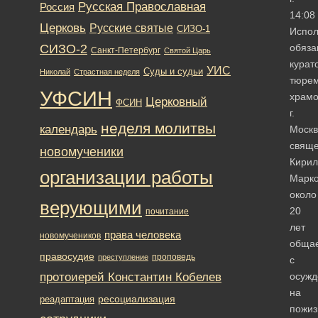
Русская Православная
Россия
14:08
Церковь
Русские святые
СИЗО-1
Испо
СИЗО-2
обяза
Санкт-Петербург
Святой Царь
курат
УИС
Суды и судьи
Николай
Страстная неделя
тюре
УФСИН
храмо
Церковный
ФСИН
г.
неделя молитвы
календарь
Моск
свяще
новомученики
Кирил
организации работы
Марко
около
верующими
20
почитание
лет
права человека
новомучеников
обща
правосудие
проповедь
преступление
с
протоиерей Константин Кобелев
осуж
на
ресоциализация
реадаптация
пожиз