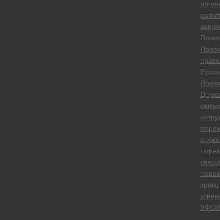
орган
работ
веру
Помо
Право
право
Русск
Право
Церко
семьи
сотру
тюре
служе
тюре
свяще
тюре
храм
,
узник
УФСИ