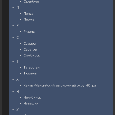
Оренбург
П_________________
Пенза
Пермь
Р_________________
Рязань
С_________________
Самара
Саратов
Симбирск
Т_________________
Татарстан
Тюмень
Х_________________
Ханты-Мансийский автономный округ-Югра
Ч_________________
Челябинск
Чувашия
У_________________