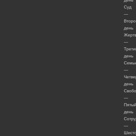
день
Суд
—
Второ
день
Жерт
—
Трети
день
Семь
—
Четве
день
Своб
—
Пяты
день
Сотру
—
Шест