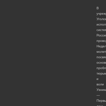
В
учреж
Уголо
испол
систе
Росси
прово
Неде
молит
посв
осно
проб
тюрь
и
воли
Узник
—
Перв