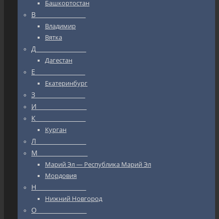
Башкортостан
В_________________
Владимир
Вятка
Д_________________
Дагестан
Е_________________
Екатеринбург
З_________________
И_________________
К_________________
Курган
Л_________________
М_________________
Марий Эл — Республика Марий Эл
Мордовия
Н_________________
Нижний Новгород
О_________________