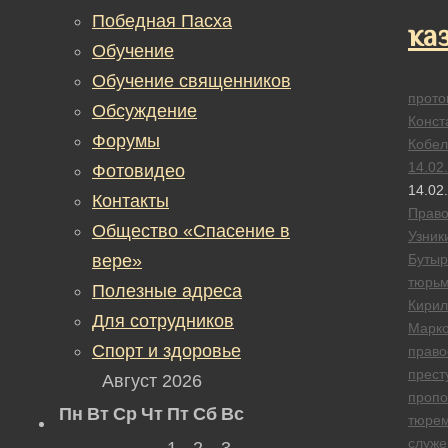
Победная Пасха
ка
Обучение
Обучение священников
прото
Обсуждение
Конст
Форумы
Кобел
14.02
Фотовидео
14.02
Контакты
Прав
Общество «Спасение в
Узник
вере»
Бутыр
тюрь
Полезные адреса
Кирил
Для сотрудников
Марко
Спорт и здоровье
право
прест
Август 2026
пропо
Пн
Вт
Ср
Чт
Пт
Сб
Вс
тюре
служе
1
2
3