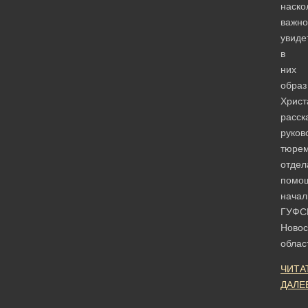
наско
важно
увиде
в
них
образ
Христ
расск
руков
тюрем
отдел
помо
начал
ГУФС
Новос
обла
ЧИТА
ДАЛЕ