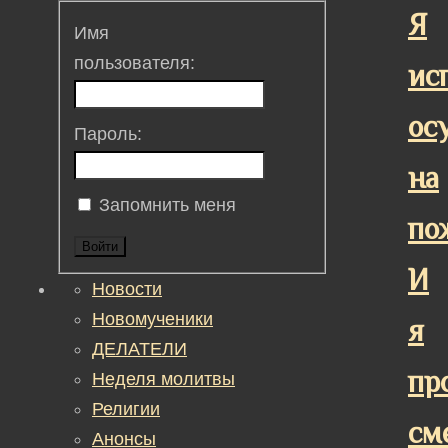
Я
Имя
пользователя:
ис
ос
Пароль:
на
Запомнить меня
по
Войти
И
Новости
Новомученики
я
ДЕЛАТЕЛИ
пр
Неделя молитвы
Религии
см
Анонсы