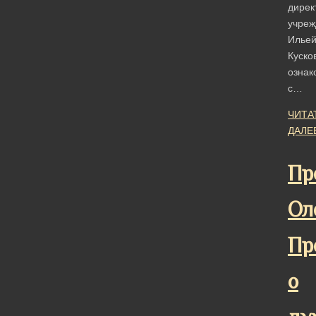
дирек
учреж
Илье
Куско
ознак
с…
ЧИТА
ДАЛЕ
Пр
Ол
Пр
о