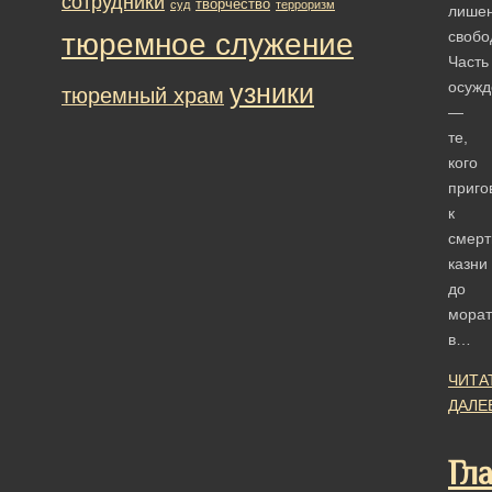
сотрудники
творчество
суд
терроризм
лише
тюремное служение
свобо
Часть
узники
осужд
тюремный храм
—
те,
кого
приго
к
смерт
казни
до
морат
в…
ЧИТА
ДАЛЕ
Гл