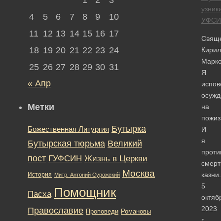
узник
4
5
6
7
8
9
10
УФСИ
11
12
13
14
15
16
17
Свящ
18
19
20
21
22
23
24
Кирил
Марко
25
26
27
28
29
30
31
Я
« Апр
испов
осужд
Метки
на
пожиз
Бутырка
Божественная Литургия
И
я
Бутырская тюрьма
Великий
проти
пост
ГУФСИН
Жизнь в Церкви
смерт
Москва
казни.
История
Митр. Антоний Сурожский
5
Помощник
Пасха
октяб
2023
Православие
Романовы
Проповеди
г.