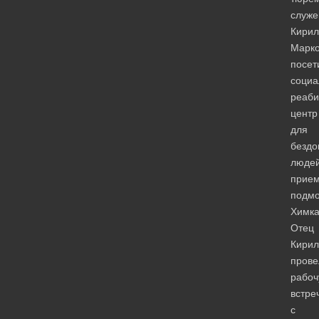
служе
Кирил
Марко
посет
cоциа
реаби
центр
для
безд
люде
прием
подмо
Химка
Отец
Кирил
прове
рабо
встре
с