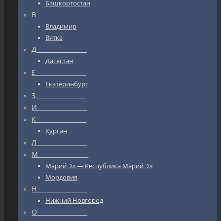
Башкортостан
В_________________
Владимир
Вятка
Д_________________
Дагестан
Е_________________
Екатеринбург
З_________________
И_________________
К_________________
Курган
Л_________________
М_________________
Марий Эл — Республика Марий Эл
Мордовия
Н_________________
Нижний Новгород
О_________________