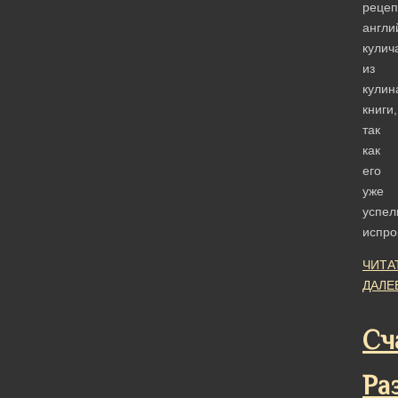
рецеп
англи
кулич
из
кулин
книги,
так
как
его
уже
успел
испр
ЧИТА
ДАЛЕ
Сч
Ра