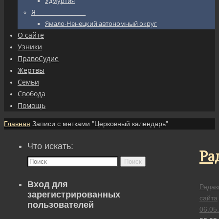
Удмуртия
Я_________________
Ямало-Ненецкий автономный округ
О сайте
Узники
ПравоСудие
Жертвы
Семьи
Свобода
Помощь
Главная
Записи с метками "Церковный календарь"
Что искать:
Ра
Поиск
Вход для
Редак
зарегистрированных
сайта
пользователей
06.05