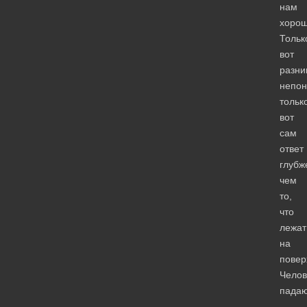
нам
хоро
Тольк
вот
разни
непон
тольк
вот
сам
ответ
глубж
чем
то,
что
лежат
на
пове
Челов
пада