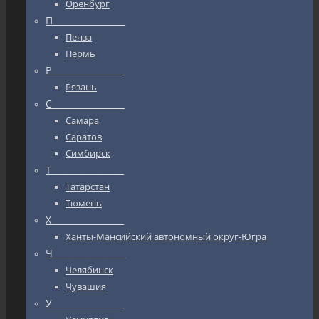
Оренбург
П_________________
Пенза
Пермь
Р_________________
Рязань
С_________________
Самара
Саратов
Симбирск
Т_________________
Татарстан
Тюмень
Х_________________
Ханты-Мансийский автономный округ-Югра
Ч_________________
Челябинск
Чувашия
У_________________