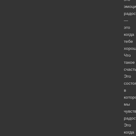
эмоци
радос
—
это
когда
тебе
хоро
Что
такое
счаст
Это
состо
в
котор
мы
чувст
радос
Это
когда