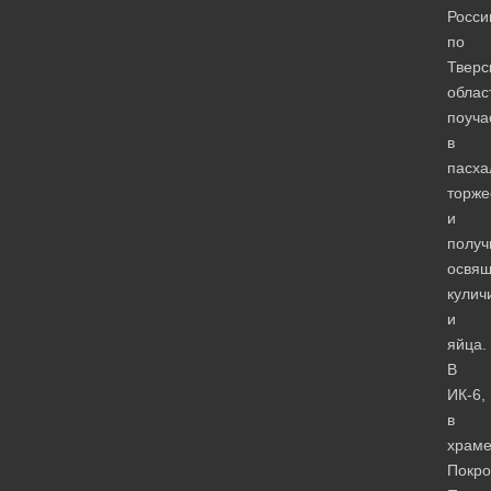
Росси
по
Тверс
облас
поуча
в
пасха
торже
и
получ
освя
кулич
и
яйца.
В
ИК-6,
в
храм
Покро