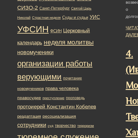
возве
СИЗО-2
Санкт-Петербург
Святой Царь
о
долго
УИС
Суды и судьи
Николай
Страстная неделя
УФСИН
ЧИТА
Церковный
ФСИН
ДАЛЕ
неделя молитвы
календарь
4.
новомученики
организации работы
(И
верующими
почитание
Мо
права человека
новомучеников
правосудие
проповедь
Но
преступление
протоиерей Константин Кобелев
Тв
ресоциализация
реадаптация
сотрудники
творчество
суд
терроризм
Ха
тюремное служение