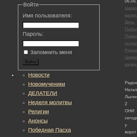
06.05
Войти
Церк
кален
Имя пользователя:
День
Побе
Пароль:
Поми
усопш
Радо
Запомнить меня
Церк
Войти
кален
Новости
Радо
Новомученики
Натал
ДЕЛАТЕЛИ
Лысен
Неделя молитвы
2
ОНИ
Религии
сегод
Анонсы
у
Победная Пасха
воро