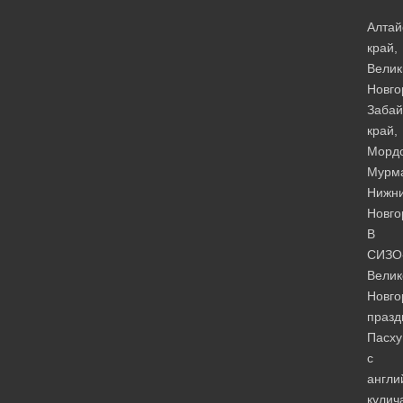
Алтай
край,
Велик
Новго
Забай
край,
Мордо
Мурма
Нижн
Новго
В
СИЗО
Велик
Новго
празд
Пасху
с
англи
кулич