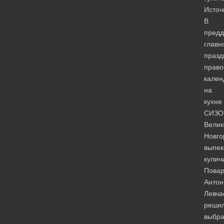
Источ
В
предд
главн
празд
право
кален
на
кухне
СИЗО
Велик
Новго
выпек
кулич
Пова
Антон
Левча
реши
выбра