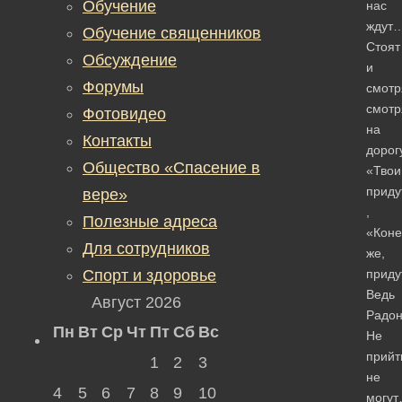
Обучение
нас
ждут
Обучение священников
Стоят
Обсуждение
и
Форумы
смотр
смотр
Фотовидео
на
Контакты
доро
Общество «Спасение в
«Твои
приду
вере»
,
Полезные адреса
«Коне
Для сотрудников
же,
Спорт и здоровье
приду
Ведь
Август 2026
Радон
Пн
Вт
Ср
Чт
Пт
Сб
Вс
Не
прий
1
2
3
не
4
5
6
7
8
9
10
могу