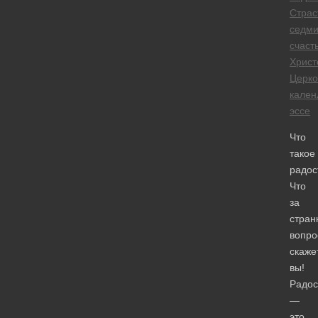
Страс
седм
счаст
Христ
Церк
кален
эссе
Что
такое
радос
Что
за
стран
вопро
скаже
вы!
Радос
—
это