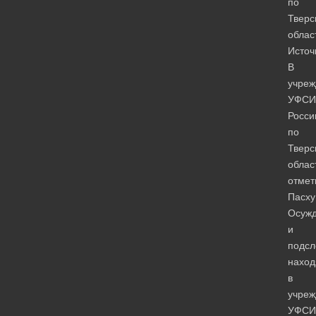
по
Тверс
облас
Источ
В
учреж
УФСИ
Росси
по
Тверс
облас
отмет
Пасху
Осуж
и
подсл
нахо
в
учреж
УФСИ