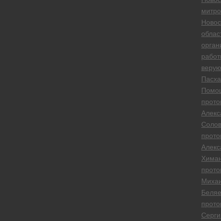
митро
Новос
облас
орган
работ
веру
Пасха
Помо
прото
Алекс
Солов
прото
Алекс
Хима
прото
Миха
Беляе
прото
Серги