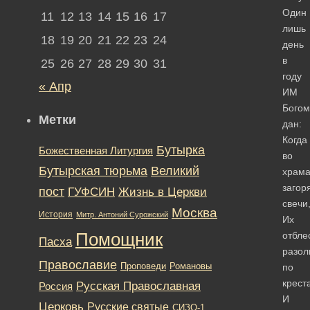
Один
11
12
13
14
15
16
17
лишь
18
19
20
21
22
23
24
день
в
25
26
27
28
29
30
31
году
« Апр
ИМ
Богом
Метки
дан:
Когда
Бутырка
Божественная Литургия
во
Бутырская тюрьма
Великий
храма
загор
пост
ГУФСИН
Жизнь в Церкви
свечи
Москва
История
Митр. Антоний Сурожский
Их
Помощник
отбле
Пасха
разол
Православие
Романовы
Проповеди
по
крест
Русская Православная
Россия
И
Церковь
Русские святые
СИЗО-1