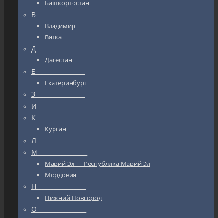
Башкортостан
В_________________
Владимир
Вятка
Д_________________
Дагестан
Е_________________
Екатеринбург
З_________________
И_________________
К_________________
Курган
Л_________________
М_________________
Марий Эл — Республика Марий Эл
Мордовия
Н_________________
Нижний Новгород
О_________________