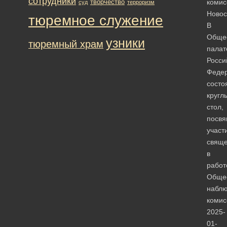
сотрудники
творчество
комис
суд
терроризм
Новос
тюремное служение
В
Обще
узники
тюремный храм
палат
Росси
Феде
состо
кругл
стол,
посв
участ
свяще
в
работ
Обще
наблю
комис
2025-
01-