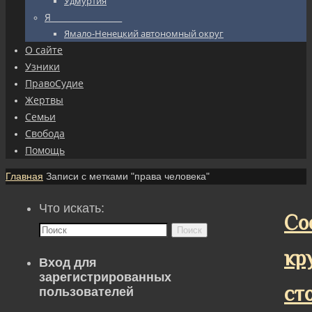
Удмуртия
Я_________________
Ямало-Ненецкий автономный округ
О сайте
Узники
ПравоСудие
Жертвы
Семьи
Свобода
Помощь
Главная
Записи с метками "права человека"
Что искать:
Со
Поиск
кр
Вход для
зарегистрированных
ст
пользователей