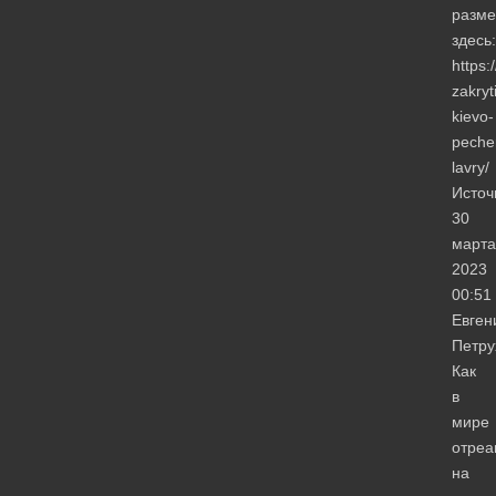
разм
здесь:
https:
zakryt
kievo-
peche
lavry/
Источ
30
марта
2023
00:51
Евген
Петру
Как
в
мире
отреа
на