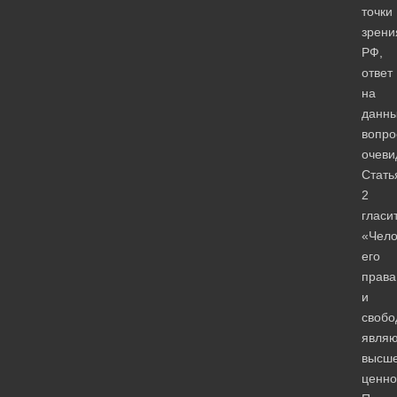
точки
зрени
РФ,
ответ
на
данн
вопро
очеви
Стать
2
гласит
«Чело
его
права
и
свобо
являю
высш
ценно