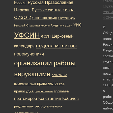
тюре
Русская Православная
Россия
служ
Церковь
Русские святые
СИЗО-1
УФСИ
СИЗО-2
ФСИ
Санкт-Петербург
Святой Царь
УИС
Суды и судьи
Николай
Страстная неделя
В
УФСИН
Обще
Церковный
ФСИН
палат
Росси
неделя молитвы
календарь
Феде
новомученики
состо
организации работы
кругл
стол,
верующими
посв
почитание
участ
права человека
новомучеников
свяще
в
правосудие
проповедь
преступление
работ
протоиерей Константин Кобелев
Обще
ресоциализация
реадаптация
наблю