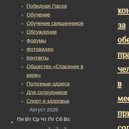
Победная Пасха
ко
Обучение
за
Обучение священников
Обсуждение
об
Форумы
Фотовидео
пр
Контакты
Общество «Спасение в
че
вере»
в
Полезные адреса
Для сотрудников
ме
Спорт и здоровье
Август 2026
пр
Пн
Вт
Ср
Чт
Пт
Сб
Вс
со
1
2
3