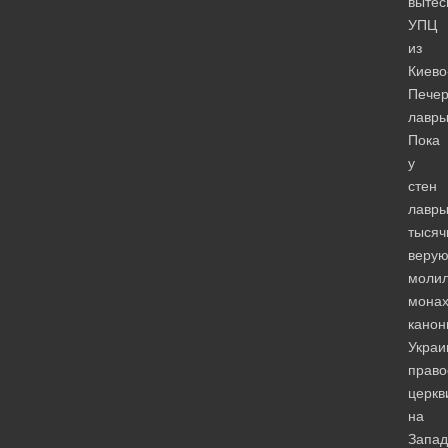
вытес
УПЦ
из
Киево
Печер
лавр
Пока
у
стен
лавр
тысяч
веру
молил
монах
канон
Украи
право
церкв
на
Запад