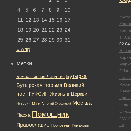
4
5
6
7
8
9
10
прото
11
12
13
14
15
16
17
Конст
18
19
20
21
22
23
24
Кобел
14.02
25
26
27
28
29
30
31
02.04
« Апр
Новос
Кирил
Метки
Марко
Обще
Бутырка
Божественная Литургия
палат
Росси
Бутырская тюрьма
Великий
Феде
пост
ГУФСИН
Жизнь в Церкви
права
Москва
История
Митр. Антоний Сурожский
челов
Сино
Помощник
Пасха
отдел
Православие
по
Романовы
Проповеди