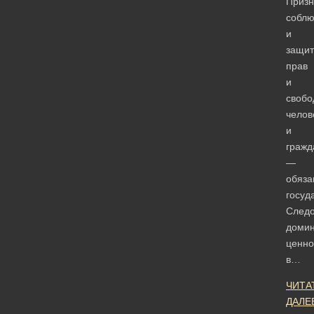
Призн
собл
и
защит
прав
и
свобо
челов
и
гражд
—
обяза
госуд
Следо
доми
ценно
в…
ЧИТА
ДАЛЕ