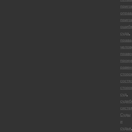
приго
оправ
приго
ошиб
суда
,
права
челов
право
проку
равен
сторо
состя
сторо
суд
,
судеб
систе
Суды
и
судьи