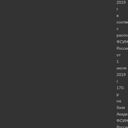
2019
г.
в
соотв
с
расп
ФСИ
Росси
от
1
июля
2019
г.
170-
р
на
базе
Акад
ФСИ
Росси