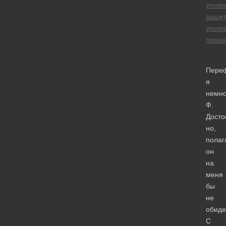
уголо
защит
уголо
проце
Пере
я
немно
Ф.
Досто
но,
полаг
он
на
меня
бы
не
обиде
С