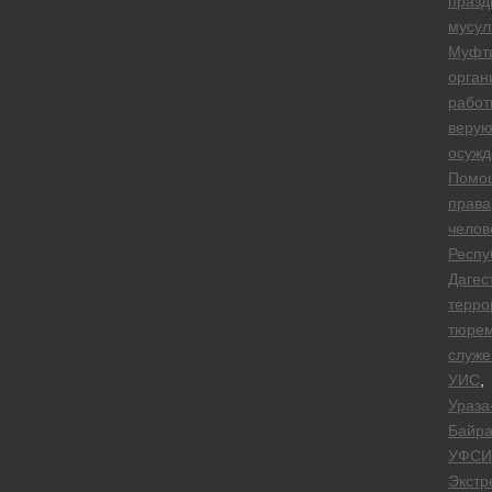
празд
мусул
Муфт
орган
работ
веру
осуж
Помо
права
челов
Респу
Дагес
терро
тюре
служе
УИС
,
Ураза
Байр
УФСИ
Экстр