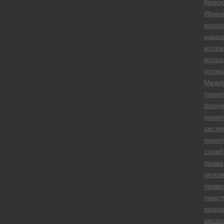
Красн
Ирин
испол
наказ
испра
испра
осужд
Межд
пенит
фору
пенит
систе
пенит
служ
права
челов
право
прест
реада
ресоц