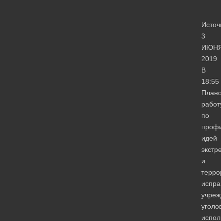
Источ
3
ИЮН
2019
В
18:55
План
работ
по
профи
идей
экстр
и
терро
испра
учреж
уголо
испол