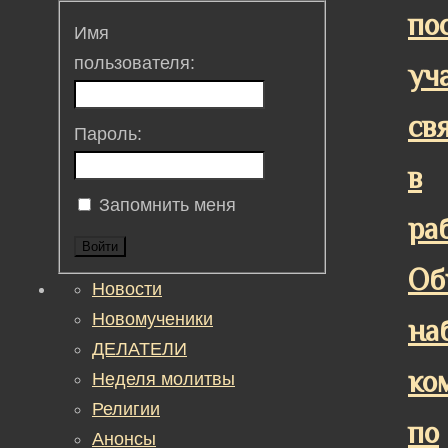
по
Имя
пользователя:
уч
св
Пароль:
в
Запомнить меня
ра
Войти
Об
Новости
Новомученики
на
ДЕЛАТЕЛИ
ко
Неделя молитвы
Религии
по
Анонсы