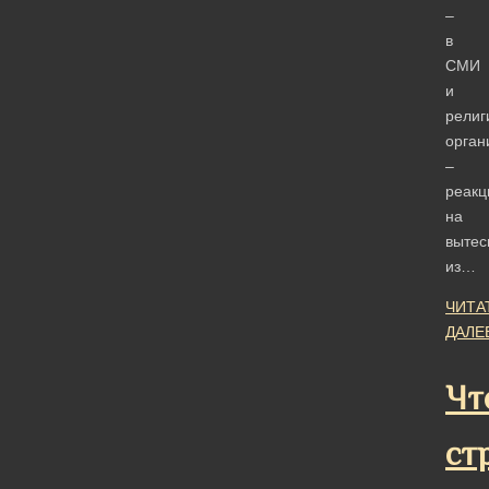
–
в
СМИ
и
религ
орган
–
реакц
на
вытес
из…
ЧИТА
ДАЛЕ
Чт
ст