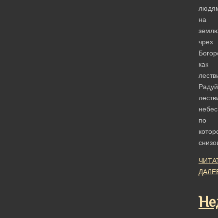
людя
на
земл
чрез
Богор
как
леств
Радуй
леств
небес
по
котор
сниз
ЧИТА
ДАЛЕ
Не