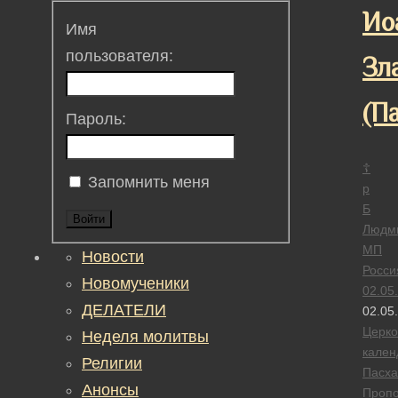
Ио
Имя
пользователя:
Зл
(П
Пароль:
☦
Запомнить меня
р
Б
Войти
Людм
МП
Новости
Росси
Новомученики
02.05
ДЕЛАТЕЛИ
02.05
Церк
Неделя молитвы
кален
Религии
Пасха
Анонсы
Проп