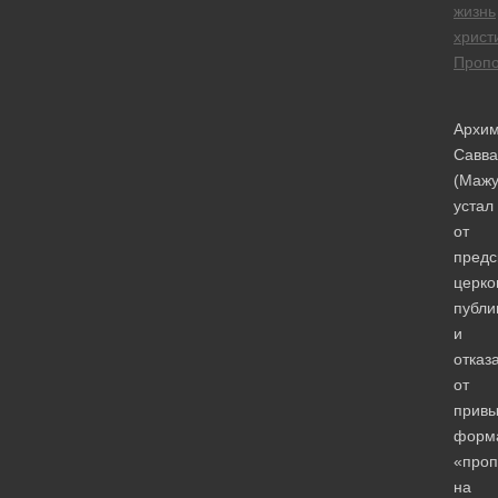
жизнь
христ
Проп
Архим
Савва
(Мажу
устал
от
предс
церко
публи
и
отказ
от
привы
форм
«проп
на