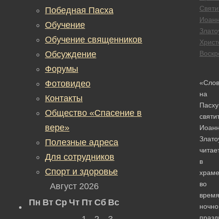
Святи
Победная Пасха
Иоан
Обучение
Злато
Обучение священников
Христ
Обсуждение
Воскр
Форумы
Фотовидео
«Сло
на
Контакты
Пасху
Общество «Спасение в
святи
вере»
Иоан
Злато
Полезные адреса
читае
Для сотрудников
в
Спорт и здоровье
храм
во
Август 2026
врем
Пн
Вт
Ср
Чт
Пт
Сб
Вс
ночно
празд
1
2
3