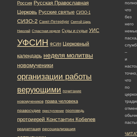
Русская Православная
Россия
полно
что
Церковь
Русские святые
СИЗО-1
без
СИЗО-2
Санкт-Петербург
Святой Царь
него
УИС
немы
Суды и судьи
Николай
Страстная неделя
пасха
УФСИН
Церковный
ФСИН
служб
–
неделя молитвы
календарь
и
новомученики
насто
точно
организации работы
что
по
верующими
почитание
церко
права человека
тради
новомучеников
отмен
правосудие
проповедь
преступление
обыч
протоиерей Константин Кобелев
паст
ресоциализация
реадаптация
ЧИТА