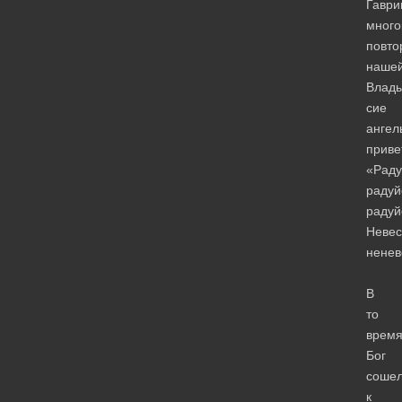
Гаври
много
повто
наше
Влад
сие
ангел
приве
«Раду
радуй
радуй
Невес
ненев
В
то
врем
Бог
соше
к