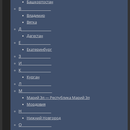
Башкортостан
В_________________
Владимир
Вятка
Д_________________
Дагестан
Е_________________
Екатеринбург
З_________________
И_________________
К_________________
Курган
Л_________________
М_________________
Марий Эл — Республика Марий Эл
Мордовия
Н_________________
Нижний Новгород
О_________________