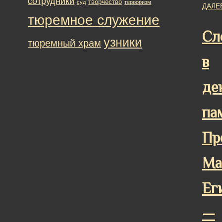
сотрудники
творчество
суд
терроризм
ДАЛЕ
тюремное служение
Сл
узники
тюремный храм
в
де
па
Пр
Ма
Ег
—