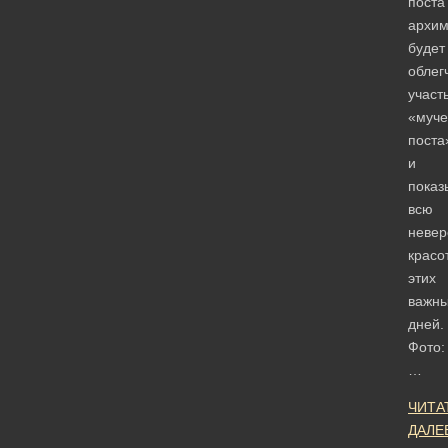
поста
архим
будет
облег
участ
«муче
поста
и
показ
всю
невер
красо
этих
важн
дней.
Фото:
…
ЧИТА
ДАЛЕ