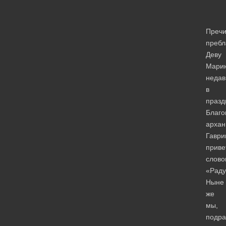
Пречи
пребл
Деву
Мари
недав
в
празд
Благ
архан
Гаври
приве
слово
«Раду
Ныне
же
мы,
подр