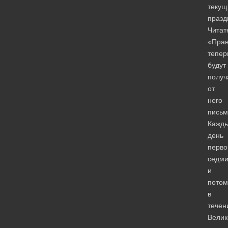
текущ
празд
Читат
«Пра
тепер
будут
получ
от
него
письм
Кажд
день
перво
седм
и
потом
в
течен
Велик