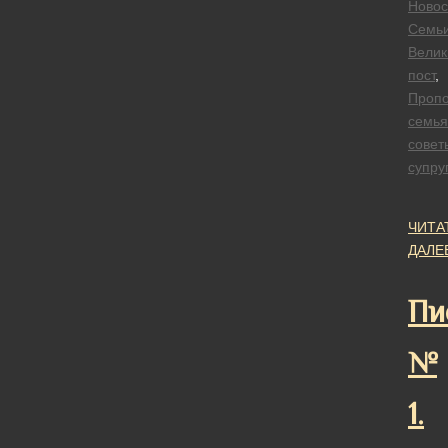
Новос
Семь
Велик
пост
,
Проп
семья
совет
супру
ЧИТА
ДАЛЕ
Пи
№
1.