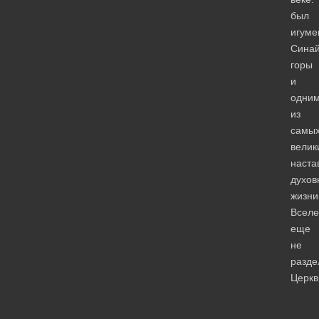
был
игуме
Синай
горы
и
одни
из
самы
велик
наста
духов
жизни
Вселе
еще
не
разде
Церкв