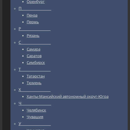
Оренбург
П_________________
Пенза
Пермь
Р_________________
Рязань
С_________________
Самара
Саратов
Симбирск
Т_________________
Татарстан
Тюмень
Х_________________
Ханты-Мансийский автономный округ-Югра
Ч_________________
Челябинск
Чувашия
У_________________