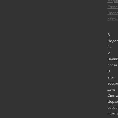
Мари
Египе
Проп
святы
В
Неде
5-
ю
Велик
поста
В
этот
воскр
день
Свята
Церко
совер
памят