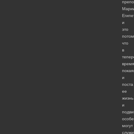
препо
Мари
Египе
и
это
потом
что
в
тепе
врем
покая
и
поста
ее
жизнь
и
подви
особе
могут
служи