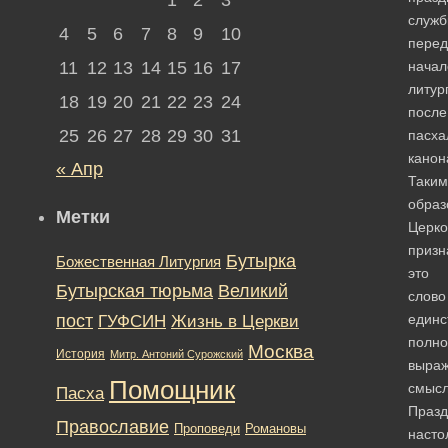
служ
4
5
6
7
8
9
10
перед
11
12
13
14
15
16
17
нача
литур
18
19
20
21
22
23
24
после
25
26
27
28
29
30
31
пасха
канон
« Апр
Таким
образ
Метки
Церко
призн
Бутырка
Божественная Литургия
это
Бутырская тюрьма
Великий
слово
пост
ГУФСИН
единс
Жизнь в Церкви
полно
Москва
История
Митр. Антоний Сурожский
выра
Помощник
смыс
Пасха
Празд
Православие
Романовы
Проповеди
насто