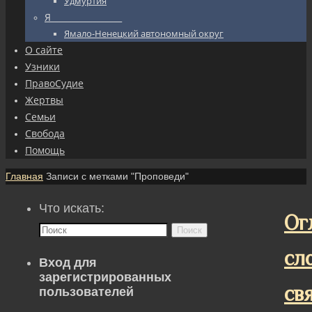
Удмуртия
Я_________________
Ямало-Ненецкий автономный округ
О сайте
Узники
ПравоСудие
Жертвы
Семьи
Свобода
Помощь
Главная
Записи с метками "Проповеди"
Что искать:
Ог
Поиск
сл
Вход для
зарегистрированных
св
пользователей