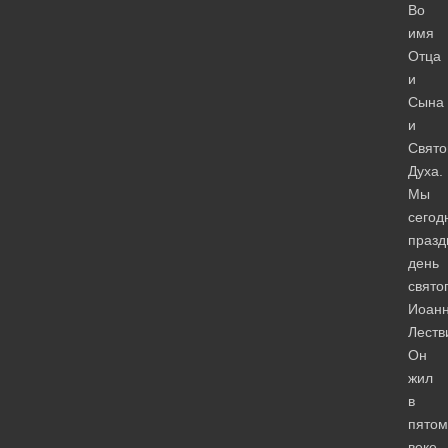
Во
имя
Отца
и
Сына
и
Свято
Духа.
Мы
сегод
празд
день
свято
Иоан
Леств
Он
жил
в
пятом
веке.