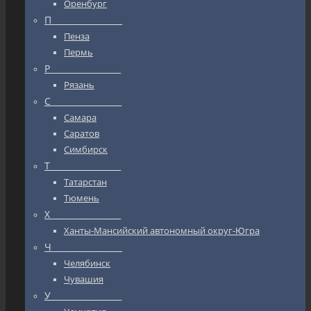
Оренбург
П_________________
Пенза
Пермь
Р_________________
Рязань
С_________________
Самара
Саратов
Симбирск
Т_________________
Татарстан
Тюмень
Х_________________
Ханты-Мансийский автономный округ-Югра
Ч_________________
Челябинск
Чувашия
У_________________