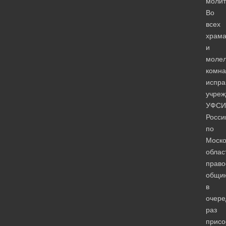
моли
Во
всех
храма
и
моле
комна
испра
учреж
УФСИ
Росси
по
Моско
облас
право
общи
в
очере
раз
присо