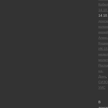
Кобел
14.10
14.10
донск
колон
иерей
Алекс
Кушн
ИК-15
недел
моли
Росто
на-
Дону
,
СИЗО
УИС
В
донск