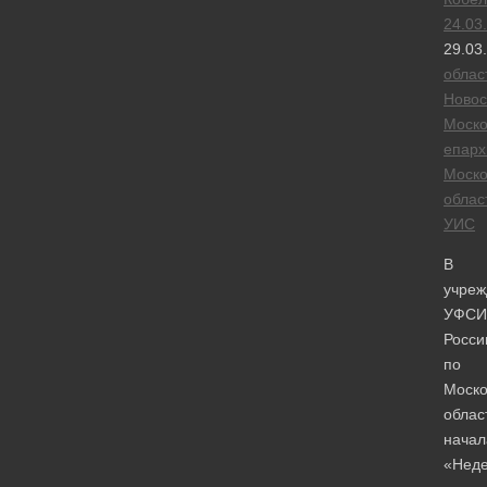
24.03
29.03
облас
Новос
Моско
епарх
Моско
облас
УИС
В
учреж
УФСИ
Росси
по
Моско
облас
начал
«Нед