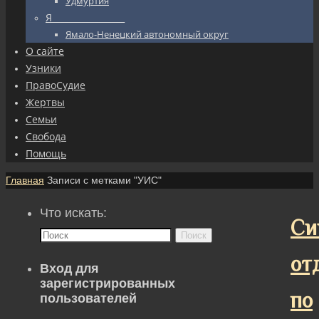
Удмуртия
Я_________________
Ямало-Ненецкий автономный округ
О сайте
Узники
ПравоСудие
Жертвы
Семьи
Свобода
Помощь
Главная
Записи с метками "УИС"
Что искать:
Си
Поиск
от
Вход для
зарегистрированных
по
пользователей