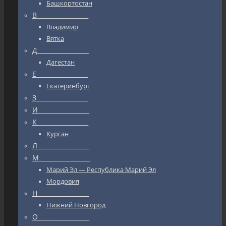
Башкортостан
В_________________
Владимир
Вятка
Д_________________
Дагестан
Е_________________
Екатеринбург
З_________________
И_________________
К_________________
Курган
Л_________________
М_________________
Марий Эл — Республика Марий Эл
Мордовия
Н_________________
Нижний Новгород
О_________________