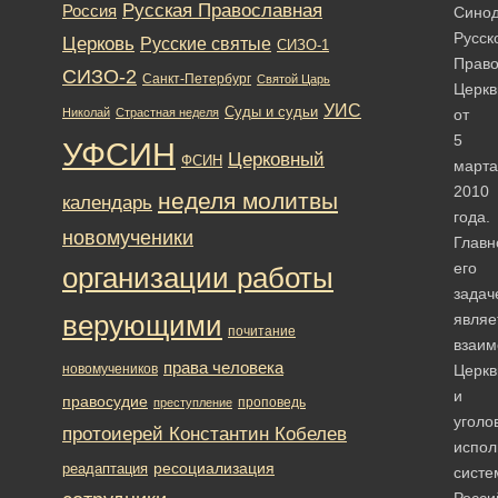
Русская Православная
Россия
Сино
Русск
Церковь
Русские святые
СИЗО-1
Право
СИЗО-2
Санкт-Петербург
Святой Царь
Церкв
УИС
Суды и судьи
Николай
Страстная неделя
от
5
УФСИН
Церковный
ФСИН
марта
2010
неделя молитвы
календарь
года.
новомученики
Главн
его
организации работы
задач
верующими
являе
почитание
взаим
права человека
новомучеников
Церкв
и
правосудие
проповедь
преступление
уголо
протоиерей Константин Кобелев
испол
ресоциализация
реадаптация
систе
Росси