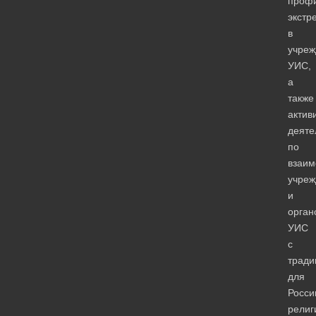
профи
экстр
в
учреж
УИС,
а
также
актив
деяте
по
взаим
учреж
и
орган
УИС
с
трад
для
Росси
религ