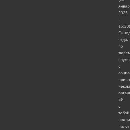
январ
2025
г.
15:23
Сино
отдел
по
тюре
служе
с
социа
ориен
неком
орган
«Я
с
тобой
реали
пилот