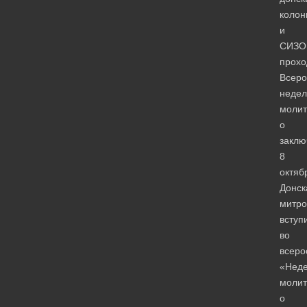
колон
и
СИЗО
прохо
Всеро
недел
моли
о
заклю
8
октяб
Донск
митро
вступ
во
всеро
«Нед
моли
о