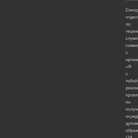
Сино
отдел
по
тюре
служ
совме
с
орган
«Я
с
тобой
реали
проек
по
полу
осуж
духов
образ
(29