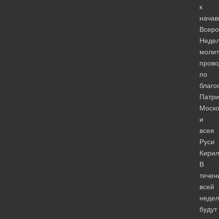
к
начав
Всеро
Неде
молит
пров
по
благо
Патри
Моско
и
всея
Руси
Кирил
В
течен
всей
недел
будут