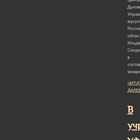
Духов
Управ
мусул
Росто
облас
Ильд
Синди
в
соста
межр
ЧИТА
ДАЛЕ
В
уч