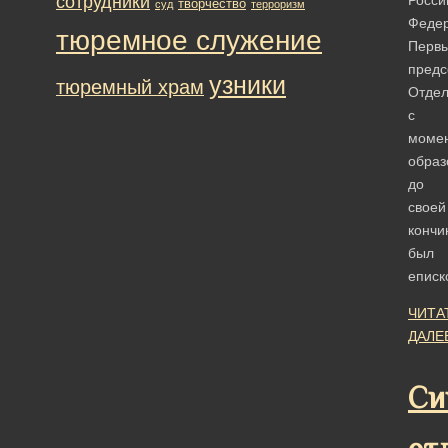
сотрудники
творчество
суд
терроризм
Федер
тюремное служение
Перв
предс
узники
тюремный храм
Отде
с
моме
образ
до
своей
кончи
был
епис
ЧИТА
ДАЛЕ
Си