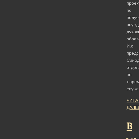
проек
по
полу
осуж
духов
образ
И.о.
предс
Синод
отдел
по
тюре
служ
ЧИТА
ДАЛЕ
В