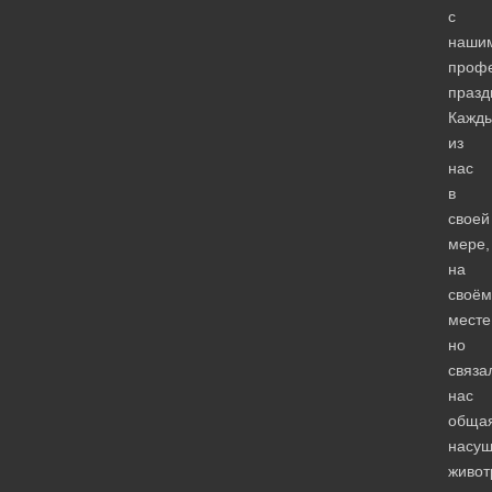
с
наши
проф
празд
Кажд
из
нас
в
своей
мере,
на
своём
месте
но
связа
нас
общая
насущ
живо