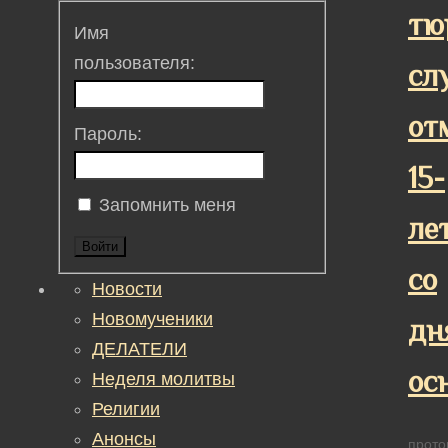
тю
Имя
пользователя:
сл
от
Пароль:
15-
Запомнить меня
ле
Войти
со
Новости
Новомученики
дн
ДЕЛАТЕЛИ
ос
Неделя молитвы
Религии
Анонсы
прото