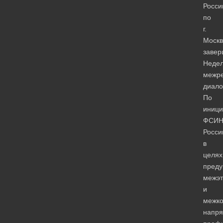
Росси
по
г.
Москв
завер
Неде
межре
диало
По
иници
ФСИ
Росси
в
целях
преду
межэт
и
межк
напря