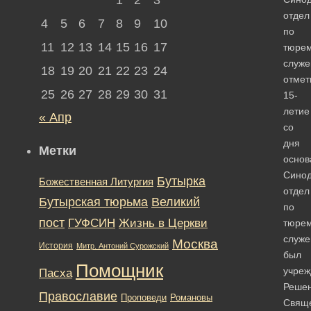
отдел
4
5
6
7
8
9
10
по
11
12
13
14
15
16
17
тюре
служ
18
19
20
21
22
23
24
отмет
25
26
27
28
29
30
31
15-
летие
« Апр
со
дня
Метки
основ
Сино
Бутырка
Божественная Литургия
отдел
Бутырская тюрьма
Великий
по
пост
ГУФСИН
Жизнь в Церкви
тюре
служ
Москва
История
Митр. Антоний Сурожский
был
Помощник
учреж
Пасха
Реше
Православие
Романовы
Проповеди
Свящ