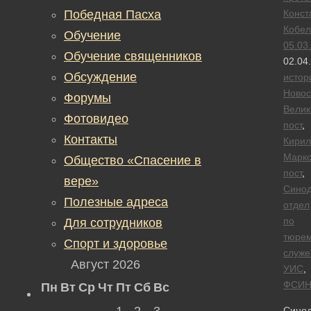
Победная Пасха
Конст
Кобел
Обучение
05.03
Обучение священников
02.04
Обсуждение
истор
Новос
Форумы
Велик
Фотовидео
пост
,
Контакты
Кирил
Марко
Общество «Спасение в
пост
,
вере»
Сино
Полезные адреса
отдел
по
Для сотрудников
тюре
Спорт и здоровье
служ
Август 2026
УИС
,
ФСИ
Пн
Вт
Ср
Чт
Пт
Сб
Вс
1
2
3
Сино