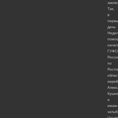
заклю
Так,
в
перв
день
Неде
помо
начал
ГУФС
Росси
по
Росто
облас
иерей
Алекс
Кушн
и
имам
хатыб
Центр