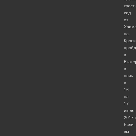
крест
ход
от
Храма
на-
Крови
пройд
в
Екате
в
ночь
с
16
на
17
июля
2017 
Если
вы