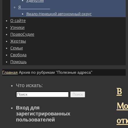
Удмуртия
Я_________________
Ямало-Ненецкий автономный округ
О сайте
Узники
ПравоСудие
Жертвы
Семьи
Свобода
Помощь
Главная
Архив по рубрикам "Полезные адреса"
Что искать:
В
Поиск
Мо
Вход для
зарегистрированных
от
пользователей