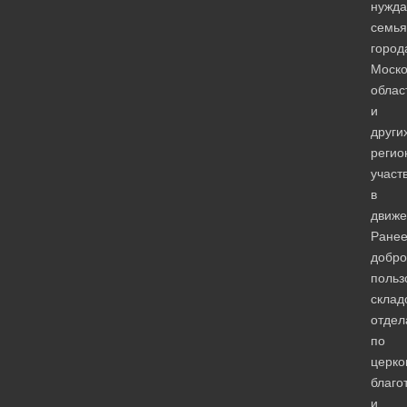
нужд
семь
город
Моско
облас
и
други
регио
участ
в
движе
Ране
добро
польз
склад
отдел
по
церко
благо
и