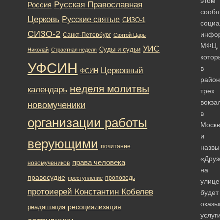
этом
Русская Православная
Россия
сообщ
Церковь
Русские святые
СИЗО-1
социа
СИЗО-2
инфо
Санкт-Петербург
Святой Царь
МФЦ,
УИС
Суды и судьи
Николай
Страстная неделя
котор
УФСИН
в
Церковный
ФСИН
район
неделя молитвы
календарь
трех
вокза
новомученики
в
организации работы
Москв
и
верующими
почитание
назвы
«Друз
права человека
новомучеников
на
правосудие
проповедь
преступление
улице
протоиерей Константин Кобелев
будет
оказы
ресоциализация
реадаптация
услуг