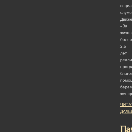
социа
служе
Движ
«За
жизнь
более
2,5
лет
реали
прогр
благо
помо
бере
женщ
ЧИТА
ДАЛЕ
Па