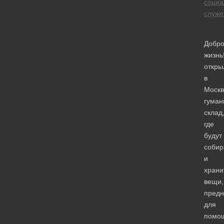
социа
служе
Добро
жизнь
откры
в
Москв
гуман
склад
где
будут
собир
и
храни
вещи,
предн
для
помо