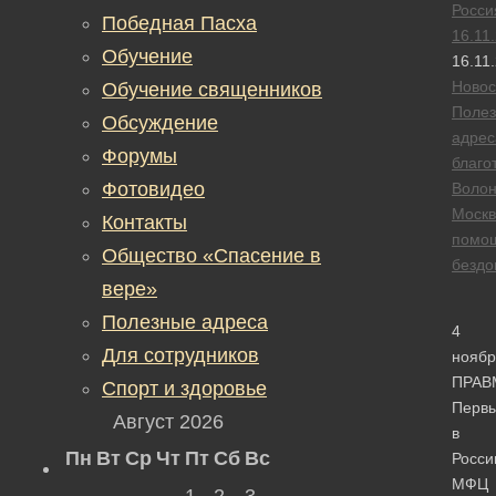
Росси
Победная Пасха
16.11
Обучение
16.11
Новос
Обучение священников
Поле
Обсуждение
адрес
Форумы
благо
Фотовидео
Воло
Москв
Контакты
помо
Общество «Спасение в
безд
вере»
Полезные адреса
4
Для сотрудников
ноябр
ПРАВ
Спорт и здоровье
Перв
Август 2026
в
Пн
Вт
Ср
Чт
Пт
Сб
Вс
Росси
МФЦ
1
2
3