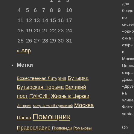
для
4
5
6
7
8
9
10
безд
по
11
12
13
14
15
16
17
систе
18
19
20
21
22
23
24
«одно
окна»
25
26
27
28
29
30
31
откры
« Апр
в
Москв
Метки
Цере
откры
Бутырка
Божественная Литургия
Дома
«Друз
Бутырская тюрьма
Великий
на
пост
ГУФСИН
Жизнь в Церкви
улице
Москва
История
Митр. Антоний Сурожский
Фото:
santeg
Помощник
Пасха
Православие
Об
Романовы
Проповеди