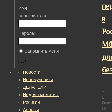
пе
Имя
пользователя:
в
Ро
Пароль:
М
Запомнить меня
дл
Войти
бе
Новости
Новомученики
☦
ДЕЛАТЕЛИ
р
Неделя молитвы
Б
Религии
Людм
МП
Анонсы