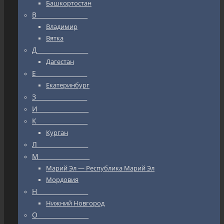
Башкортостан
В_________________
Владимир
Вятка
Д_________________
Дагестан
Е_________________
Екатеринбург
З_________________
И_________________
К_________________
Курган
Л_________________
М_________________
Марий Эл — Республика Марий Эл
Мордовия
Н_________________
Нижний Новгород
О_________________