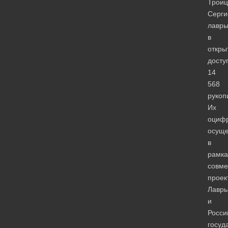
Троиц
Серги
лавр
в
откры
досту
14
568
рукоп
Их
оциф
осуще
в
рамка
совме
проек
Лавр
и
Росси
госуд