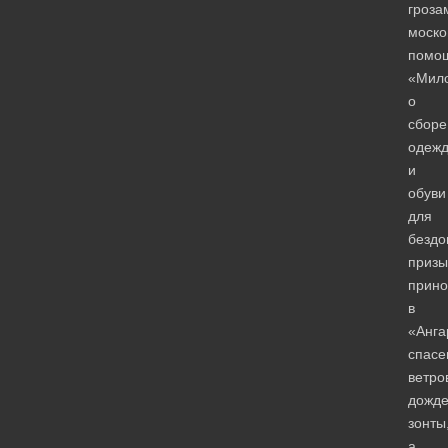
гроза
моско
помо
«Мило
о
сборе
одеж
и
обуви
для
бездо
призы
прино
в
«Анга
спасе
ветро
дожде
зонты
а