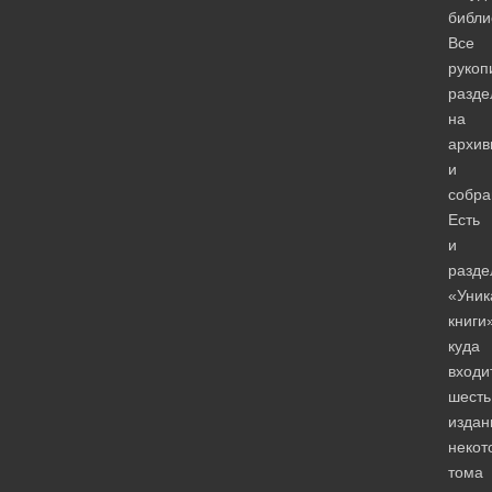
библи
Все
рукоп
разде
на
архив
и
собра
Есть
и
разде
«Уник
книги
куда
входи
шесть
издан
некот
тома