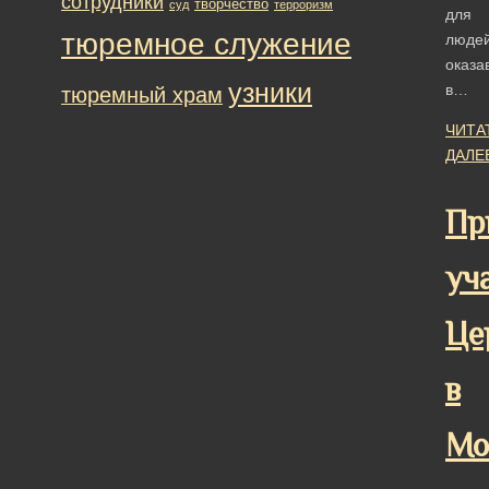
сотрудники
творчество
суд
терроризм
для
тюремное служение
людей
оказа
узники
в…
тюремный храм
ЧИТА
ДАЛЕ
Пр
уч
Це
в
Мо