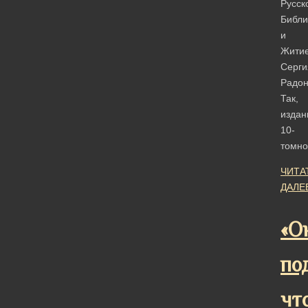
Русск
Библи
и
Жити
Серги
Радон
Так,
издан
10-
томн
ЧИТА
ДАЛЕ
«О
по
чт