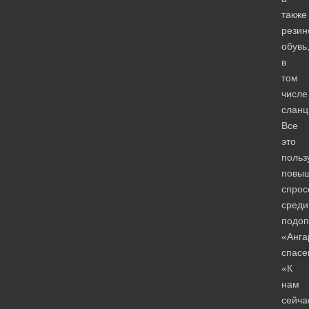
также
резин
обувь
в
том
числе
сланц
Все
это
польз
повы
спрос
среди
подоп
«Анга
спасе
«К
нам
сейча