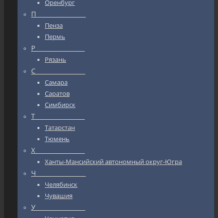
Оренбург
П_________________
Пенза
Пермь
Р_________________
Рязань
С_________________
Самара
Саратов
Симбирск
Т_________________
Татарстан
Тюмень
Х_________________
Ханты-Мансийский автономный округ-Югра
Ч_________________
Челябинск
Чувашия
У_________________