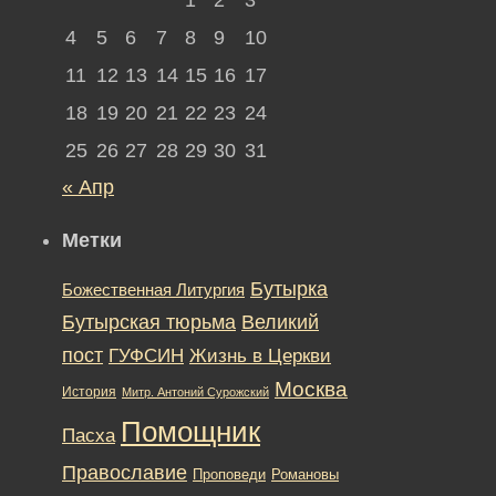
4
5
6
7
8
9
10
11
12
13
14
15
16
17
18
19
20
21
22
23
24
25
26
27
28
29
30
31
« Апр
Метки
Бутырка
Божественная Литургия
Бутырская тюрьма
Великий
пост
ГУФСИН
Жизнь в Церкви
Москва
История
Митр. Антоний Сурожский
Помощник
Пасха
Православие
Романовы
Проповеди