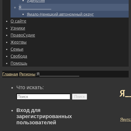
Удмуртия
Я_________________
Ямало-Ненецкий автономный округ
О сайте
Узники
ПравоСудие
Жертвы
Семьи
Свобода
Помощь
Главная
Регионы
Я_________________
Что искать:
Я_
Поиск
Вход для
зарегистрированных
Якутс
пользователей