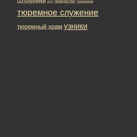
сотрудники
творчество
суд
терроризм
тюремное служение
узники
тюремный храм