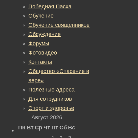
Победная Пасха
Обучение
Обучение священников
Обсуждение
Форумы
Фотовидео
Контакты
Общество «Спасение в
вере»
Полезные адреса
Для сотрудников
Спорт и здоровье
Август 2026
Пн
Вт
Ср
Чт
Пт
Сб
Вс
1
2
3