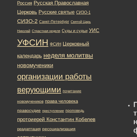
Русская Православная
Россия
Церковь
Русские святые
СИЗО-1
СИЗО-2
Санкт-Петербург
Святой Царь
УИС
Суды и судьи
Николай
Страстная неделя
УФСИН
Церковный
ФСИН
неделя молитвы
календарь
новомученики
организации работы
верующими
почитание
права человека
новомучеников
правосудие
проповедь
преступление
протоиерей Константин Кобелев
ресоциализация
реадаптация