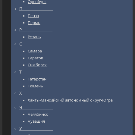
Оренбург
П_________________
Пенза
Пермь
Р_________________
Рязань
С_________________
Самара
Саратов
Симбирск
Т_________________
Татарстан
Тюмень
Х_________________
Ханты-Мансийский автономный округ-Югра
Ч_________________
Челябинск
Чувашия
У_________________