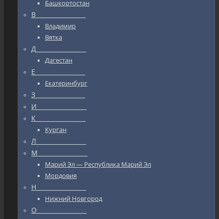
Башкортостан
В_________________
Владимир
Вятка
Д_________________
Дагестан
Е_________________
Екатеринбург
З_________________
И_________________
К_________________
Курган
Л_________________
М_________________
Марий Эл — Республика Марий Эл
Мордовия
Н_________________
Нижний Новгород
О_________________