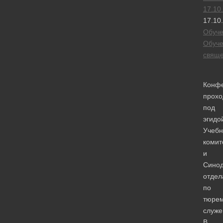
17.10
17.10
Обуч
Обуч
свяще
Конф
прохо
под
эгидо
Учебн
комит
и
Синод
отдел
по
тюре
служе
В