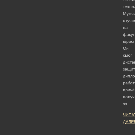
техно
Мужч
отучи
на
факул
юрисп
Он
смог
диста
защит
дипл
работ
прич
получ
за…
ЧИТА
ДАЛЕ