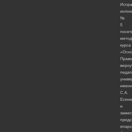
Испра
коло
№
5
посет
метод
курса
«Осн
Право
вероу
педаг
униве
имен
С.А.
Есени
и
замес
предс
епарх