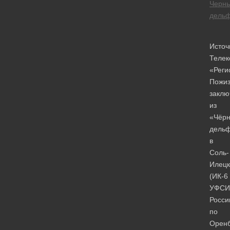
Черн
дель
Источ
Телек
«Реги
Пожи
заклю
из
«Чёрн
дель
в
Соль-
Илецк
(ИК-6
УФСИ
Росси
по
Оренб