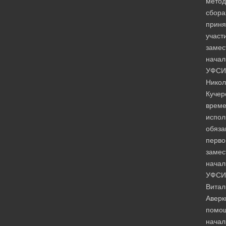
метод
сбора
приня
участ
замес
начал
УФСИ
Никол
Кучер
врем
испо
обяза
перво
замес
начал
УФСИ
Витал
Аверк
помо
начал