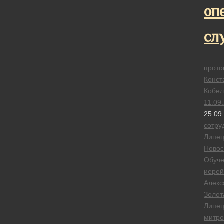
оп
сл
прото
Конст
Кобел
11.09
25.09
сотру
Липец
Новос
Обуч
иерей
Алекс
Золот
Липец
митро