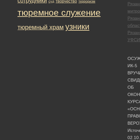
сотрудники
творчество
суд
терроризм
Рязан
тюремное служение
митро
Рязан
узники
облас
тюремный храм
Рязан
УФСИ
ОСУ
ИК-5
ВРУЧ
СВИД
ОБ
ОКОН
КУРС
«ОС
ПРАВ
ВЕРО
Источ
02.10