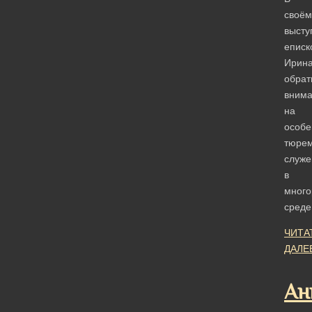
своём
высту
еписк
Ирин
обрат
вним
на
особе
тюрем
служе
в
много
среде
ЧИТА
ДАЛЕ
Ан