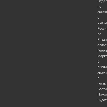
Отде
по
связя
с
УФСИ
Росси
по
Рязан
облас
Георг
Марко
В
библи
храм
в
честь
Святи
Никол
Чудо