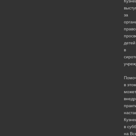
Кузне
высту
за
орган
право
прос
детей
в
сирот
учреж
Помо
в это
може
внедр
практ
наста
Кузне
в суб
на Вс