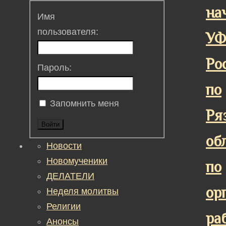
на
Имя
пользователя:
У
Ро
Пароль:
по
Запомнить меня
Ря
Войти
об
Новости
Новомученики
по
ДЕЛАТЕЛИ
ор
Неделя молитвы
Религии
ра
Анонсы