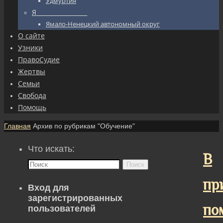
Удмуртия
Я_________________
Ямало-Ненецкий автономный округ
О сайте
Узники
ПравоСудие
Жертвы
Семьи
Свобода
Помощь
Главная
Архив по рубрикам "Обучение"
Что искать:
В
Поиск
пр
Вход для
зарегистрированных
по
пользователей