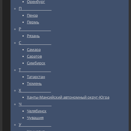
Оренбург
П_________________
Пенза
Пермь
Р_________________
Рязань
С_________________
Самара
Саратов
Симбирск
Т_________________
Татарстан
Тюмень
Х_________________
Ханты-Мансийский автономный округ-Югра
Ч_________________
Челябинск
Чувашия
У_________________