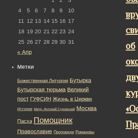
4
5
6
7
8
9
10
вр
11
12
13
14
15
16
17
св
18
19
20
21
22
23
24
25
26
27
28
29
30
31
об
« Апр
ок
Метки
дв
Бутырка
Божественная Литургия
Бутырская тюрьма
Великий
ку
пост
ГУФСИН
Жизнь в Церкви
«О
Москва
История
Митр. Антоний Сурожский
Помощник
Пасха
Пр
Православие
Романовы
Проповеди