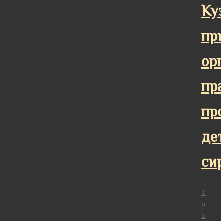
Ку
пр
ор
пр
пр
де
си
☦
р
Б