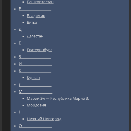
Башкортостан
В_________________
Владимир
Вятка
Д_________________
Дагестан
Е_________________
Екатеринбург
З_________________
И_________________
К_________________
Курган
Л_________________
М_________________
Марий Эл — Республика Марий Эл
Мордовия
Н_________________
Нижний Новгород
О_________________