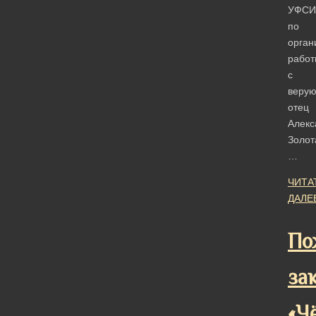
УФСИ
по
орган
работ
с
веру
отец
Алекс
Золот
…
ЧИТА
ДАЛЕ
По
за
«Ч