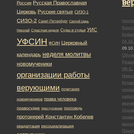
ве
Русская Православная
Россия
Церковь
Русские святые
СИЗО-1
СИЗО-2
прото
Санкт-Петербург
Святой Царь
Конст
УИС
Суды и судьи
Николай
Страстная неделя
Кобел
УФСИН
04.10
Церковный
ФСИН
09.10
неделя молитвы
календарь
Обуч
Рязан
новомученики
ИК-5
,
организации работы
Никол
Кутак
верующими
почитание
орган
работ
права человека
новомучеников
веру
правосудие
проповедь
преступление
Осно
протоиерей Константин Кобелев
право
вероу
ресоциализация
реадаптация
Помо