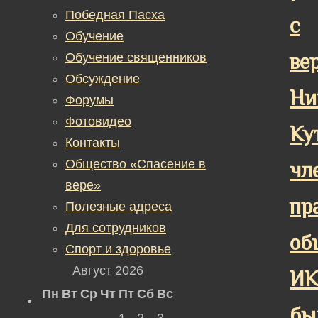
Победная Пасха
с
Обучение
ве
Обучение священников
Обсуждение
Ни
Форумы
Фотовидео
Ку
Контакты
Общество «Спасение в
чл
вере»
пр
Полезные адреса
Для сотрудников
об
Спорт и здоровье
Август 2026
ИК
Пн
Вт
Ср
Чт
Пт
Сб
Вс
бы
1
2
3