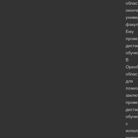
облас
оконч
униве
факул
Ему
прове
диста
обуче
В
Оренб
облас
для
пожиз
заклю
прове
диста
обуче
с
испол
телек