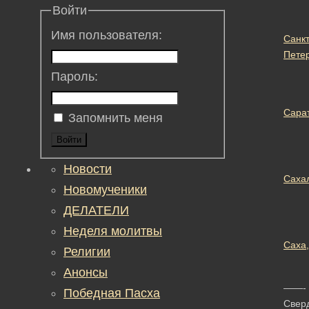
Войти
Имя пользователя:
Санкт
Пете
Пароль:
Сара
Запомнить меня
Войти
Новости
Саха
Новомученики
ДЕЛАТЕЛИ
Неделя молитвы
Саха,
Религии
Анонсы
——-
Победная Пасха
Свер