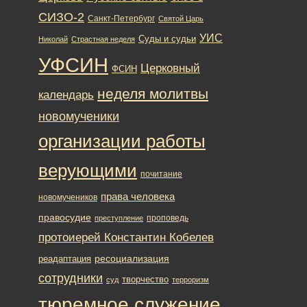
СИЗО-2
Санкт-Петербург
Святой Царь
УИС
Суды и судьи
Николай
Страстная неделя
УФСИН
Церковный
ФСИН
неделя молитвы
календарь
новомученики
организации работы
верующими
почитание
права человека
новомучеников
правосудие
проповедь
преступление
протоиерей Константин Кобелев
ресоциализация
реадаптация
сотрудники
творчество
суд
терроризм
тюремное служение