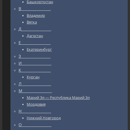
Башкортостан
В_________________
Владимир
Вятка
Д_________________
Дагестан
Е_________________
Екатеринбург
З_________________
И_________________
К_________________
Курган
Л_________________
М_________________
Марий Эл — Республика Марий Эл
Мордовия
Н_________________
Нижний Новгород
О_________________