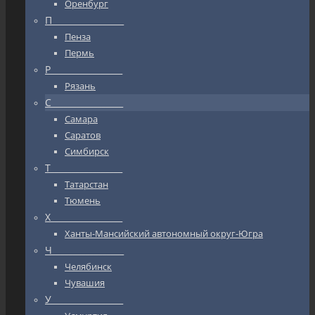
Оренбург
П_________________
Пенза
Пермь
Р_________________
Рязань
С_________________
Самара
Саратов
Симбирск
Т_________________
Татарстан
Тюмень
Х_________________
Ханты-Мансийский автономный округ-Югра
Ч_________________
Челябинск
Чувашия
У_________________