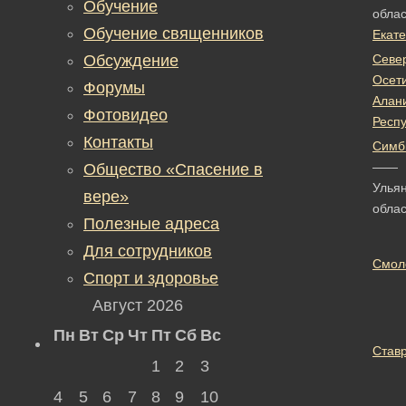
Обучение
облас
Обучение священников
Екат
Обсуждение
Севе
Осет
Форумы
Алан
Фотовидео
Респ
Контакты
Симб
——
Общество «Спасение в
Улья
вере»
облас
Полезные адреса
Для сотрудников
Смол
Спорт и здоровье
Август 2026
Пн
Вт
Ср
Чт
Пт
Сб
Вс
Став
1
2
3
4
5
6
7
8
9
10