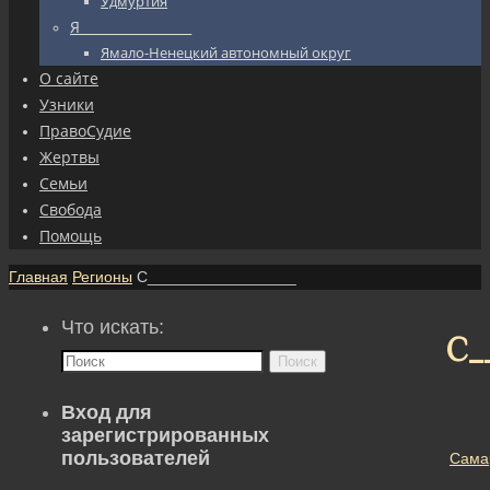
Удмуртия
Я_________________
Ямало-Ненецкий автономный округ
О сайте
Узники
ПравоСудие
Жертвы
Семьи
Свобода
Помощь
Главная
Регионы
С_________________
Что искать:
С_
Поиск
Вход для
зарегистрированных
пользователей
Сама