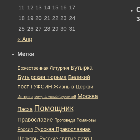
11
12
13
14
15
16
17
18
19
20
21
22
23
24
25
26
27
28
29
30
31
« Апр
Метки
Бутырка
Божественная Литургия
Бутырская тюрьма
Великий
пост
ГУФСИН
Жизнь в Церкви
Москва
История
Митр. Антоний Сурожский
Помощник
Пасха
Православие
Романовы
Проповеди
Русская Православная
Россия
Церковь
Русские святые
СИЗО-1