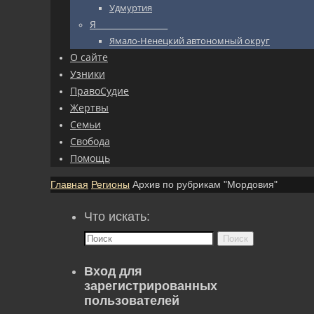
Удмуртия
Я_________________
Ямало-Ненецкий автономный округ
О сайте
Узники
ПравоСудие
Жертвы
Семьи
Свобода
Помощь
Главная
Регионы
Архив по рубрикам "Мордовия"
Что искать:
Поиск
Вход для
зарегистрированных
пользователей