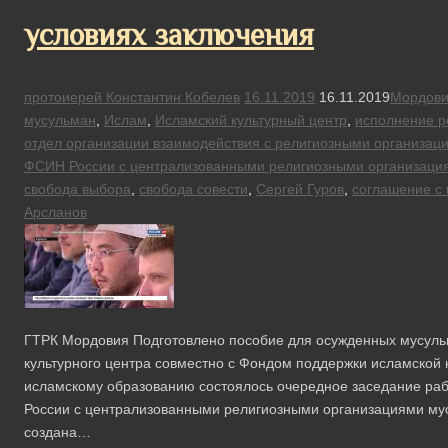
условиях заключения
протоиерей Константин Кобелев
16.11.2019
16.11.2019
Мордов
мусульман
,
Ислам
,
Исламский культурный центр
,
исполнение р
отдел организации взаимодействия с религиозными организац
ФСИН России с централизованными религиозными организаци
свобода выбора
,
свобода совести
,
Сергей Гуров
,
соглашение с
Арсланов
ГТРК Мордовия Подготовлено пособие для осужденных мусульм
культурного центра совместно с Фондом поддержки исламской к
исламскому образованию состоялось очередное заседание ра
России с централизованными религиозными организациями мус
создана…