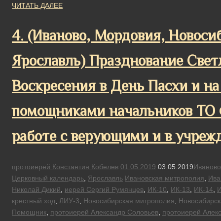
ЧИТАТЬ ДАЛЕЕ
4. (Иваново, Мордовия, Новосиб
Ярославль) Празднование Свет
Воскресения в День Пасхи и н
помощниками начальников ТО
работе с верующими и в учре
протоиерей Константин Кобелев
01.05.2019
03.05.2019
Иваново
Церковный календарь
,
Ярославль
Ивановская митрополия
,
Ива
Николай Дикий
,
иерей Сергий Румянцев
,
ИК-10
,
ИК-13
,
ИК-14
,
И
крестный ход
,
ЛИУ-3
,
Новосибирская митрополия
,
Новосибирск
Помощник
,
протоиерей Александр Соловьев
,
протоиерей Алек