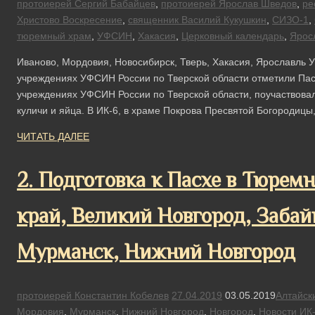
протоиерей Сергий Бабайцев
,
протоиерей Ярослав Шведов
,
ре
Христово Воскресение
,
священник Василий Кукушкин
,
СИЗО-1
,
тюремный храм
,
УФСИН
,
Хакасия
,
Церковный календарь
,
Ярос
Иваново, Мордовия, Новосибирск, Тверь, Хакасия, Ярославль 
учреждениях УФСИН России по Тверской области отметили Па
учреждениях УФСИН России по Тверской области, поучаствова
куличи и яйца. В ИК-6, в храме Покрова Пресвятой Богородиц
ЧИТАТЬ ДАЛЕЕ
2. Подготовка к Пасхе в Тюрем
край, Великий Новгород, Забай
Мурманск, Нижний Новгород
протоиерей Константин Кобелев
27.04.2019
03.05.2019
Алтайск
Мордовия
,
Мурманск
,
Нижний Новгород
,
Новгород
,
Новости
ИК