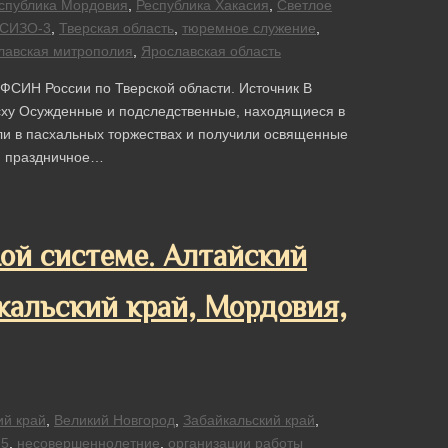
спублика Мордовия
,
Республика Хакасия
,
Светлое
СИЗО-3
,
Тверская область
,
тюремное служение
,
лавская митрополия
,
Ярославская область
УФСИН России по Тверской области. Источник В
сху Осужденные и подследственные, находящиеся в
ли в пасхальных торжествах и получили освященные
ы, праздничное…
ной системе. Алтайский
кальский край, Мордовия,
ий край
,
Великий Новгород
,
Забайкальский край
,
-5
,
несовершеннолетние
,
организации работы