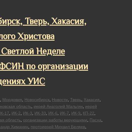
ирск, Тверь, Хакасия,
лого Христова
а Светлой Неделе
 ФСИН по организации
ждениях УИС
,
Мордовия
,
Новосибирск
,
Новости
,
Тверь
,
Хакасия
,
новская область
,
иерей Анатолий Мальгин
,
иерей
К-17
,
ИК-2
,
ИК-3
,
ИК-33
,
ИК-6
,
ИК-7
,
ИК-9
,
КП-22
,
ая область
,
организации работы верующими
,
Пасха
,
сандр Химанин
,
протоиерей Михаил Беляев
,