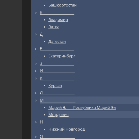
Башкортостан
В_________________
Владимир
Вятка
Д_________________
Дагестан
Е_________________
Екатеринбург
З_________________
И_________________
К_________________
Курган
Л_________________
М_________________
Марий Эл — Республика Марий Эл
Мордовия
Н_________________
Нижний Новгород
О_________________