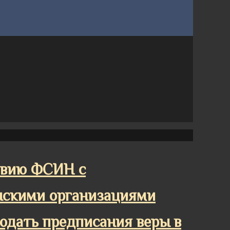
ствию ФСИН с
нскими организациями
людать предписания веры в