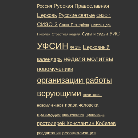
Русская Православная
Россия
Церковь
Русские святые
СИЗО-1
СИЗО-2
Санкт-Петербург
Святой Царь
УИС
Суды и судьи
Николай
Страстная неделя
УФСИН
Церковный
ФСИН
неделя молитвы
календарь
новомученики
организации работы
верующими
почитание
права человека
новомучеников
правосудие
проповедь
преступление
протоиерей Константин Кобелев
ресоциализация
реадаптация