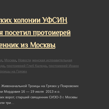
ких колонии УФСИН
я посетил протоиерей
енник из Москвы
ия
,
Москва
,
Новости
женская исправительная
еда
,
протоиерей Глеб Каледа
,
протоиерей Иоанн
роицы на Грязех
а Живоначальной Троицы на Грязех у Покровских
ки Мордовия 16 — 19 июля 2013 и.о.
их ворот, старший священник СИЗО-3 г. Москвы
тили три…