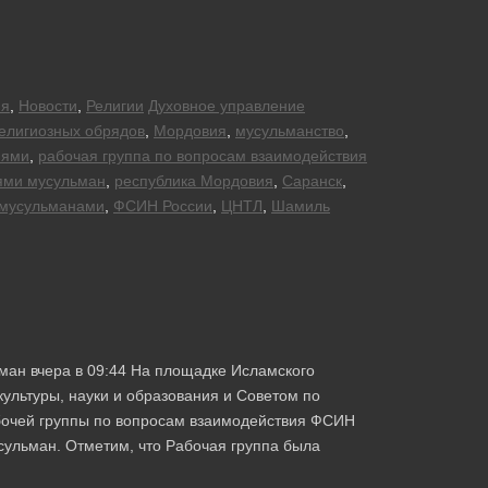
ия
,
Новости
,
Религии
Духовное управление
елигиозных обрядов
,
Мордовия
,
мусульманство
,
иями
,
рабочая группа по вопросам взаимодействия
ями мусульман
,
республика Мордовия
,
Саранск
,
 мусульманами
,
ФСИН России
,
ЦНТЛ
,
Шамиль
ан вчера в 09:44 На площадке Исламского
ультуры, науки и образования и Советом по
бочей группы по вопросам взаимодействия ФСИН
ульман. Отметим, что Рабочая группа была