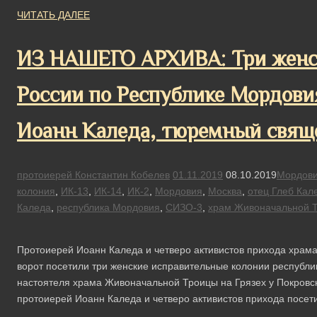
ЧИТАТЬ ДАЛЕЕ
ИЗ НАШЕГО АРХИВА: Три женс
России по Республике Мордови
Иоанн Каледа, тюремный свящ
протоиерей Константин Кобелев
01.11.2019
08.10.2019
Мордов
колония
,
ИК-13
,
ИК-14
,
ИК-2
,
Мордовия
,
Москва
,
отец Глеб Кал
Каледа
,
республика Мордовия
,
СИЗО-3
,
храм Живоначальной Т
Протоиерей Иоанн Каледа и четверо активистов прихода храм
ворот посетили три женские исправительные колонии республи
настоятеля храма Живоначальной Троицы на Грязех у Покровск
протоиерей Иоанн Каледа и четверо активистов прихода посе