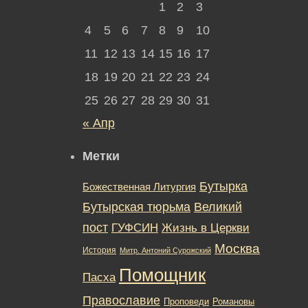
1
2
3
4
5
6
7
8
9
10
11
12
13
14
15
16
17
18
19
20
21
22
23
24
25
26
27
28
29
30
31
« Апр
Метки
Бутырка
Божественная Литургия
Бутырская тюрьма
Великий
пост
ГУФСИН
Жизнь в Церкви
Москва
История
Митр. Антоний Сурожский
Помощник
Пасха
Православие
Романовы
Проповеди