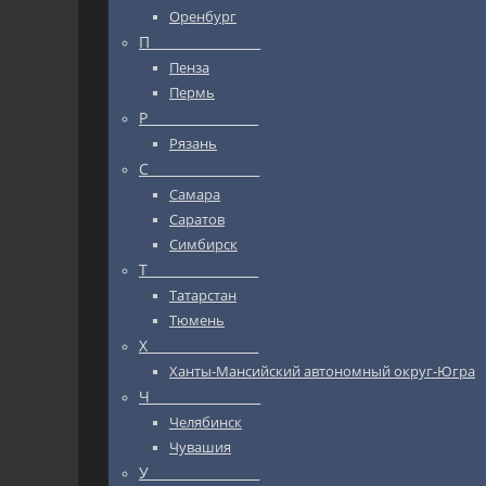
Оренбург
П_________________
Пенза
Пермь
Р_________________
Рязань
С_________________
Самара
Саратов
Симбирск
Т_________________
Татарстан
Тюмень
Х_________________
Ханты-Мансийский автономный округ-Югра
Ч_________________
Челябинск
Чувашия
У_________________