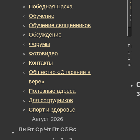
тюре
Победная Пасха
рома
Автор
Обучение
in:
Об
Обучение священников
Обсуждение
Форумы
Просм
1 темы
Фотовидео
1 по 1 
Контакты
всего)
Общество «Спасение в
вере»
Полезные адреса
Для сотрудников
Спорт и здоровье
Август 2026
Пн
Вт
Ср
Чт
Пт
Сб
Вс
1
2
3