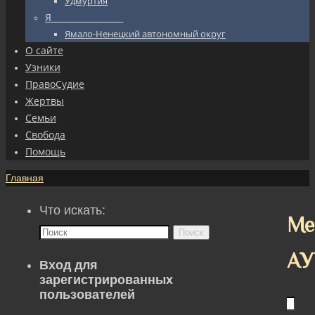
Удмуртия
Я_________________
Ямало-Ненецкий автономный округ
О сайте
Узники
ПравоСудие
Жертвы
Семьи
Свобода
Помощь
Главная
Что искать:
Ме
Поиск
АУ
Вход для
зарегистрированных
пользователей