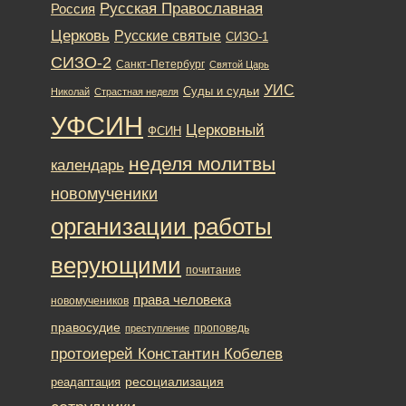
Русская Православная
Россия
Церковь
Русские святые
СИЗО-1
СИЗО-2
Санкт-Петербург
Святой Царь
УИС
Суды и судьи
Николай
Страстная неделя
УФСИН
Церковный
ФСИН
неделя молитвы
календарь
новомученики
организации работы
верующими
почитание
права человека
новомучеников
правосудие
проповедь
преступление
протоиерей Константин Кобелев
ресоциализация
реадаптация