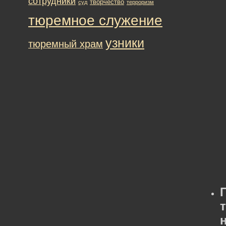
сотрудники
творчество
суд
терроризм
тюремное служение
узники
тюремный храм