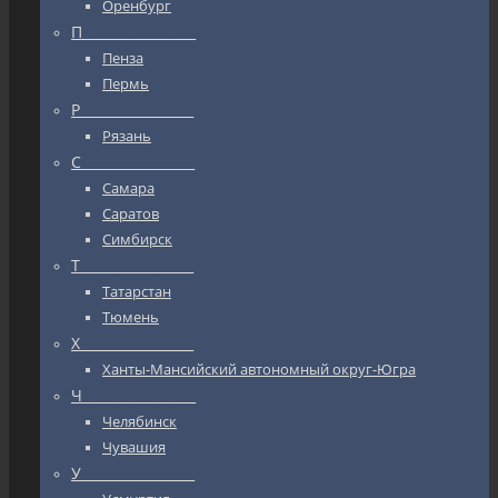
Оренбург
П_________________
Пенза
Пермь
Р_________________
Рязань
С_________________
Самара
Саратов
Симбирск
Т_________________
Татарстан
Тюмень
Х_________________
Ханты-Мансийский автономный округ-Югра
Ч_________________
Челябинск
Чувашия
У_________________