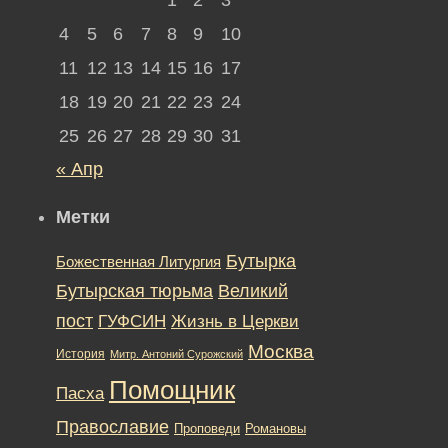
4
5
6
7
8
9
10
11
12
13
14
15
16
17
18
19
20
21
22
23
24
25
26
27
28
29
30
31
« Апр
Метки
Бутырка
Божественная Литургия
Бутырская тюрьма
Великий
пост
ГУФСИН
Жизнь в Церкви
Москва
История
Митр. Антоний Сурожский
Помощник
Пасха
Православие
Романовы
Проповеди