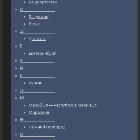
Башкортостан
В_________________
Владимир
Вятка
Д_________________
Дагестан
Е_________________
Екатеринбург
З_________________
И_________________
К_________________
Курган
Л_________________
М_________________
Марий Эл — Республика Марий Эл
Мордовия
Н_________________
Нижний Новгород
О_________________