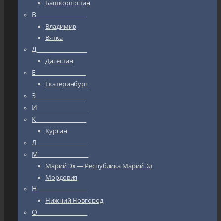
Башкортостан
В_________________
Владимир
Вятка
Д_________________
Дагестан
Е_________________
Екатеринбург
З_________________
И_________________
К_________________
Курган
Л_________________
М_________________
Марий Эл — Республика Марий Эл
Мордовия
Н_________________
Нижний Новгород
О_________________