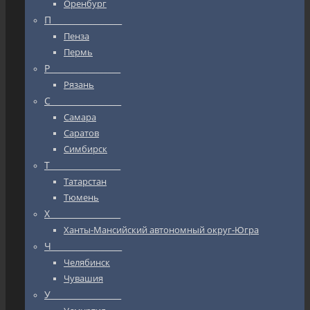
Оренбург
П_________________
Пенза
Пермь
Р_________________
Рязань
С_________________
Самара
Саратов
Симбирск
Т_________________
Татарстан
Тюмень
Х_________________
Ханты-Мансийский автономный округ-Югра
Ч_________________
Челябинск
Чувашия
У_________________