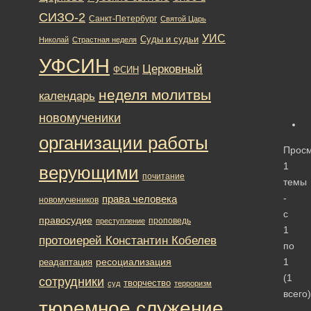
СИЗО-2
Санкт-Петербург
Святой Царь
УИС
Суды и судьи
Николай
Страстная неделя
УФСИН
Церковный
ФСИН
неделя молитвы
календарь
новомученики
организации работы
Прос
1
верующими
почитание
темы
-
права человека
новомучеников
с
правосудие
проповедь
преступление
1
протоиерей Константин Кобелев
по
ресоциализация
1
реадаптация
(1
сотрудники
творчество
суд
терроризм
всего)
тюремное служение