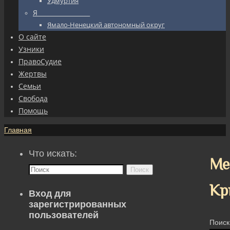
Удмуртия
Я_________________
Ямало-Ненецкий автономный округ
О сайте
Узники
ПравоСудие
Жертвы
Семьи
Свобода
Помощь
Главная
Что искать:
Ме
Поиск
Кр
Вход для
зарегистрированных
пользователей
Поиск