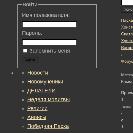
Войти
Имя пользователя:
Пасха
Христ
Пароль:
Светл
Христ
Воскр
Запомнить меня
›
Войти
Фору
›
Новости
Метка
Новомученики
Крым
ДЕЛАТЕЛИ
Прос
Неделя молитвы
1
темы
Религии
-
Анонсы
с
Победная Пасха
1