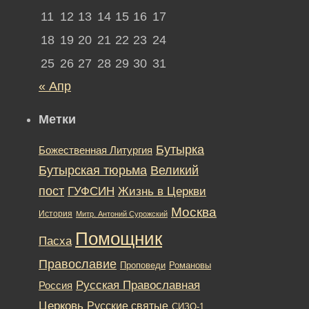
11
12
13
14
15
16
17
18
19
20
21
22
23
24
25
26
27
28
29
30
31
« Апр
Метки
Бутырка
Божественная Литургия
Бутырская тюрьма
Великий
пост
ГУФСИН
Жизнь в Церкви
Москва
История
Митр. Антоний Сурожский
Помощник
Пасха
Православие
Романовы
Проповеди
Русская Православная
Россия
Церковь
Русские святые
СИЗО-1