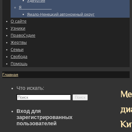
Удмуртия
Я_________________
Ямало-Ненецкий автономный округ
О сайте
Узники
ПравоСудие
Жертвы
Семьи
Свобода
Помощь
Главная
Что искать:
Ме
Поиск
ди
Вход для
зарегистрированных
Ки
пользователей