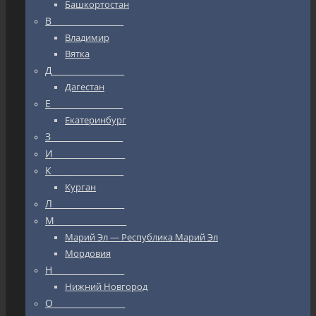
Башкортостан
В_________________
Владимир
Вятка
Д_________________
Дагестан
Е_________________
Екатеринбург
З_________________
И_________________
К_________________
Курган
Л_________________
М_________________
Марий Эл — Республика Марий Эл
Мордовия
Н_________________
Нижний Новгород
О_________________