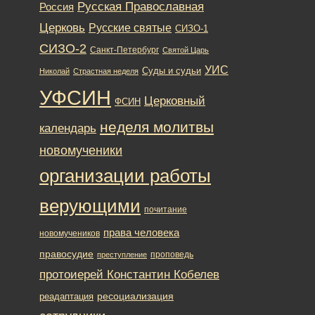
Русская Православная
Россия
Церковь
Русские святые
СИЗО-1
СИЗО-2
Санкт-Петербург
Святой Царь
УИС
Суды и судьи
Николай
Страстная неделя
УФСИН
Церковный
ФСИН
неделя молитвы
календарь
новомученики
организации работы
верующими
почитание
права человека
новомучеников
правосудие
проповедь
преступление
протоиерей Константин Кобелев
ресоциализация
реадаптация