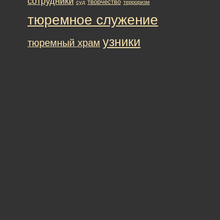
сотрудники
творчество
суд
терроризм
тюремное служение
узники
тюремный храм