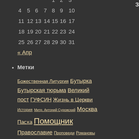
4
5
6
7
8
9
10
11
12
13
14
15
16
17
18
19
20
21
22
23
24
25
26
27
28
29
30
31
« Апр
Метки
Бутырка
Божественная Литургия
Бутырская тюрьма
Великий
пост
ГУФСИН
Жизнь в Церкви
Москва
История
Митр. Антоний Сурожский
Помощник
Пасха
Православие
Романовы
Проповеди