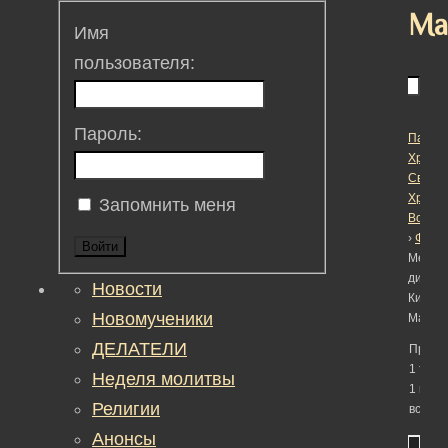
Ма
Имя
пользователя:
Пароль:
Пасха
Христо
Светл
Христ
Запомнить меня
Воскре
›
Фору
Войти
Метка:
диакон
Новости
Кирил
Новомученики
Марко
ДЕЛАТЕЛИ
Просм
1 темы
Неделя молитвы
1 по 1 
Религии
всего)
Анонсы