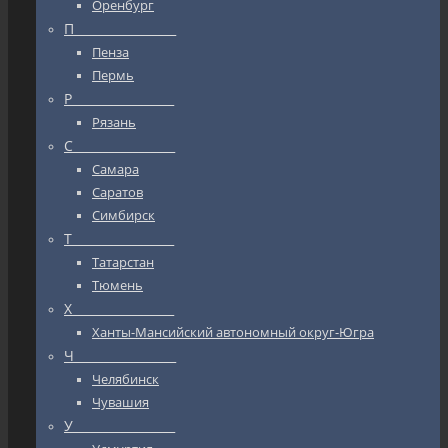
Оренбург
П_________________
Пенза
Пермь
Р_________________
Рязань
С_________________
Самара
Саратов
Симбирск
Т_________________
Татарстан
Тюмень
Х_________________
Ханты-Мансийский автономный округ-Югра
Ч_________________
Челябинск
Чувашия
У_________________