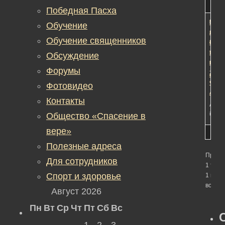
Тема
Учас
Сооб
Fres
Победная Пасха
Заче
4
5
9
Обучение
мы
лет,
Обучение священников
освя
8
тюрь
меся
Обсуждение
в
наза
Форумы
том
прото
числ
Фотовидео
АВТО
Контакты
Автор
in:
Об
Общество «Спасение в
вере»
Полезные адреса
Просм
Для сотрудников
1 темы
Спорт и здоровье
1 по 1 
всего)
Август 2026
Пн
Вт
Ср
Чт
Пт
Сб
Вс
1
2
3