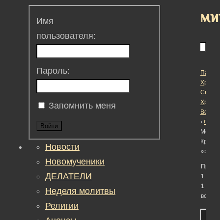
ми
Имя
пользователя:
Пароль:
Пасха
Христо
Светл
Христ
Запомнить меня
Воскре
›
Фору
Войти
Метка:
Крестн
Новости
ход ми
Новомученики
Просм
ДЕЛАТЕЛИ
1 темы
1 по 1 
Неделя молитвы
всего)
Религии
Тема
Учас
Сооб
Fres