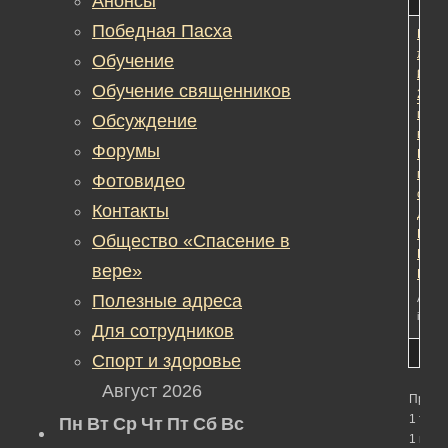
Анонсы
Победная Пасха
Расп
1
1
10
торж
лет
Обучение
24-
наза
Обучение священников
28
☦ р Б
июля
Обсуждение
в
Форумы
Киев
по
Фотовидео
случ
Контакты
Дня
Крещ
Общество «Спасение в
Киев
вере»
Руси
Полезные адреса
Автор
in:
Об
Для сотрудников
Спорт и здоровье
Август 2026
Просм
1 темы
Пн
Вт
Ср
Чт
Пт
Сб
Вс
1 по 1 