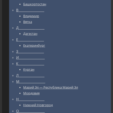
Башкортостан
В_________________
Владимир
Вятка
Д_________________
Дагестан
Е_________________
Екатеринбург
З_________________
И_________________
К_________________
Курган
Л_________________
М_________________
Марий Эл — Республика Марий Эл
Мордовия
Н_________________
Нижний Новгород
О_________________