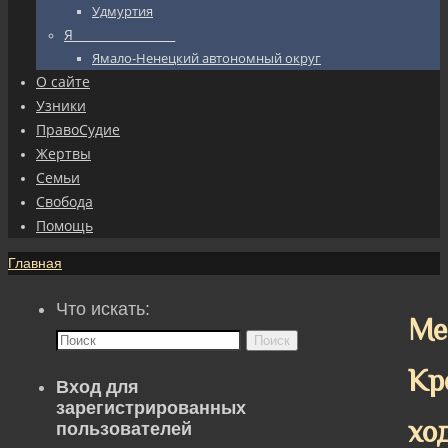
Удмуртия
Я_________________
Ямало-Ненецкий автономный округ
О сайте
Узники
ПравоСудие
Жертвы
Семьи
Свобода
Помощь
Главная
Что искать:
Ме
Поиск
Кр
Вход для
зарегистрированных
хо
пользователей