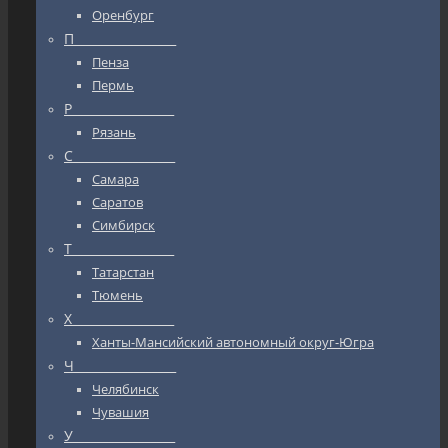
Оренбург
П_________________
Пенза
Пермь
Р_________________
Рязань
С_________________
Самара
Саратов
Симбирск
Т_________________
Татарстан
Тюмень
Х_________________
Ханты-Мансийский автономный округ-Югра
Ч_________________
Челябинск
Чувашия
У_________________