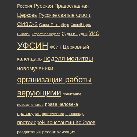
Русская Православная
Россия
Церковь
Русские святые
СИЗО-1
СИЗО-2
Санкт-Петербург
Святой Царь
УИС
Суды и судьи
Николай
Страстная неделя
УФСИН
Церковный
ФСИН
неделя молитвы
календарь
новомученики
организации работы
верующими
почитание
права человека
новомучеников
правосудие
проповедь
преступление
протоиерей Константин Кобелев
ресоциализация
реадаптация