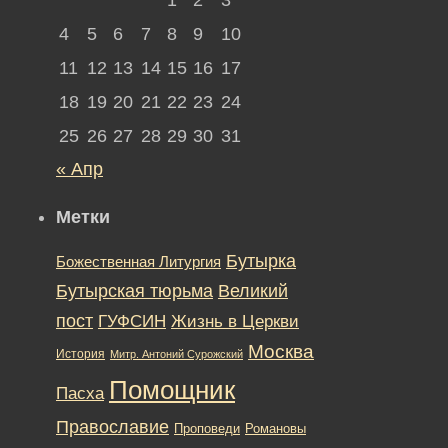
4
5
6
7
8
9
10
11
12
13
14
15
16
17
18
19
20
21
22
23
24
25
26
27
28
29
30
31
« Апр
Метки
Бутырка
Божественная Литургия
Бутырская тюрьма
Великий
пост
ГУФСИН
Жизнь в Церкви
Москва
История
Митр. Антоний Сурожский
Помощник
Пасха
Православие
Романовы
Проповеди