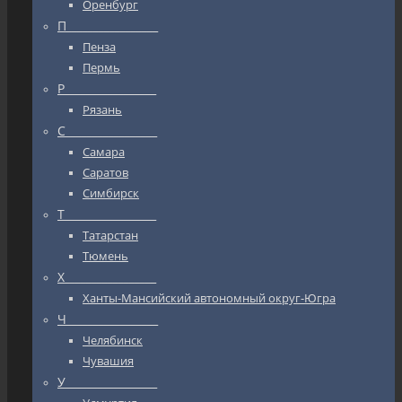
Оренбург
П_________________
Пенза
Пермь
Р_________________
Рязань
С_________________
Самара
Саратов
Симбирск
Т_________________
Татарстан
Тюмень
Х_________________
Ханты-Мансийский автономный округ-Югра
Ч_________________
Челябинск
Чувашия
У_________________