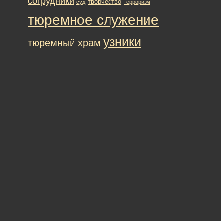
сотрудники
творчество
суд
терроризм
тюремное служение
узники
тюремный храм