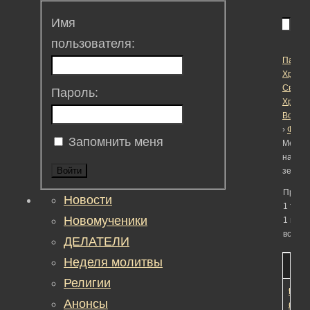
Имя
пользователя:
Пасха
Христо
Светл
Пароль:
Христ
Воскре
›
Фору
Запомнить меня
Метка:
наслед
Войти
земно
Просм
Новости
1 темы
Новомученики
1 по 1 
всего)
ДЕЛАТЕЛИ
Неделя молитвы
Тема
Учас
Сооб
Fres
Религии
Верх
1
1
9
Анонсы
Суд
лет,