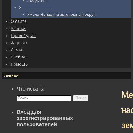
Удмуртия
Я_________________
Ямало-Ненецкий автономный округ
О сайте
Узники
ПравоСудие
Жертвы
Семьи
Свобода
Помощь
Главная
Что искать:
Ме
Поиск
на
Вход для
зарегистрированных
зе
пользователей