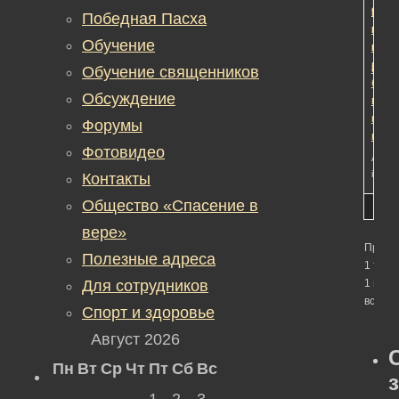
разъ
9
Победная Пасха
как
меся
Обучение
прин
наза
насл
Обучение священников
Редак
без
Обсуждение
визи
к
Форумы
нота
Фотовидео
Автор
in:
Об
Контакты
Общество «Спасение в
вере»
Просм
Полезные адреса
1 темы
Для сотрудников
1 по 1 
всего)
Спорт и здоровье
Август 2026
Пн
Вт
Ср
Чт
Пт
Сб
Вс
1
2
3