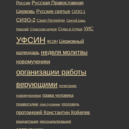
Русская Православная
Россия
Церковь
Русские святые
СИЗО-1
СИЗО-2
Санкт-Петербург
Святой Царь
УИС
Суды и судьи
Николай
Страстная неделя
УФСИН
Церковный
ФСИН
неделя молитвы
календарь
новомученики
организации работы
верующими
почитание
права человека
новомучеников
правосудие
проповедь
преступление
протоиерей Константин Кобелев
ресоциализация
реадаптация