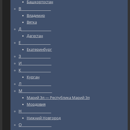
Башкортостан
В_________________
Владимир
Вятка
Д_________________
Дагестан
Е_________________
Екатеринбург
З_________________
И_________________
К_________________
Курган
Л_________________
М_________________
Марий Эл — Республика Марий Эл
Мордовия
Н_________________
Нижний Новгород
О_________________