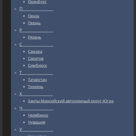
Оренбург
П_________________
Пенза
Пермь
Р_________________
Рязань
С_________________
Самара
Саратов
Симбирск
Т_________________
Татарстан
Тюмень
Х_________________
Ханты-Мансийский автономный округ-Югра
Ч_________________
Челябинск
Чувашия
У_________________