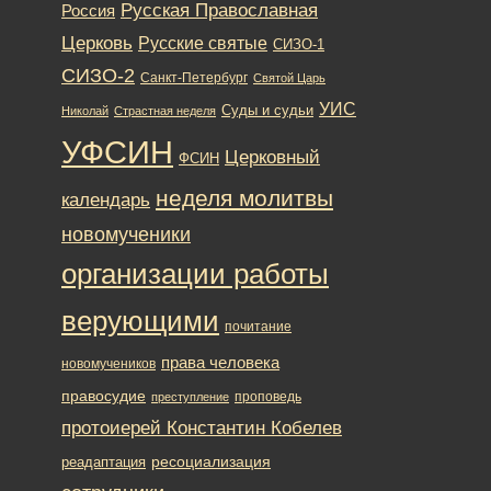
Русская Православная
Россия
Церковь
Русские святые
СИЗО-1
СИЗО-2
Санкт-Петербург
Святой Царь
УИС
Суды и судьи
Николай
Страстная неделя
УФСИН
Церковный
ФСИН
неделя молитвы
календарь
новомученики
организации работы
верующими
почитание
права человека
новомучеников
правосудие
проповедь
преступление
протоиерей Константин Кобелев
ресоциализация
реадаптация