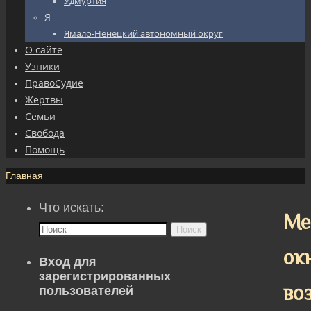
Удмуртия
Я_________________
Ямало-Ненецкий автономный округ
О сайте
Узники
ПравоСудие
Жертвы
Семьи
Свобода
Помощь
Главная
Что искать:
Ме
Поиск
ок
Вход для
зарегистрированных
во
пользователей