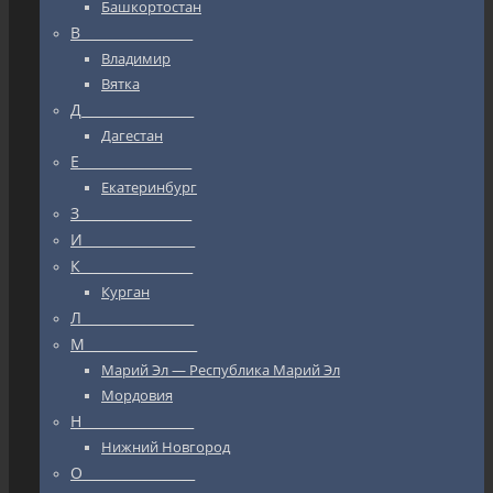
Башкортостан
В_________________
Владимир
Вятка
Д_________________
Дагестан
Е_________________
Екатеринбург
З_________________
И_________________
К_________________
Курган
Л_________________
М_________________
Марий Эл — Республика Марий Эл
Мордовия
Н_________________
Нижний Новгород
О_________________