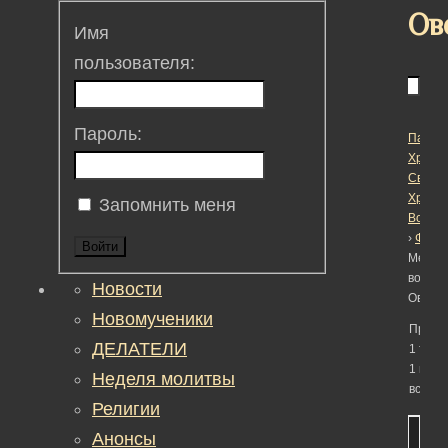
Ов
Имя
пользователя:
Пароль:
Пасха
Христо
Светл
Христ
Запомнить меня
Воскре
›
Фору
Войти
Метка:
возмо
Новости
Оверт
Новомученики
Просм
ДЕЛАТЕЛИ
1 темы
1 по 1 
Неделя молитвы
всего)
Религии
Тема
Учас
Сооб
Fres
Анонсы