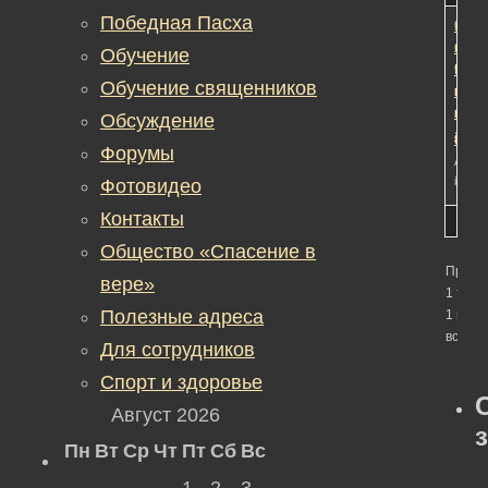
Победная Пасха
«Окн
1
1
9
Овер
лет,
Обучение
Как
9
Обучение священников
прот
меся
наме
наза
Обсуждение
амор
Редак
Форумы
Автор
in:
Об
Фотовидео
Контакты
Общество «Спасение в
Просм
вере»
1 темы
Полезные адреса
1 по 1 
всего)
Для сотрудников
Спорт и здоровье
Август 2026
Пн
Вт
Ср
Чт
Пт
Сб
Вс
1
2
3