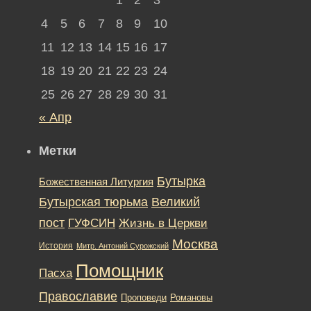
4
5
6
7
8
9
10
11
12
13
14
15
16
17
18
19
20
21
22
23
24
25
26
27
28
29
30
31
« Апр
Метки
Бутырка
Божественная Литургия
Бутырская тюрьма
Великий
пост
ГУФСИН
Жизнь в Церкви
Москва
История
Митр. Антоний Сурожский
Помощник
Пасха
Православие
Романовы
Проповеди