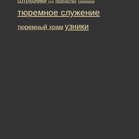
сотрудники
творчество
суд
терроризм
тюремное служение
узники
тюремный храм