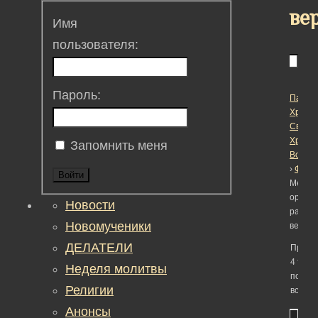
ве
Имя
пользователя:
Пароль:
Пасха
Христо
Светл
Христ
Запомнить меня
Воскре
›
Фору
Войти
Метка:
органи
Новости
работ
Новомученики
верую
ДЕЛАТЕЛИ
Просм
4 тем -
Неделя молитвы
по 4 (4
Религии
всего)
Анонсы