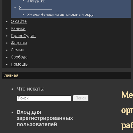
Удмуртия
Я_________________
Ямало-Ненецкий автономный округ
О сайте
Узники
ПравоСудие
Жертвы
Семьи
Свобода
Помощь
Главная
Что искать:
Ме
Поиск
ор
Вход для
зарегистрированных
ра
пользователей