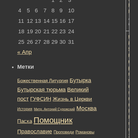
Конс
4
5
6
7
8
9
10
Кобе
Автор
11
12
13
14
15
16
17
in:
Об
18
19
20
21
22
23
24
Помо
1
1
9
25
26
27
28
29
30
31
Нача
лет,
УФС
9
« Апр
РФ
меся
по
наза
Метки
г.Мос
Редак
по
Бутырка
орга
Божественная Литургия
рабо
Бутырская тюрьма
Великий
с
пост
ГУФСИН
Жизнь в Церкви
веру
прот
Москва
История
Митр. Антоний Сурожский
Конс
Кобе
Помощник
Пасха
об
особ
Православие
Романовы
Проповеди
тюре