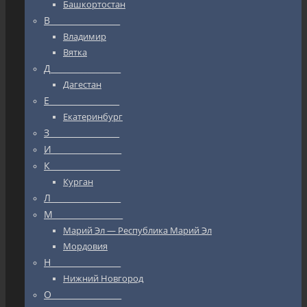
Башкортостан
В_________________
Владимир
Вятка
Д_________________
Дагестан
Е_________________
Екатеринбург
З_________________
И_________________
К_________________
Курган
Л_________________
М_________________
Марий Эл — Республика Марий Эл
Мордовия
Н_________________
Нижний Новгород
О_________________