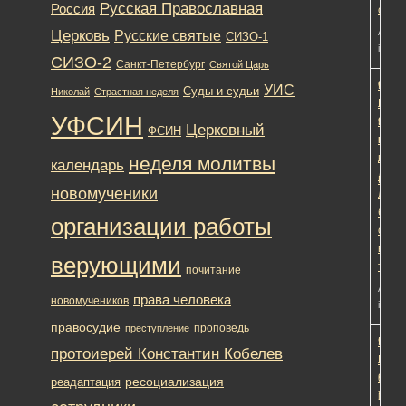
Русская Православная
Россия
служ
Церковь
Автор
Русские святые
СИЗО-1
in:
Об
СИЗО-2
Санкт-Петербург
Святой Царь
Слов
1
1
9
УИС
Суды и судьи
Николай
Страстная неделя
Божь
лет,
УФСИН
и
9
Церковный
ФСИН
казе
меся
дом:
наза
неделя молитвы
календарь
легко
Редак
новомученики
ли
быть
организации работы
свящ
в
верующими
тюрь
почитание
Автор
права человека
новомучеников
in:
Об
правосудие
проповедь
преступление
Помо
1
1
9
протоиерей Константин Кобелев
Нача
лет,
стол
9
ресоциализация
реадаптация
УФС
меся