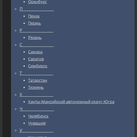
Оренбург
П_________________
Пенза
Пермь
Р_________________
Рязань
С_________________
Самара
Саратов
Симбирск
Т_________________
Татарстан
Тюмень
Х_________________
Ханты-Мансийский автономный округ-Югра
Ч_________________
Челябинск
Чувашия
У_________________