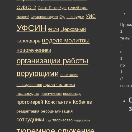
СИЗО-2
Санкт-Петербург
Святой Царь
УИС
Суды и судьи
Николай
Страстная неделя
Прос
УФСИН
Церковный
ФСИН
1
темы
неделя молитвы
календарь
-
новомученики
с
1
организации работы
по
верующими
1
почитание
(1
права человека
новомучеников
всего)
правосудие
проповедь
преступление
протоиерей Константин Кобелев
ресоциализация
реадаптация
сотрудники
творчество
суд
терроризм
тюремное служение