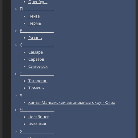
Оренбург
П_________________
Пенза
Пермь
Р_________________
Рязань
С_________________
Самара
Саратов
Симбирск
Т_________________
Татарстан
Тюмень
Х_________________
Ханты-Мансийский автономный округ-Югра
Ч_________________
Челябинск
Чувашия
У_________________