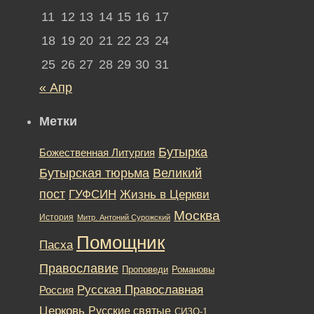
11
12
13
14
15
16
17
18
19
20
21
22
23
24
25
26
27
28
29
30
31
« Апр
Метки
Бутырка
Божественная Литургия
Бутырская тюрьма
Великий
пост
ГУФСИН
Жизнь в Церкви
Москва
История
Митр. Антоний Сурожский
Помощник
Пасха
Православие
Романовы
Проповеди
Русская Православная
Россия
Церковь
Русские святые
СИЗО-1