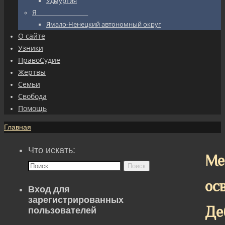
Удмуртия
Я_________________
Ямало-Ненецкий автономный округ
О сайте
Узники
ПравоСудие
Жертвы
Семьи
Свобода
Помощь
Главная
Что искать:
Ме
Поиск
ос
Вход для
зарегистрированных
Де
пользователей