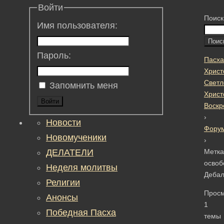
Войти
Поиск
Имя пользователя:
Пароль:
Пасха
Христ
Светл
Запомнить меня
Христ
Войти
Воскр
›
Новости
Фору
Новомученики
›
ДЕЛАТЕЛИ
Метка
освоб
Неделя молитвы
Дебал
Религии
Прос
Анонсы
1
Победная Пасха
темы