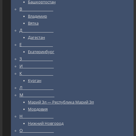
Башкортостан
В_________________
Владимир
Вятка
Д_________________
Дагестан
Е_________________
Екатеринбург
З_________________
И_________________
К_________________
Курган
Л_________________
М_________________
Марий Эл — Республика Марий Эл
Мордовия
Н_________________
Нижний Новгород
О_________________