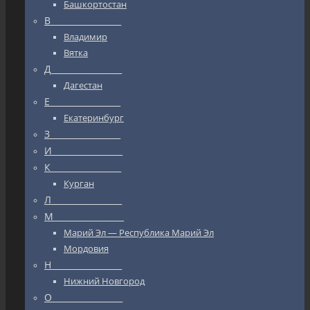
Башкортостан
В_________________
Владимир
Вятка
Д_________________
Дагестан
Е_________________
Екатеринбург
З_________________
И_________________
К_________________
Курган
Л_________________
М_________________
Марий Эл — Республика Марий Эл
Мордовия
Н_________________
Нижний Новгород
О_________________