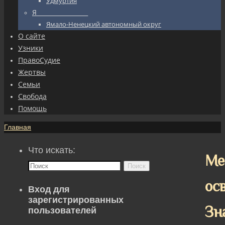
Удмуртия
Я_________________
Ямало-Ненецкий автономный округ
О сайте
Узники
ПравоСудие
Жертвы
Семьи
Свобода
Помощь
Главная
Что искать:
Ме
Поиск
ос
Вход для
зарегистрированных
Зн
пользователей