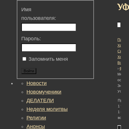
У
Имя
пользователя:
Пароль:
Пасха
Христо
Светл
Христ
Запомнить меня
Воскре
›
Фору
Войти
Метка:
освящ
Новости
Знаме
Новомученики
УФСИ
ДЕЛАТЕЛИ
Просм
1 темы
Неделя молитвы
1 по 1 
Религии
всего)
Анонсы