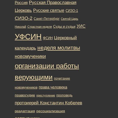
Русская Православная
Россия
Церковь
Русские святые
СИЗО-1
СИЗО-2
Санкт-Петербург
Святой Царь
УИС
Суды и судьи
Николай
Страстная неделя
УФСИН
Церковный
ФСИН
неделя молитвы
календарь
новомученики
организации работы
верующими
почитание
права человека
новомучеников
правосудие
проповедь
преступление
протоиерей Константин Кобелев
ресоциализация
реадаптация