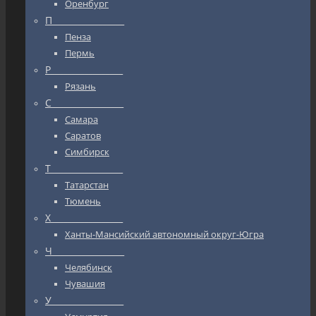
Оренбург
П_________________
Пенза
Пермь
Р_________________
Рязань
С_________________
Самара
Саратов
Симбирск
Т_________________
Татарстан
Тюмень
Х_________________
Ханты-Мансийский автономный округ-Югра
Ч_________________
Челябинск
Чувашия
У_________________