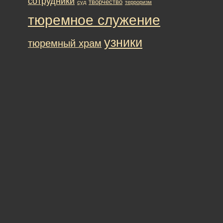
сотрудники
творчество
суд
терроризм
тюремное служение
узники
тюремный храм