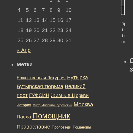
4
5
6
7
8
9
10
11
12
13
14
15
16
17
Просм
18
19
20
21
22
23
24
1 темы
1 по 1 
25
26
27
28
29
30
31
всего)
« Апр
Метки
Бутырка
Божественная Литургия
Бутырская тюрьма
Великий
пост
ГУФСИН
Жизнь в Церкви
Москва
История
Митр. Антоний Сурожский
Помощник
Пасха
Православие
Романовы
Проповеди