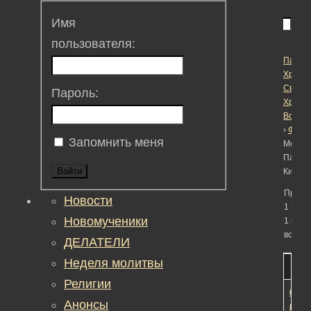
Имя
пользователя:
Пасха
Христо
Светл
Пароль:
Христ
Воскре
›
Фору
Запомнить меня
Метка:
Патри
Войти
Кирил
Просм
Новости
1 темы
Новомученики
1 по 1 
всего)
ДЕЛАТЕЛИ
Неделя молитвы
Тема
Учас
Сооб
Fres
Религии
О
4
14
10
Анонсы
прав
лет,