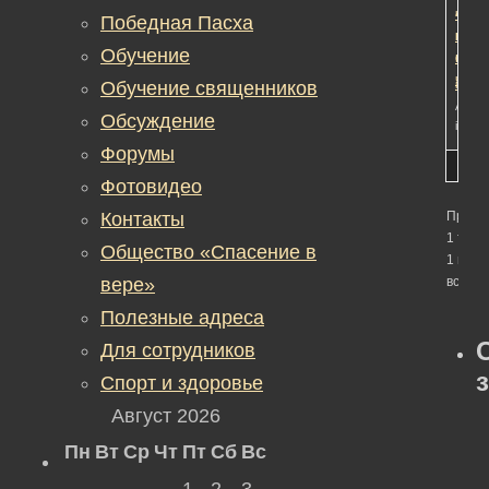
чело
4
Победная Пасха
и
меся
Обучение
ерес
наза
чело
Обучение священников
прото
Автор
Обсуждение
in:
Об
Форумы
Фотовидео
Контакты
Просм
1 темы
Общество «Спасение в
1 по 1 
вере»
всего)
Полезные адреса
Для сотрудников
Спорт и здоровье
Август 2026
Пн
Вт
Ср
Чт
Пт
Сб
Вс
1
2
3