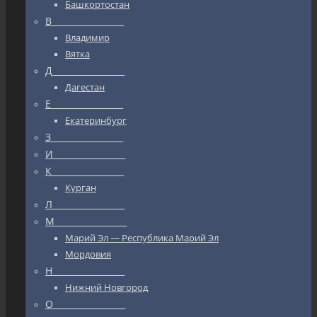
Башкортостан
В_________________
Владимир
Вятка
Д_________________
Дагестан
Е_________________
Екатеринбург
З_________________
И_________________
К_________________
Курган
Л_________________
М_________________
Марий Эл — Республика Марий Эл
Мордовия
Н_________________
Нижний Новгород
О_________________