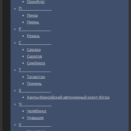
Оренбург
П_________________
Пенза
Пермь
Р_________________
Рязань
С_________________
Самара
Саратов
Симбирск
Т_________________
Татарстан
Тюмень
Х_________________
Ханты-Мансийский автономный округ-Югра
Ч_________________
Челябинск
Чувашия
У_________________