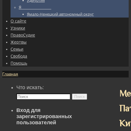
Удмуртия
Я_________________
Ямало-Ненецкий автономный округ
О сайте
Узники
ПравоСудие
Жертвы
Семьи
Свобода
Помощь
Главная
Что искать:
Ме
Поиск
Па
Вход для
зарегистрированных
Ки
пользователей