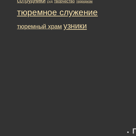
сотрудники
творчество
суд
терроризм
тюремное служение
узники
тюремный храм