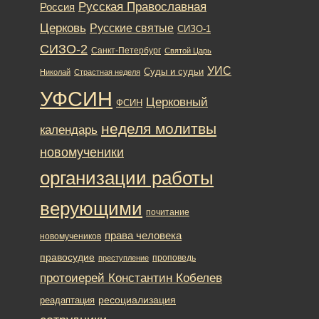
Русская Православная
Россия
Церковь
Русские святые
СИЗО-1
СИЗО-2
Санкт-Петербург
Святой Царь
УИС
Суды и судьи
Николай
Страстная неделя
УФСИН
Церковный
ФСИН
неделя молитвы
календарь
новомученики
организации работы
верующими
почитание
права человека
новомучеников
правосудие
проповедь
преступление
протоиерей Константин Кобелев
ресоциализация
реадаптация