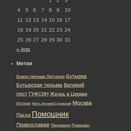
4
5
6
7
8
9
10
11
12
13
14
15
16
17
18
19
20
21
22
23
24
25
26
27
28
29
30
31
« Апр
Метки
Бутырка
Божественная Литургия
Бутырская тюрьма
Великий
пост
ГУФСИН
Жизнь в Церкви
Москва
История
Митр. Антоний Сурожский
Помощник
Пасха
Православие
Романовы
Проповеди