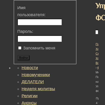
Уп
Имя
пользователя:
Ф
Пароль:
Пасха
Запомнить меня
Христо
Светл
Войти
Христ
Воскре
Новости
›
Фору
Метка:
Новомученики
Помощ
ДЕЛАТЕЛИ
началь
Управ
Неделя молитвы
ФСИН
Религии
Просм
Анонсы
4 тем -