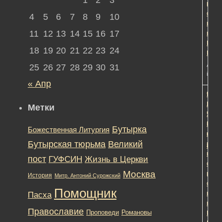
рабо
с
4
5
6
7
8
9
10
веру
11
12
13
14
15
16
17
прот
Конс
18
19
20
21
22
23
24
Кобе
Автор
25
26
27
28
29
30
31
in:
Об
« Апр
Помо
1
1
9
Нача
лет,
Метки
УФС
9
РФ
меся
Бутырка
Божественная Литургия
по
наза
Бутырская тюрьма
Великий
г.Мос
Редак
по
пост
ГУФСИН
Жизнь в Церкви
орга
Москва
рабо
История
Митр. Антоний Сурожский
с
Помощник
веру
Пасха
прот
Православие
Романовы
Проповеди
Конс