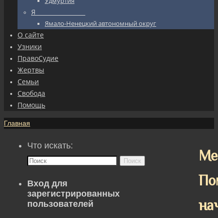
Удмуртия
Я_________________
Ямало-Ненецкий автономный округ
О сайте
Узники
ПравоСудие
Жертвы
Семьи
Свобода
Помощь
Главная
Что искать:
Ме
Поиск
По
Вход для
зарегистрированных
на
пользователей