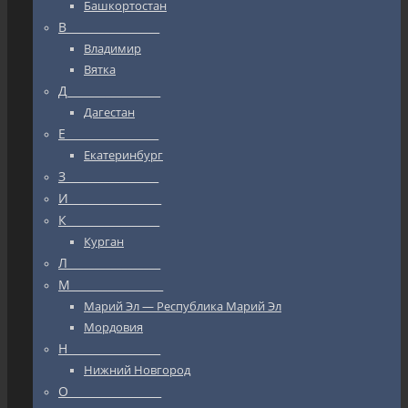
Башкортостан
В_________________
Владимир
Вятка
Д_________________
Дагестан
Е_________________
Екатеринбург
З_________________
И_________________
К_________________
Курган
Л_________________
М_________________
Марий Эл — Республика Марий Эл
Мордовия
Н_________________
Нижний Новгород
О_________________