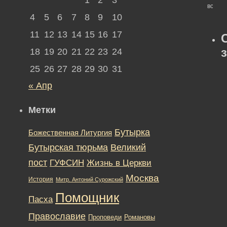
всего)
4
5
6
7
8
9
10
11
12
13
14
15
16
17
18
19
20
21
22
23
24
25
26
27
28
29
30
31
« Апр
Метки
Бутырка
Божественная Литургия
Бутырская тюрьма
Великий
пост
ГУФСИН
Жизнь в Церкви
Москва
История
Митр. Антоний Сурожский
Помощник
Пасха
Православие
Романовы
Проповеди