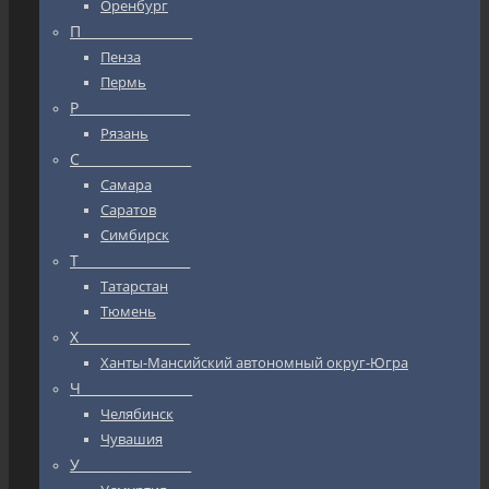
Оренбург
П_________________
Пенза
Пермь
Р_________________
Рязань
С_________________
Самара
Саратов
Симбирск
Т_________________
Татарстан
Тюмень
Х_________________
Ханты-Мансийский автономный округ-Югра
Ч_________________
Челябинск
Чувашия
У_________________