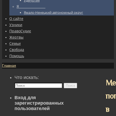
Удмуртия
Я_________________
Ямало-Ненецкий автономный округ
О сайте
Узники
ПравоСудие
Жертвы
Семьи
Свобода
Помощь
Главная
Что искать:
Ме
Поиск
по
Вход для
зарегистрированных
в
пользователей