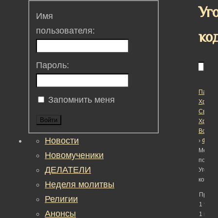
Уг
Имя
пользователя:
ко
Пароль:
Пасха
Запомнить меня
Христо
Светл
Войти
Христ
Воскре
Новости
›
Фору
Метка:
Новомученики
поправ
ДЕЛАТЕЛИ
Уголо
кодекс
Неделя молитвы
Просм
Религии
1 темы
Анонсы
1 по 1 