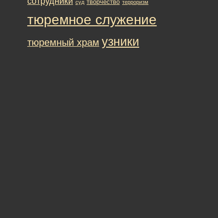
сотрудники
творчество
суд
терроризм
тюремное служение
узники
тюремный храм