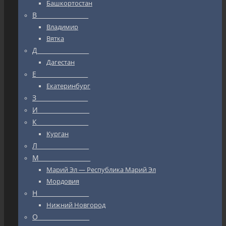
Башкортостан
В_________________
Владимир
Вятка
Д_________________
Дагестан
Е_________________
Екатеринбург
З_________________
И_________________
К_________________
Курган
Л_________________
М_________________
Марий Эл — Республика Марий Эл
Мордовия
Н_________________
Нижний Новгород
О_________________