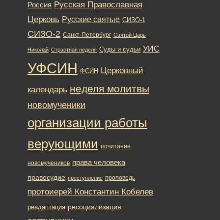
Русская Православная
Россия
Церковь
Русские святые
СИЗО-1
СИЗО-2
Санкт-Петербург
Святой Царь
УИС
Суды и судьи
Николай
Страстная неделя
УФСИН
Церковный
ФСИН
неделя молитвы
календарь
новомученики
организации работы
верующими
почитание
права человека
новомучеников
правосудие
проповедь
преступление
протоиерей Константин Кобелев
ресоциализация
реадаптация