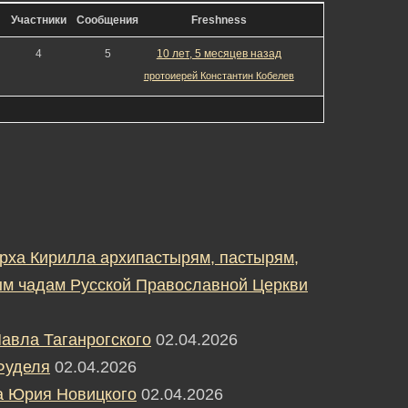
Участники
Сообщения
Freshness
4
5
10 лет, 5 месяцев назад
протоиерей Константин Кобелев
рха Кирилла архипастырям, пастырям,
м чадам Русской Православной Церкви
авла Таганрогского
02.04.2026
Фуделя
02.04.2026
а Юрия Новицкого
02.04.2026