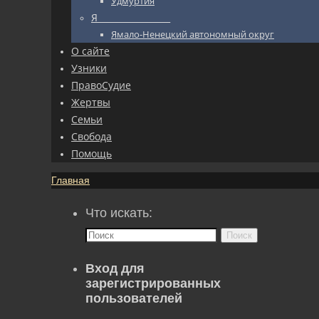
Удмуртия
Я_________________
Ямало-Ненецкий автономный округ
О сайте
Узники
ПравоСудие
Жертвы
Семьи
Свобода
Помощь
Главная
Что искать:
Поиск
Вход для
зарегистрированных
пользователей