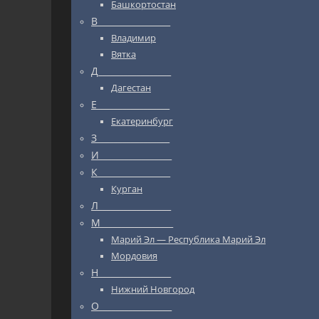
Башкортостан
В_________________
Владимир
Вятка
Д_________________
Дагестан
Е_________________
Екатеринбург
З_________________
И_________________
К_________________
Курган
Л_________________
М_________________
Марий Эл — Республика Марий Эл
Мордовия
Н_________________
Нижний Новгород
О_________________