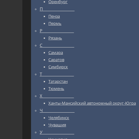
Оренбург
П_________________
Пенза
Пермь
Р_________________
Рязань
С_________________
Самара
Саратов
Симбирск
Т_________________
Татарстан
Тюмень
Х_________________
Ханты-Мансийский автономный округ-Югра
Ч_________________
Челябинск
Чувашия
У_________________