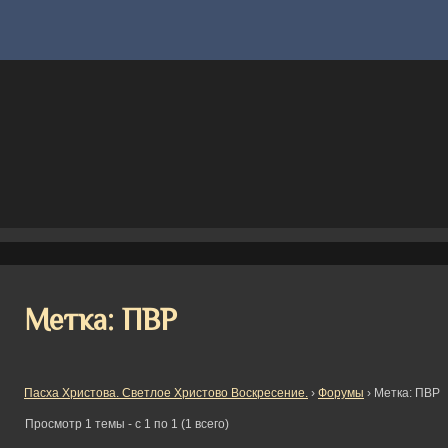
Метка: ПВР
Пасха Христова. Светлое Христово Воскресение.
›
Форумы
›
Метка: ПВР
Просмотр 1 темы - с 1 по 1 (1 всего)