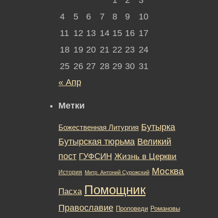
4
5
6
7
8
9
10
11
12
13
14
15
16
17
18
19
20
21
22
23
24
25
26
27
28
29
30
31
« Апр
Метки
Бутырка
Божественная Литургия
Бутырская тюрьма
Великий
пост
ГУФСИН
Жизнь в Церкви
Москва
История
Митр. Антоний Сурожский
Помощник
Пасха
Православие
Романовы
Проповеди