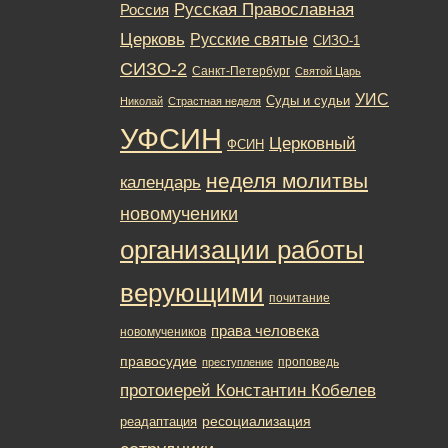
Русская Православная
Россия
Церковь
Русские святые
СИЗО-1
СИЗО-2
Санкт-Петербург
Святой Царь
УИС
Суды и судьи
Николай
Страстная неделя
УФСИН
Церковный
ФСИН
неделя молитвы
календарь
новомученики
организации работы
верующими
почитание
права человека
новомучеников
правосудие
проповедь
преступление
протоиерей Константин Кобелев
ресоциализация
реадаптация