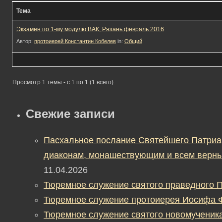
Тема
Экзамен по 1-му модулю ВАК, Рязань февраль 2016
Автор:
протоиерей Константин Кобелев
in:
Общий
Просмотр 1 темы - с 1 по 1 (1 всего)
Свежие записи
Пасхальное послание Святейшего Патриа
диаконам, монашествующим и всем верны
11.04.2026
Тюремное служение святого праведного П
Тюремное служение протоиерея Иосифа 
Тюремное служение святого новомученик