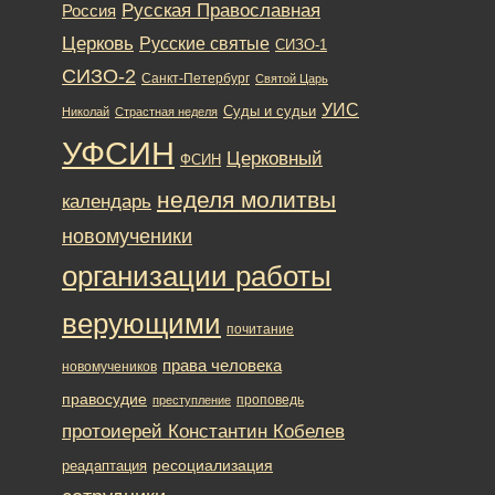
Русская Православная
Россия
Церковь
Русские святые
СИЗО-1
СИЗО-2
Санкт-Петербург
Святой Царь
УИС
Суды и судьи
Николай
Страстная неделя
УФСИН
Церковный
ФСИН
неделя молитвы
календарь
новомученики
организации работы
верующими
почитание
права человека
новомучеников
правосудие
проповедь
преступление
протоиерей Константин Кобелев
ресоциализация
реадаптация