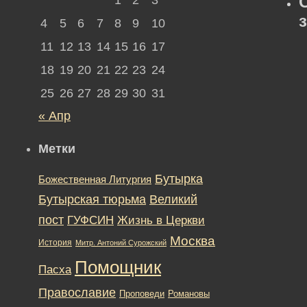
4
5
6
7
8
9
10
11
12
13
14
15
16
17
18
19
20
21
22
23
24
25
26
27
28
29
30
31
« Апр
Метки
Бутырка
Божественная Литургия
Бутырская тюрьма
Великий
пост
ГУФСИН
Жизнь в Церкви
Москва
История
Митр. Антоний Сурожский
Помощник
Пасха
Православие
Романовы
Проповеди