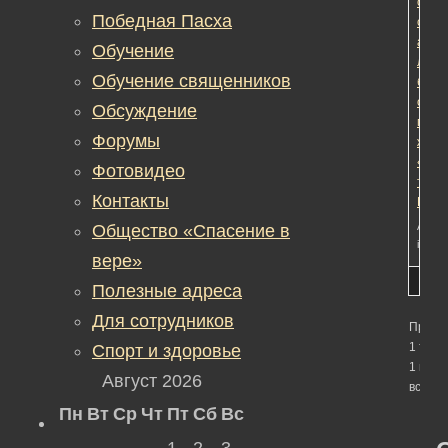
орга
Победная Пасха
соци
адап
Обучение
лиц
Обучение священников
без
опре
Обсуждение
мест
Форумы
жите
«Дом
Фотовидео
труд
Контакты
НОЙ
Автор
Общество «Спасение в
in:
Об
вере»
Полезные адреса
Для сотрудников
Просм
1 темы
Спорт и здоровье
1 по 1 
Август 2026
всего)
Пн
Вт
Ср
Чт
Пт
Сб
Вс
1
2
3