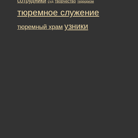
сотрудники
творчество
суд
терроризм
тюремное служение
узники
тюремный храм