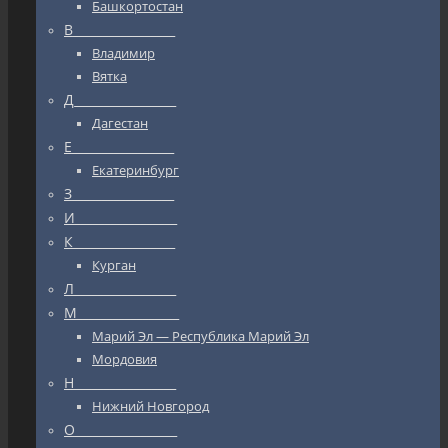
Башкортостан
В_________________
Владимир
Вятка
Д_________________
Дагестан
Е_________________
Екатеринбург
З_________________
И_________________
К_________________
Курган
Л_________________
М_________________
Марий Эл — Республика Марий Эл
Мордовия
Н_________________
Нижний Новгород
О_________________