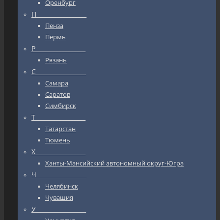
Оренбург
П_________________
Пенза
Пермь
Р_________________
Рязань
С_________________
Самара
Саратов
Симбирск
Т_________________
Татарстан
Тюмень
Х_________________
Ханты-Мансийский автономный округ-Югра
Ч_________________
Челябинск
Чувашия
У_________________