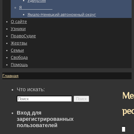
Удмуртия
Я_________________
Ямало-Ненецкий автономный округ
О сайте
Узники
ПравоСудие
Жертвы
Семьи
Свобода
Помощь
Главная
Что искать:
Ме
Поиск
ре
Вход для
зарегистрированных
пользователей