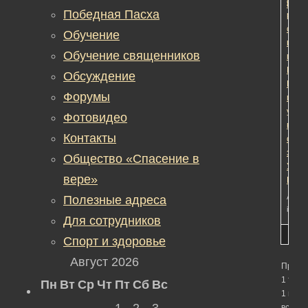
орга
Редак
Победная Пасха
рабо
с
Обучение
веру
Обучение священников
прот
Конс
Обсуждение
Кобе
Форумы
прин
учас
Фотовидео
в
Контакты
освя
знам
Общество «Спасение в
УФС
вере»
Росс
Автор
Полезные адреса
in:
Об
Для сотрудников
Спорт и здоровье
Август 2026
Просм
1 темы
Пн
Вт
Ср
Чт
Пт
Сб
Вс
1 по 1 
1
2
3
всего)