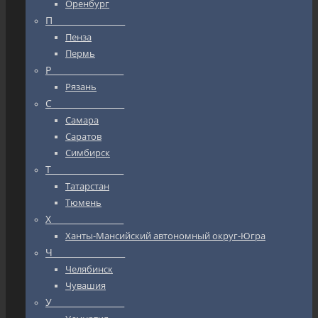
Оренбург
П_________________
Пенза
Пермь
Р_________________
Рязань
С_________________
Самара
Саратов
Симбирск
Т_________________
Татарстан
Тюмень
Х_________________
Ханты-Мансийский автономный округ-Югра
Ч_________________
Челябинск
Чувашия
У_________________