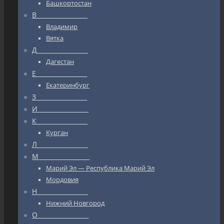
Башкортостан
В_________________
Владимир
Вятка
Д_________________
Дагестан
Е_________________
Екатеринбург
З_________________
И_________________
К_________________
Курган
Л_________________
М_________________
Марий Эл — Республика Марий Эл
Мордовия
Н_________________
Нижний Новгород
О_________________