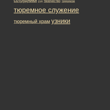
сотрудники
творчество
суд
терроризм
тюремное служение
узники
тюремный храм