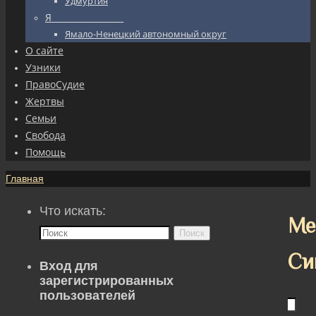
Удмуртия
Я_________________
Ямало-Ненецкий автономный округ
О сайте
Узники
ПравоСудие
Жертвы
Семьи
Свобода
Помощь
Главная
Что искать:
Ме
Поиск
Си
Вход для
зарегистрированных
пользователей