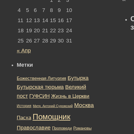
4
5
6
7
8
9
10
11
12
13
14
15
16
17
18
19
20
21
22
23
24
25
26
27
28
29
30
31
« Апр
Метки
Бутырка
Божественная Литургия
Бутырская тюрьма
Великий
пост
ГУФСИН
Жизнь в Церкви
Москва
История
Митр. Антоний Сурожский
Помощник
Пасха
Православие
Романовы
Проповеди