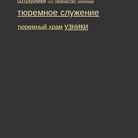
сотрудники
творчество
суд
терроризм
тюремное служение
узники
тюремный храм