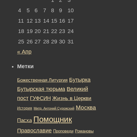
4
5
6
7
8
9
10
11
12
13
14
15
16
17
18
19
20
21
22
23
24
25
26
27
28
29
30
31
« Апр
Метки
Бутырка
Божественная Литургия
Бутырская тюрьма
Великий
пост
ГУФСИН
Жизнь в Церкви
Москва
История
Митр. Антоний Сурожский
Помощник
Пасха
Православие
Романовы
Проповеди