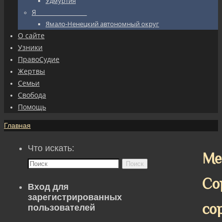
Удмуртия
Я_________________
Ямало-Ненецкий автономный округ
О сайте
Узники
ПравоСудие
Жертвы
Семьи
Свобода
Помощь
Главная
Что искать:
Ме
Поиск
Со
Вход для
зарегистрированных
со
пользователей