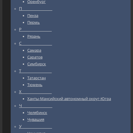
Оренбург
П_________________
Пенза
Пермь
Р_________________
Рязань
С_________________
Самара
Саратов
Симбирск
Т_________________
Татарстан
Тюмень
Х_________________
Ханты-Мансийский автономный округ-Югра
Ч_________________
Челябинск
Чувашия
У_________________