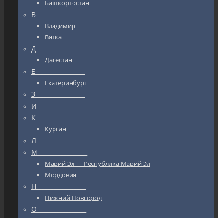
Башкортостан
В_________________
Владимир
Вятка
Д_________________
Дагестан
Е_________________
Екатеринбург
З_________________
И_________________
К_________________
Курган
Л_________________
М_________________
Марий Эл — Республика Марий Эл
Мордовия
Н_________________
Нижний Новгород
О_________________