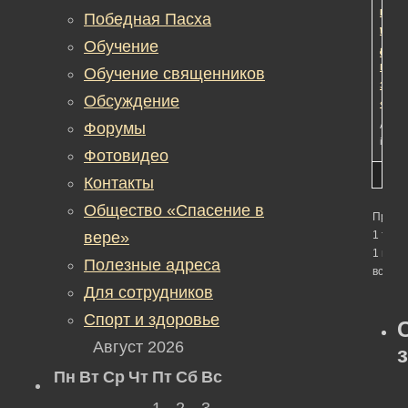
возб
меся
Победная Пасха
угол
наза
Обучение
дело
Редак
прот
Обучение священников
защи
Обсуждение
«Тор
Форумы
Автор
in:
Об
Фотовидео
Контакты
Общество «Спасение в
Просм
вере»
1 темы
1 по 1 
Полезные адреса
всего)
Для сотрудников
Спорт и здоровье
Август 2026
Пн
Вт
Ср
Чт
Пт
Сб
Вс
1
2
3