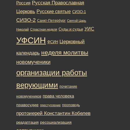
Русская Православная
Россия
Церковь
Русские святые
СИЗО-1
СИЗО-2
Санкт-Петербург
Святой Царь
УИС
Суды и судьи
Николай
Страстная неделя
УФСИН
Церковный
ФСИН
неделя молитвы
календарь
новомученики
организации работы
верующими
почитание
права человека
новомучеников
правосудие
проповедь
преступление
протоиерей Константин Кобелев
ресоциализация
реадаптация