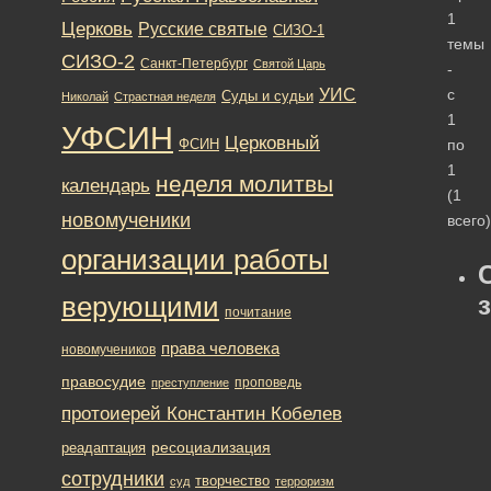
1
Церковь
Русские святые
СИЗО-1
темы
СИЗО-2
Санкт-Петербург
Святой Царь
-
УИС
с
Суды и судьи
Николай
Страстная неделя
1
УФСИН
Церковный
ФСИН
по
1
неделя молитвы
календарь
(1
новомученики
всего)
организации работы
верующими
почитание
права человека
новомучеников
правосудие
проповедь
преступление
протоиерей Константин Кобелев
ресоциализация
реадаптация
сотрудники
творчество
суд
терроризм