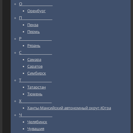
О_________________
Оренбург
П_________________
Пенза
Пермь
Р_________________
Рязань
С_________________
Самара
Саратов
Симбирск
Т_________________
Татарстан
Тюмень
Х_________________
Ханты-Мансийский автономный округ-Югра
Ч_________________
Челябинск
Чувашия