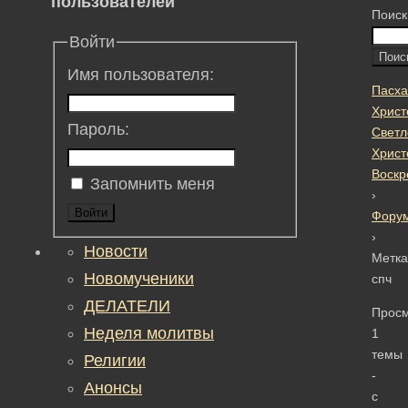
пользователей
Поиск
Войти
Имя пользователя:
Пасха
Христ
Пароль:
Светл
Христ
Воскр
Запомнить меня
›
Войти
Фору
›
Новости
Метка
Новомученики
спч
ДЕЛАТЕЛИ
Прос
Неделя молитвы
1
темы
Религии
-
Анонсы
с