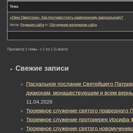
Тема
«Окно Овертона». Как противостоять намеренному аморальному?
Автор:
Редакция сайта
in:
Обсуждение материалов сайта
Просмотр 1 темы - с 1 по 1 (1 всего)
Свежие записи
Пасхальное послание Святейшего Патриа
диаконам, монашествующим и всем верны
11.04.2026
Тюремное служение святого праведного П
Тюремное служение протоиерея Иосифа 
Тюремное служение святого новомученик