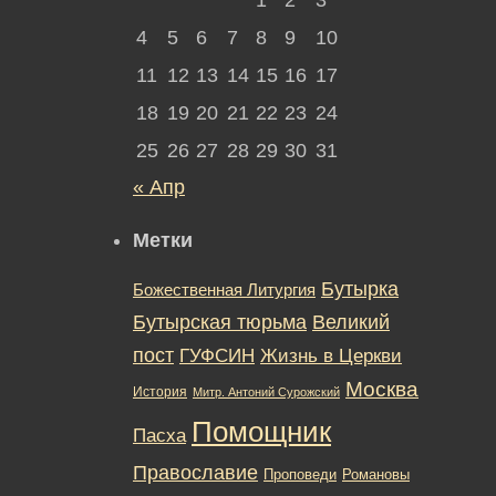
4
5
6
7
8
9
10
11
12
13
14
15
16
17
18
19
20
21
22
23
24
25
26
27
28
29
30
31
« Апр
Метки
Бутырка
Божественная Литургия
Бутырская тюрьма
Великий
пост
ГУФСИН
Жизнь в Церкви
Москва
История
Митр. Антоний Сурожский
Помощник
Пасха
Православие
Романовы
Проповеди