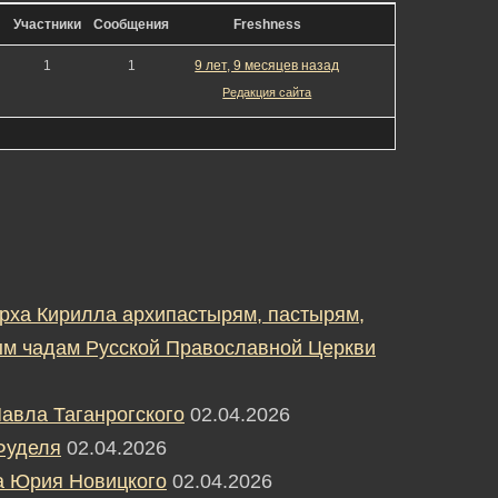
Участники
Сообщения
Freshness
1
1
9 лет, 9 месяцев назад
Редакция сайта
рха Кирилла архипастырям, пастырям,
м чадам Русской Православной Церкви
авла Таганрогского
02.04.2026
Фуделя
02.04.2026
а Юрия Новицкого
02.04.2026