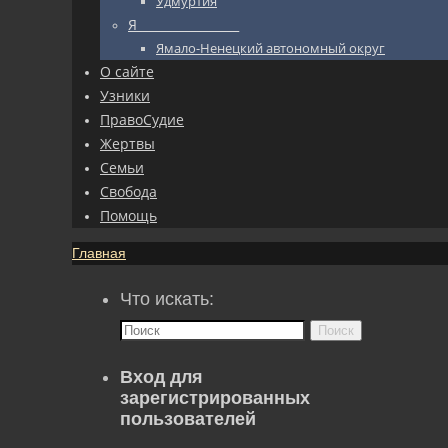
Удмуртия
Я_________________
Ямало-Ненецкий автономный округ
О сайте
Узники
ПравоСудие
Жертвы
Семьи
Свобода
Помощь
Главная
Что искать:
Поиск
Вход для
зарегистрированных
пользователей