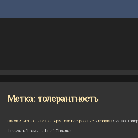
Метка: толерантность
Пасха Христова. Светлое Христово Воскресение.
›
Форумы
›
Метка: толе
Просмотр 1 темы - с 1 по 1 (1 всего)