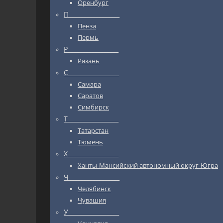
Оренбург
П_________________
Пенза
Пермь
Р_________________
Рязань
С_________________
Самара
Саратов
Симбирск
Т_________________
Татарстан
Тюмень
Х_________________
Ханты-Мансийский автономный округ-Югра
Ч_________________
Челябинск
Чувашия
У_________________