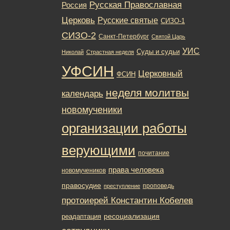
Русская Православная
Россия
Церковь
Русские святые
СИЗО-1
СИЗО-2
Санкт-Петербург
Святой Царь
УИС
Суды и судьи
Николай
Страстная неделя
УФСИН
Церковный
ФСИН
неделя молитвы
календарь
новомученики
организации работы
верующими
почитание
права человека
новомучеников
правосудие
проповедь
преступление
протоиерей Константин Кобелев
ресоциализация
реадаптация