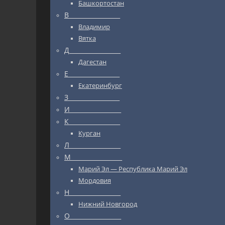
Башкортостан
В_________________
Владимир
Вятка
Д_________________
Дагестан
Е_________________
Екатеринбург
З_________________
И_________________
К_________________
Курган
Л_________________
М_________________
Марий Эл — Республика Марий Эл
Мордовия
Н_________________
Нижний Новгород
О_________________