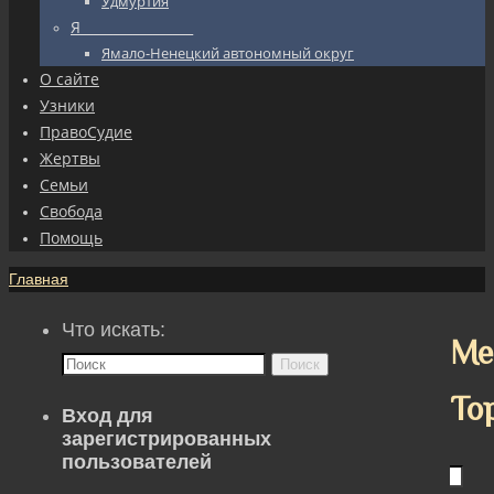
Удмуртия
Я_________________
Ямало-Ненецкий автономный округ
О сайте
Узники
ПравоСудие
Жертвы
Семьи
Свобода
Помощь
Главная
Что искать:
Ме
Поиск
То
Вход для
зарегистрированных
пользователей