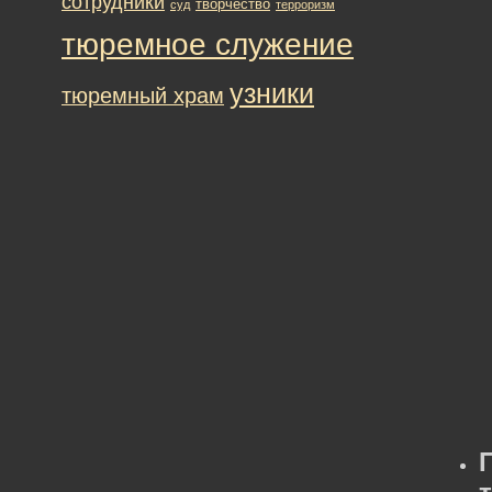
сотрудники
творчество
суд
терроризм
тюремное служение
узники
тюремный храм