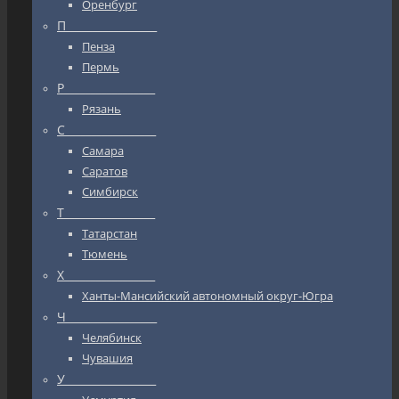
Оренбург
П_________________
Пенза
Пермь
Р_________________
Рязань
С_________________
Самара
Саратов
Симбирск
Т_________________
Татарстан
Тюмень
Х_________________
Ханты-Мансийский автономный округ-Югра
Ч_________________
Челябинск
Чувашия
У_________________