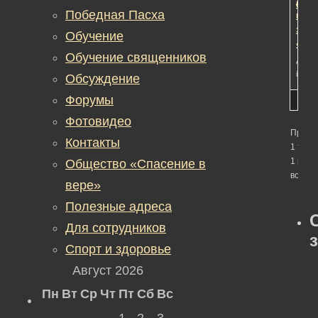
дело
Редак
Победная Пасха
прот
защи
Обучение
«Тор
Обучение священников
Автор
in:
Об
Обсуждение
Форумы
Фотовидео
Просм
Контакты
1 темы
1 по 1 
Общество «Спасение в
всего)
вере»
Полезные адреса
Для сотрудников
Спорт и здоровье
Август 2026
Пн
Вт
Ср
Чт
Пт
Сб
Вс
1
2
3