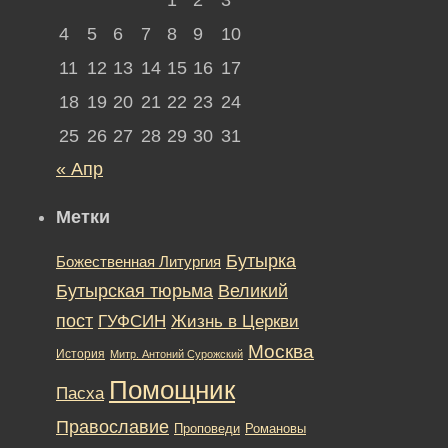
4
5
6
7
8
9
10
11
12
13
14
15
16
17
18
19
20
21
22
23
24
25
26
27
28
29
30
31
« Апр
Метки
Бутырка
Божественная Литургия
Бутырская тюрьма
Великий
пост
ГУФСИН
Жизнь в Церкви
Москва
История
Митр. Антоний Сурожский
Помощник
Пасха
Православие
Романовы
Проповеди