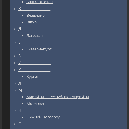
Башкортостан
В_________________
Владимир
Вятка
Д_________________
Дагестан
Е_________________
Екатеринбург
З_________________
И_________________
К_________________
Курган
Л_________________
М_________________
Марий Эл — Республика Марий Эл
Мордовия
Н_________________
Нижний Новгород
О_________________