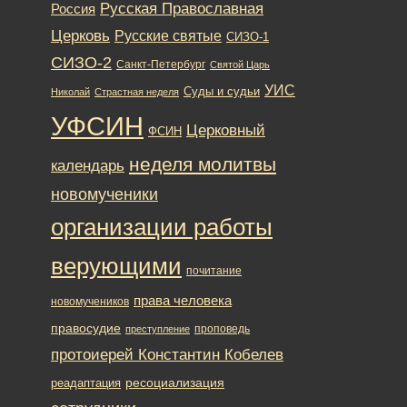
Русская Православная
Россия
Церковь
Русские святые
СИЗО-1
СИЗО-2
Санкт-Петербург
Святой Царь
УИС
Суды и судьи
Николай
Страстная неделя
УФСИН
Церковный
ФСИН
неделя молитвы
календарь
новомученики
организации работы
верующими
почитание
права человека
новомучеников
правосудие
проповедь
преступление
протоиерей Константин Кобелев
ресоциализация
реадаптация