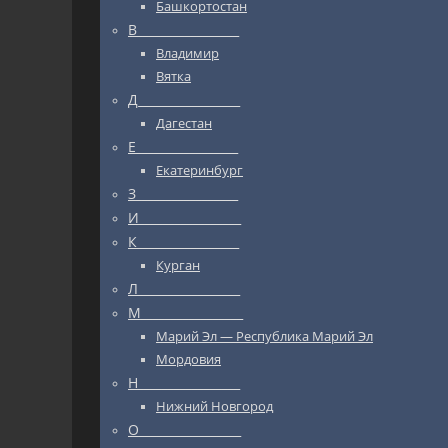
Башкортостан
В_________________
Владимир
Вятка
Д_________________
Дагестан
Е_________________
Екатеринбург
З_________________
И_________________
К_________________
Курган
Л_________________
М_________________
Марий Эл — Республика Марий Эл
Мордовия
Н_________________
Нижний Новгород
О_________________