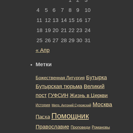
4
5
6
7
8
9
10
11
12
13
14
15
16
17
18
19
20
21
22
23
24
25
26
27
28
29
30
31
« Апр
Метки
Бутырка
Божественная Литургия
Бутырская тюрьма
Великий
пост
ГУФСИН
Жизнь в Церкви
Москва
История
Митр. Антоний Сурожский
Помощник
Пасха
Православие
Романовы
Проповеди