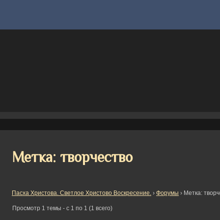
Метка: творчество
Пасха Христова. Светлое Христово Воскресение.
›
Форумы
›
Метка: твор
Просмотр 1 темы - с 1 по 1 (1 всего)