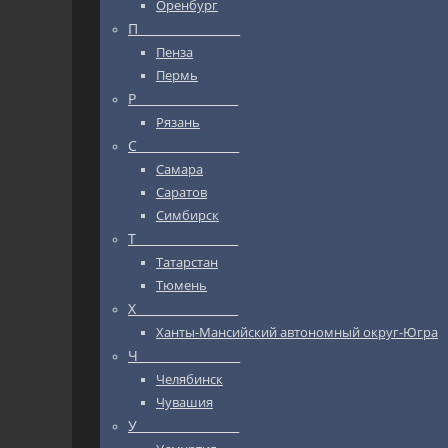
Оренбург
П_________________
Пенза
Пермь
Р_________________
Рязань
С_________________
Самара
Саратов
Симбирск
Т_________________
Татарстан
Тюмень
Х_________________
Ханты-Мансийский автономный округ-Югра
Ч_________________
Челябинск
Чувашия
У_________________