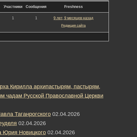
Участники
Сообщения
Freshness
1
1
9 лет, 9 месяцев назад
Редакция сайта
рха Кирилла архипастырям, пастырям,
м чадам Русской Православной Церкви
авла Таганрогского
02.04.2026
Фуделя
02.04.2026
а Юрия Новицкого
02.04.2026