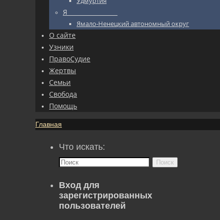
Удмуртия
Я_________________
Ямало-Ненецкий автономный округ
О сайте
Узники
ПравоСудие
Жертвы
Семьи
Свобода
Помощь
Главная
Что искать:
Поиск
Вход для
зарегистрированных
пользователей