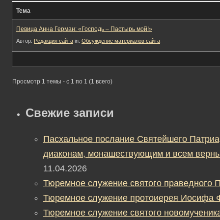
Тема
Певица Анна Герман: «Господь – Пастырь мой!»
Автор:
Редакция сайта
in:
Обсуждение материалов сайта
Просмотр 1 темы - с 1 по 1 (1 всего)
Свежие записи
Пасхальное послание Святейшего Патриа
диаконам, монашествующим и всем верны
11.04.2026
Тюремное служение святого праведного П
Тюремное служение протоиерея Иосифа 
Тюремное служение святого новомученик