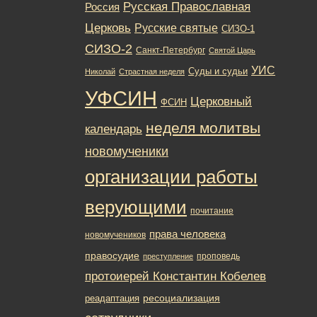
Русская Православная
Россия
Церковь
Русские святые
СИЗО-1
СИЗО-2
Санкт-Петербург
Святой Царь
УИС
Суды и судьи
Николай
Страстная неделя
УФСИН
Церковный
ФСИН
неделя молитвы
календарь
новомученики
организации работы
верующими
почитание
права человека
новомучеников
правосудие
проповедь
преступление
протоиерей Константин Кобелев
ресоциализация
реадаптация