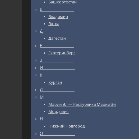
Башкортостан
В_________________
Владимир
Вятка
Д_________________
Дагестан
Е_________________
Екатеринбург
З_________________
И_________________
К_________________
Курган
Л_________________
М_________________
Марий Эл — Республика Марий Эл
Мордовия
Н_________________
Нижний Новгород
О_________________