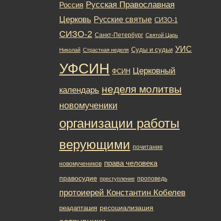
Русская Православная
Россия
Церковь
Русские святые
СИЗО-1
СИЗО-2
Санкт-Петербург
Святой Царь
УИС
Суды и судьи
Николай
Страстная неделя
УФСИН
Церковный
ФСИН
неделя молитвы
календарь
новомученики
организации работы
верующими
почитание
права человека
новомучеников
правосудие
проповедь
преступление
протоиерей Константин Кобелев
ресоциализация
реадаптация