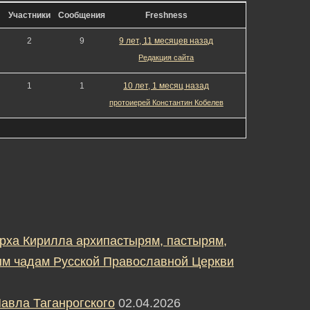
Участники
Сообщения
Freshness
2
9
9 лет, 11 месяцев назад
Редакция сайта
1
1
10 лет, 1 месяц назад
протоиерей Константин Кобелев
рха Кирилла архипастырям, пастырям,
м чадам Русской Православной Церкви
авла Таганрогского
02.04.2026