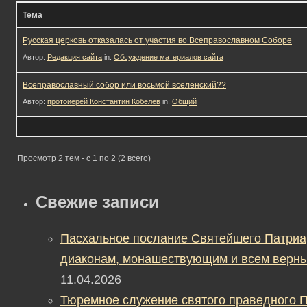
Тема
Русская церковь отказалась от участия во Всеправославном Соборе
Автор:
Редакция сайта
in:
Обсуждение материалов сайта
Всеправославный собор или восьмой вселенский??
Автор:
протоиерей Константин Кобелев
in:
Общий
Просмотр 2 тем - с 1 по 2 (2 всего)
Свежие записи
Пасхальное послание Святейшего Патриа
диаконам, монашествующим и всем верны
11.04.2026
Тюремное служение святого праведного П