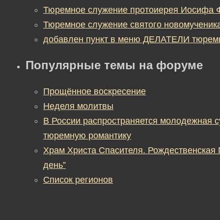
Тюремное служение протоиерея Иосифа 
Тюремное служение святого новомученик
добавлен пункт в меню ДЕЛАТЕЛИ тюрем
Популярные темы на форуме
Прощённое воскресение
Неделя молитвы
В России распространяется молодежная 
тюремную романтику
Храм Христа Спасителя. Рождественская
день”
Список регионов