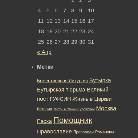
4
5
6
7
8
9
10
11
12
13
14
15
16
17
18
19
20
21
22
23
24
25
26
27
28
29
30
31
« Апр
Метки
Бутырка
Божественная Литургия
Бутырская тюрьма
Великий
пост
ГУФСИН
Жизнь в Церкви
Москва
История
Митр. Антоний Сурожский
Помощник
Пасха
Православие
Романовы
Проповеди