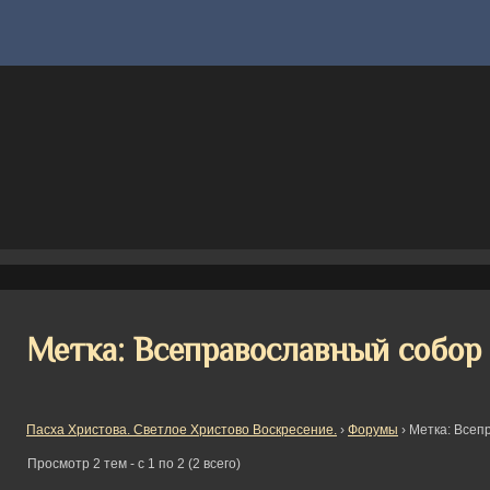
Метка: Всеправославный собор
Пасха Христова. Светлое Христово Воскресение.
›
Форумы
›
Метка: Всеп
Просмотр 2 тем - с 1 по 2 (2 всего)