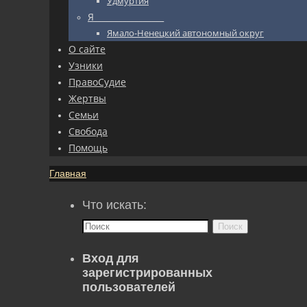
Удмуртия
Я_________________
Ямало-Ненецкий автономный округ
О сайте
Узники
ПравоСудие
Жертвы
Семьи
Свобода
Помощь
Главная
Что искать:
Поиск
Вход для
зарегистрированных
пользователей