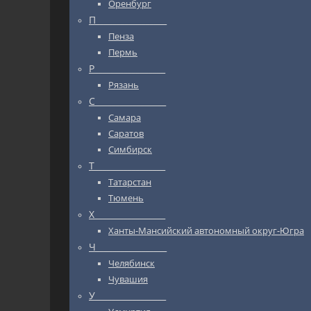
Оренбург
П_________________
Пенза
Пермь
Р_________________
Рязань
С_________________
Самара
Саратов
Симбирск
Т_________________
Татарстан
Тюмень
Х_________________
Ханты-Мансийский автономный округ-Югра
Ч_________________
Челябинск
Чувашия
У_________________