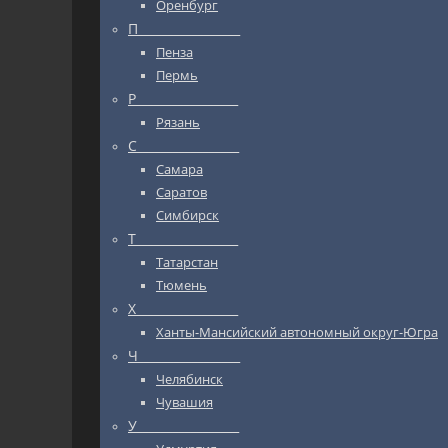
Оренбург
П_________________
Пенза
Пермь
Р_________________
Рязань
С_________________
Самара
Саратов
Симбирск
Т_________________
Татарстан
Тюмень
Х_________________
Ханты-Мансийский автономный округ-Югра
Ч_________________
Челябинск
Чувашия
У_________________