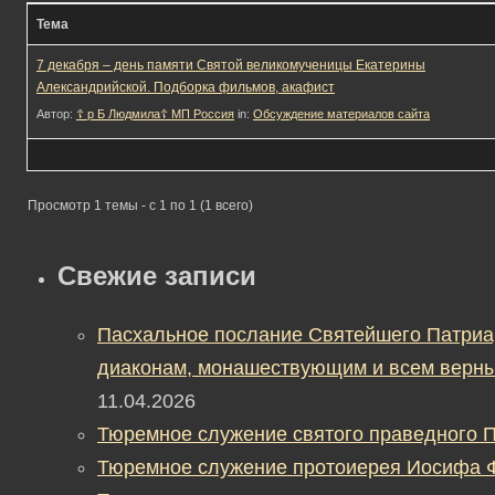
Тема
7 декабря – день памяти Святой великомученицы Екатерины
Александрийской. Подборка фильмов, акафист
Автор:
☦ р Б Людмила☦ МП Россия
in:
Обсуждение материалов сайта
Просмотр 1 темы - с 1 по 1 (1 всего)
Свежие записи
Пасхальное послание Святейшего Патриа
диаконам, монашествующим и всем верны
11.04.2026
Тюремное служение святого праведного П
Тюремное служение протоиерея Иосифа 