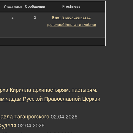
Участники
Сообщения
Freshness
2
2
9 лет, 8 месяцев назад
протоиерей Константин Кобелев
рха Кирилла архипастырям, пастырям,
м чадам Русской Православной Церкви
авла Таганрогского
02.04.2026
Фуделя
02.04.2026