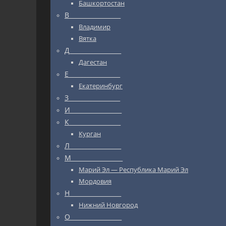
Башкортостан
В_________________
Владимир
Вятка
Д_________________
Дагестан
Е_________________
Екатеринбург
З_________________
И_________________
К_________________
Курган
Л_________________
М_________________
Марий Эл — Республика Марий Эл
Мордовия
Н_________________
Нижний Новгород
О_________________