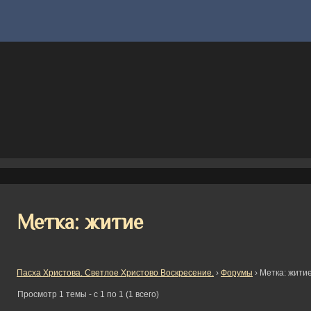
Метка: житие
Пасха Христова. Светлое Христово Воскресение.
›
Форумы
›
Метка: жити
Просмотр 1 темы - с 1 по 1 (1 всего)