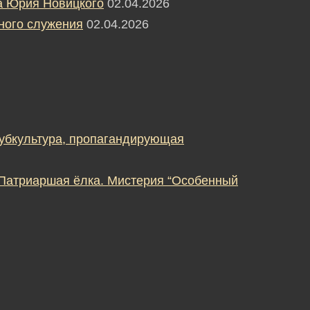
а Юрия Новицкого
02.04.2026
ного служения
02.04.2026
субкультура, пропагандирующая
 Патриаршая ёлка. Мистерия “Особенный