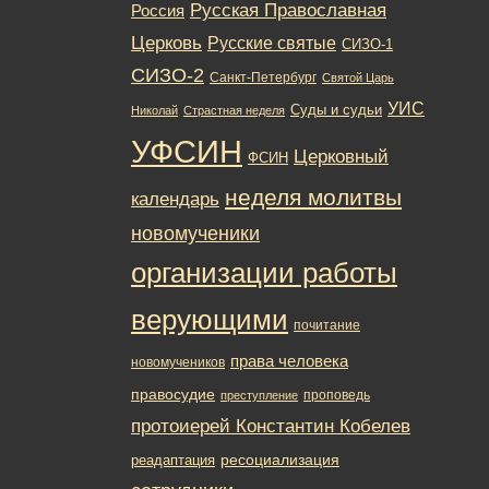
Русская Православная
Россия
Церковь
Русские святые
СИЗО-1
СИЗО-2
Санкт-Петербург
Святой Царь
УИС
Суды и судьи
Николай
Страстная неделя
УФСИН
Церковный
ФСИН
неделя молитвы
календарь
новомученики
организации работы
верующими
почитание
права человека
новомучеников
правосудие
проповедь
преступление
протоиерей Константин Кобелев
ресоциализация
реадаптация