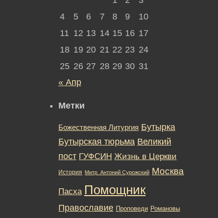
4
5
6
7
8
9
10
11
12
13
14
15
16
17
18
19
20
21
22
23
24
25
26
27
28
29
30
31
« Апр
Метки
Бутырка
Божественная Литургия
Бутырская тюрьма
Великий
пост
ГУФСИН
Жизнь в Церкви
Москва
История
Митр. Антоний Сурожский
Помощник
Пасха
Православие
Романовы
Проповеди