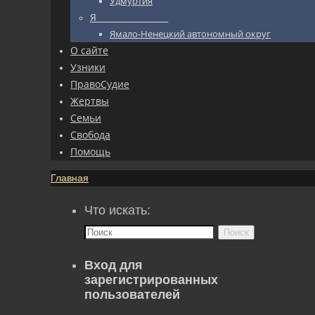
Удмуртия
Я_________________
Ямало-Ненецкий автономный округ
О сайте
Узники
ПравоСудие
Жертвы
Семьи
Свобода
Помощь
Главная
Что искать:
Поиск
Вход для
зарегистрированных
пользователей