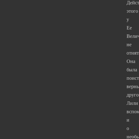
Дейст
этого
у
Ее
Велич
не
отнят
Она
была
поис
верн
друго
Лили
вспо
и
о
необ