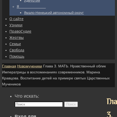
Удмуртия
Я_________________
Ямало-Ненецкий автономный округ
О сайте
Узники
ПравоСудие
Жертвы
Семьи
Свобода
Помощь
Главная
Новомученики
Глава 3. МАТЬ. Нравственный облик
Императрицы в воспоминаниях современников. Марина
Кравцова. Воспитание детей на примере святых Царственных
Мучеников
Что искать:
Гл
Поиск
3.
Вход для