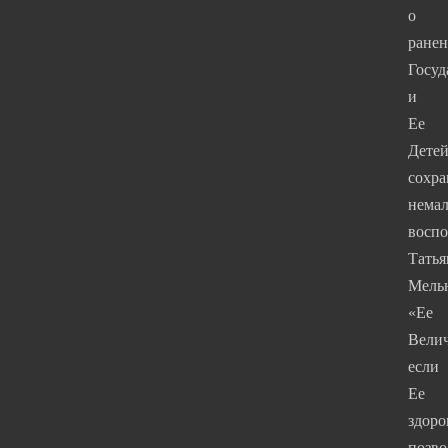
о
ране
Госу
и
Ее
Детей
сохра
нема
восп
Татья
Мель
«Ее
Велич
если
Ее
здоро
позво