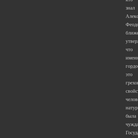
знал
Алек
Феод
ближе
утвер
что
имен
гордо
это
грехо
свойс
челов
натур
была
чужд
Госуд