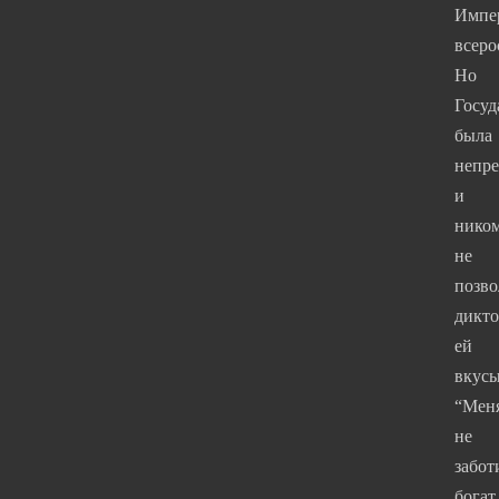
Импе
всер
Но
Госуд
была
непр
и
нико
не
позво
дикто
ей
вкус
“Мен
не
забот
богат