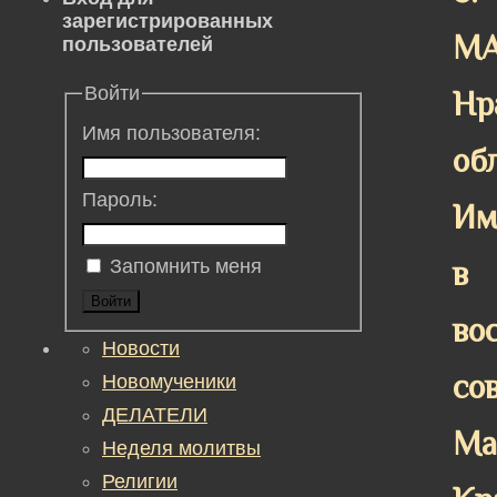
зарегистрированных
МА
пользователей
Войти
Нр
Имя пользователя:
об
Пароль:
Им
в
Запомнить меня
Войти
во
Новости
со
Новомученики
ДЕЛАТЕЛИ
Ма
Неделя молитвы
Религии