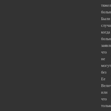
тяже
больн
Были
случа
когда
боль
заявл
что
не
могут
без
Ее
Велич
или
что
тольк