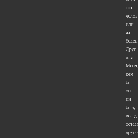
тот
челов
или
же
беден
Друг
для
Меня
кем
бы
он
ни
был,
всегд
остае
друго