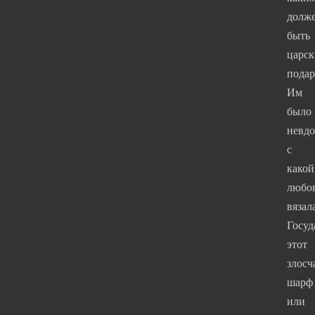
долж
быть
царс
подар
Им
было
невдо
с
какой
любо
вязал
Госуд
этот
злосч
шарф
или