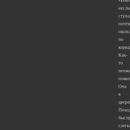
«Имп
несл
ступа
почт
сколь
по
корид
Как-
то
неож
появл
Она
в
дверя
Похо
быстр
слегк