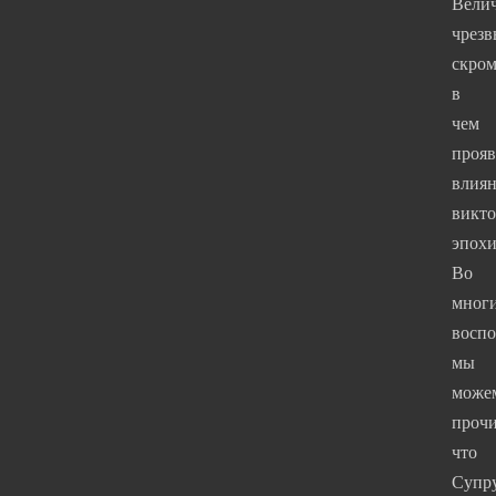
Велич
чрез
скром
в
чем
прояв
влия
викто
эпохи
Во
мног
восп
мы
може
прочи
что
Супр