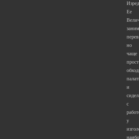
Изред
Ее
Велич
заним
перев
но
чаще
прост
обход
пала
и
сидел
с
работ
у
изгол
наибо