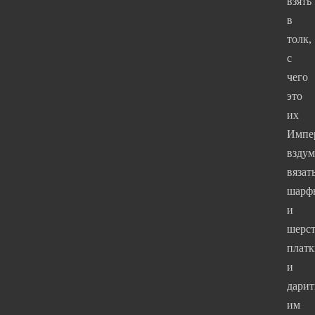
взять
в
толк,
с
чего
это
их
Импе
вздум
вязат
шарф
и
шерс
платк
и
дарит
им