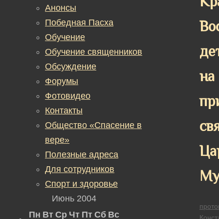
Кр
Анонсы
Победная Пасха
Во
Обучение
де
Обучение священников
Обсуждение
на
Форумы
Фотовидео
пр
Контакты
св
Общество «Спасение в
вере»
Ца
Полезные адреса
Для сотрудников
Му
Спорт и здоровье
Июнь 2004
прото
Пн
Вт
Ср
Чт
Пт
Сб
Вс
Конст