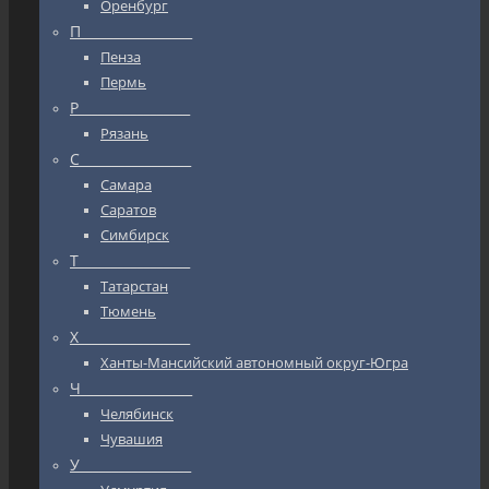
Оренбург
П_________________
Пенза
Пермь
Р_________________
Рязань
С_________________
Самара
Саратов
Симбирск
Т_________________
Татарстан
Тюмень
Х_________________
Ханты-Мансийский автономный округ-Югра
Ч_________________
Челябинск
Чувашия
У_________________