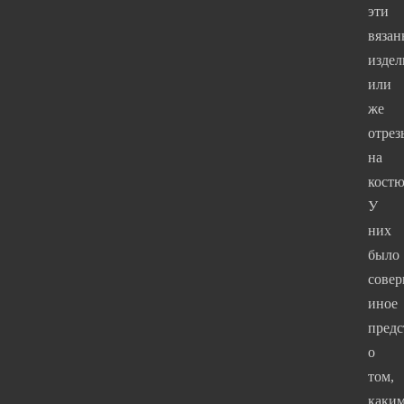
эти
вязан
издел
или
же
отрез
на
кост
У
них
было
сове
иное
предс
о
том,
каки