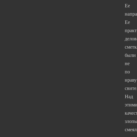
Ее
напр
Ее
практ
делов
сметк
были
не
по
нраву
свите
Над
этим
качес
злопы
смеял