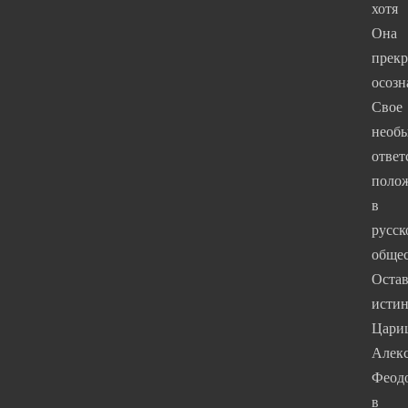
хотя
Она
прекр
осозн
Свое
необы
ответ
поло
в
русск
общес
Остав
исти
Цари
Алек
Феод
в