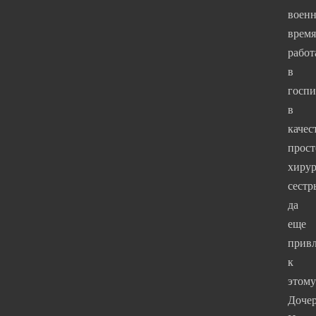
военн
время
работ
в
госпи
в
качес
прост
хирур
сестр
да
еще
привл
к
этому
Дочер