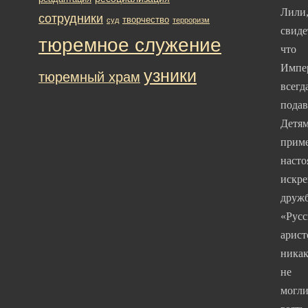
Лили
сотрудники
творчество
суд
терроризм
свиде
тюремное служение
что
Импе
узники
тюремный храм
всегд
подав
Детя
прим
наст
искр
друж
«Русс
арист
ника
не
могл