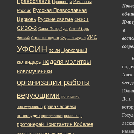
Православие
Романовы
Проповеди
Нрав
Русская Православная
Россия
обли
Церковь
Русские святые
СИЗО-1
Импе
СИЗО-2
Санкт-Петербург
Святой Царь
в
УИС
Суды и судьи
восп
Николай
Страстная неделя
совре
УФСИН
Церковный
ФСИН
Бли
неделя молитвы
календарь
подру
новомученики
Алек
организации работы
Феод
Юлия
верующими
почитание
Ден,
права человека
кото
новомучеников
Госуд
правосудие
проповедь
преступление
ласко
протоиерей Константин Кобелев
назыв
ресоциализация
реадаптация