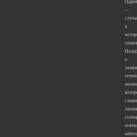
Царе
—
случа
в
исто
уник
Неда
о
лазар
течен
жизн
котор
словн
ласк
солнц
освещ
забот