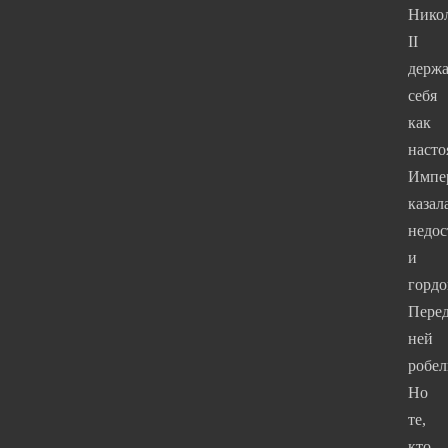
Нико
II
держа
себя
как
насто
Импе
казал
недо
и
гордо
Пере
ней
робел
Но
те,
кто