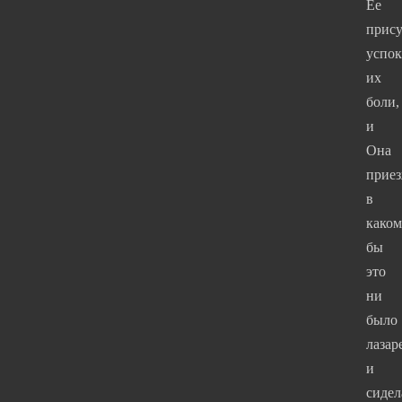
Ее
прису
успок
их
боли,
и
Она
приез
в
каком
бы
это
ни
было
лазар
и
сидел