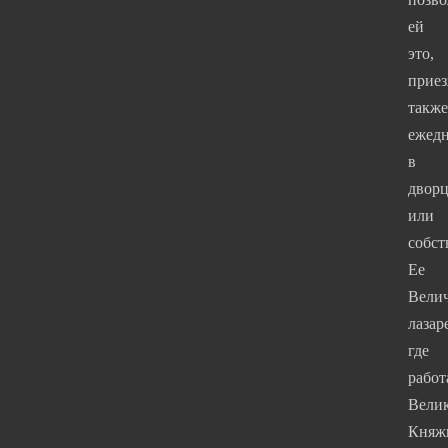
ей
это,
приез
также
ежед
в
двор
или
собс
Ее
Велич
лазаре
где
работ
Вели
Княж