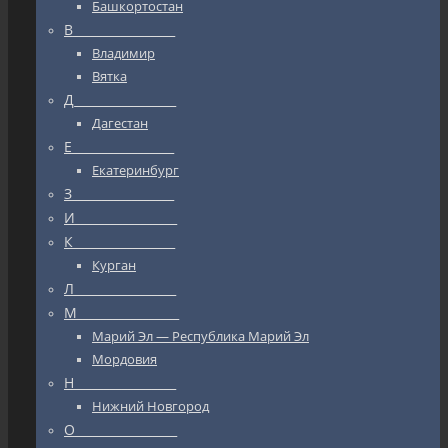
Башкортостан
В_________________
Владимир
Вятка
Д_________________
Дагестан
Е_________________
Екатеринбург
З_________________
И_________________
К_________________
Курган
Л_________________
М_________________
Марий Эл — Республика Марий Эл
Мордовия
Н_________________
Нижний Новгород
О_________________