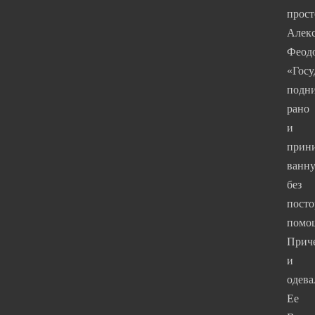
прост
Алек
Феод
«Госу
подн
рано
и
прин
ванн
без
пост
помо
Прич
и
одева
Ее