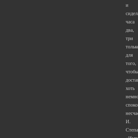
и
сидел
часа
два,
три
тольк
для
того,
чтоб
доста
хоть
немн
споко
несча
И.
Степа