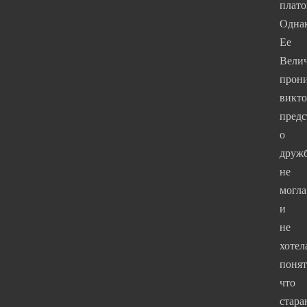
плато
Одна
Ее
Велич
прон
викт
предс
о
дружб
не
могла
и
не
хотел
понят
что
стара