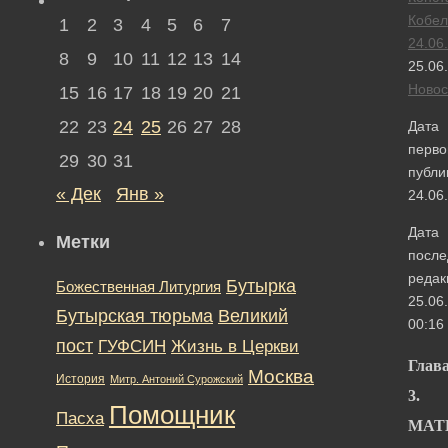
Кобел
1
2
3
4
5
6
7
24.06
8
9
10
11
12
13
14
25.06
Новос
15
16
17
18
19
20
21
22
23
24
25
26
27
28
Дата
перво
29
30
31
публи
« Дек
Янв »
24.06
Дата
Метки
после
редак
Бутырка
Божественная Литургия
25.06
Бутырская тюрьма
Великий
00:16
пост
ГУФСИН
Жизнь в Церкви
Глав
Москва
История
Митр. Антоний Сурожский
3.
Помощник
Пасха
МАТ