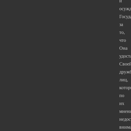
и
осуж
Госу
за
то,
что
Она
удост
Свое
друж
лиц,
котор
по
их
мнен
недо
вним