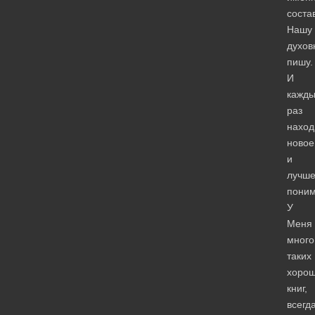
соста
Нашу
духов
пишу.
И
кажд
раз
нахо
новое
и
лучш
поним
У
Меня
много
таких
хоро
книг,
всегд