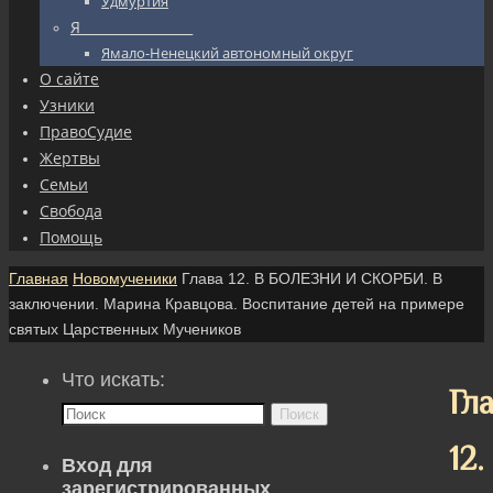
Удмуртия
Я_________________
Ямало-Ненецкий автономный округ
О сайте
Узники
ПравоСудие
Жертвы
Семьи
Свобода
Помощь
Главная
Новомученики
Глава 12. В БОЛЕЗНИ И СКОРБИ. В
заключении. Марина Кравцова. Воспитание детей на примере
святых Царственных Мучеников
Что искать:
Гл
Поиск
12.
Вход для
зарегистрированных