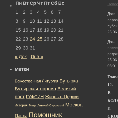
Пн
Вт
Ср
Чт
Пт
Сб
Вс
Новос
1
2
3
4
5
6
7
Дата
перво
8
9
10
11
12
13
14
публи
15
16
17
18
19
20
21
25.06
22
23
24
25
26
27
28
Дата
29
30
31
после
редак
« Дек
Янв »
25.06
03:01
Метки
Глав
Бутырка
Божественная Литургия
12.
Бутырская тюрьма
Великий
В
пост
ГУФСИН
Жизнь в Церкви
БОЛ
Москва
История
Митр. Антоний Сурожский
И
Помощник
Пасха
СКО