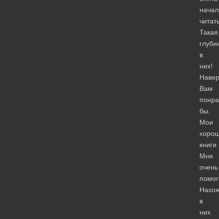
начал
читать
Такая
глуби
в
них!
Навер
Вам
понра
бы.
Мои
хоро
книги
Мне
очень
помог
Нахо
в
них