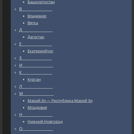
Башкортостан
В_________________
Владимир
Вятка
Д_________________
Дагестан
Е_________________
Екатеринбург
З_________________
И_________________
К_________________
Курган
Л_________________
М_________________
Марий Эл — Республика Марий Эл
Мордовия
Н_________________
Нижний Новгород
О_________________