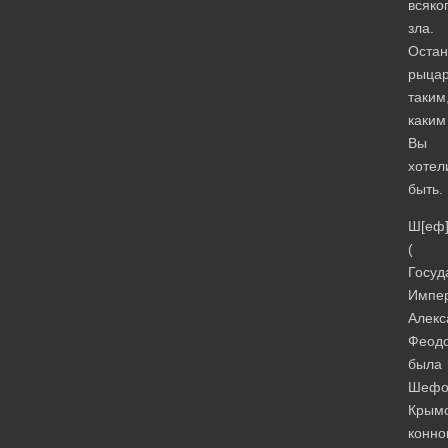
всяко
зла.
Остан
рыцар
таким
каким
Вы
хотел
быть.
Ш[еф
(
Госуд
Импе
Алекс
Феод
была
Шеф
Крымс
конно