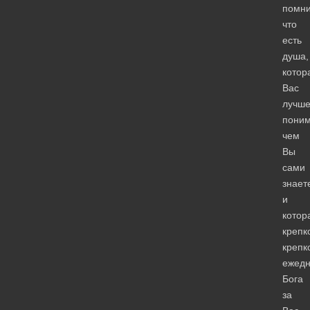
помни
что
есть
душа,
котор
Вас
лучш
поним
чем
Вы
сами
знает
и
котор
крепк
крепк
ежедн
Бога
за