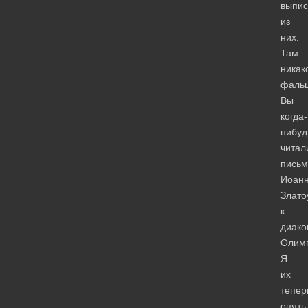
выпи
из
них.
Там
никак
фаль
Вы
когда-
нибуд
читал
письм
Иоан
Злато
к
диако
Олим
Я
их
тепер
опять