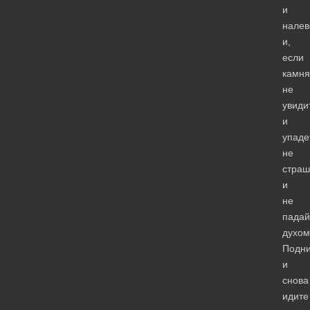
и
налев
и,
если
камня
не
увиди
и
упаде
не
страш
и
не
падай
духом
Подни
и
снова
идите