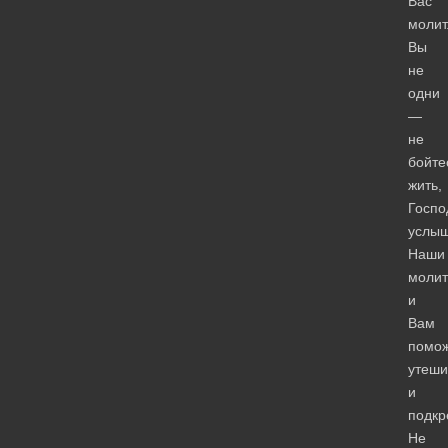
Вас
молит
Вы
не
одни
—
не
бойте
жить,
Госпо
услы
Наши
моли
и
Вам
помож
утеши
и
подкр
Не