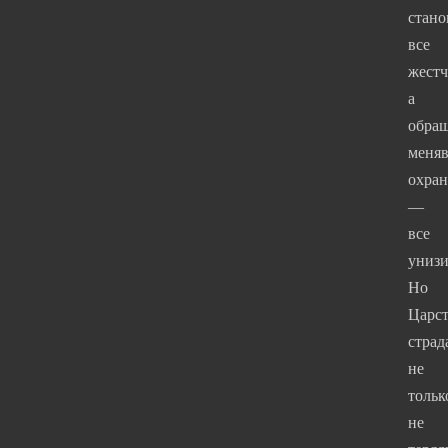
стано
все
жестч
а
обра
меня
охра
—
все
унизи
Но
Царс
страд
не
тольк
не