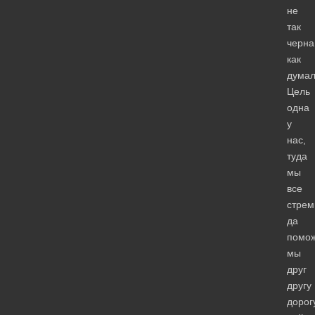
не
так
черна
как
думал
Цель
одна
у
нас,
туда
мы
все
стрем
да
помо
мы
друг
другу
дорог