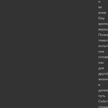
и
во
всем
Ему
крепк
вериш
Поле
тяже
испыт
они
готов
нас
для
друго
жизни
в
далек
путь.
Собст
страд