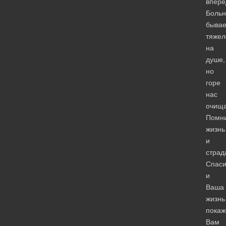
впере
Больн
бывае
тяжел
на
душе,
но
горе
нас
очища
Помн
жизнь
и
страд
Спаси
и
Ваша
жизнь
покаж
Вам