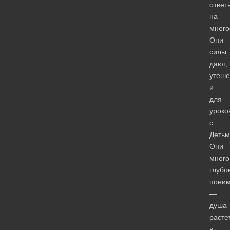
ответ
на
много
Они
силы
дают,
утеше
и
для
уроко
с
Детьм
Они
много
глубо
пони
—
душа
расте
в