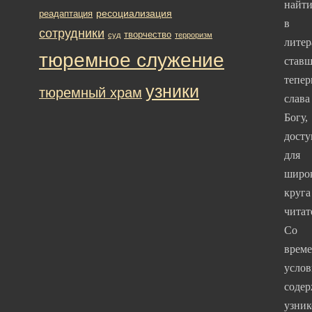
найт
ресоциализация
реадаптация
в
сотрудники
творчество
суд
терроризм
литер
тюремное служение
став
тепер
узники
тюремный храм
слава
Богу,
дост
для
широ
круга
читат
Со
врем
услов
соде
узник