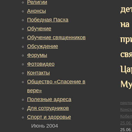
Религии
де
Анонсы
Победная Пасха
на
Обучение
пр
Обучение священников
Обсуждение
св
Форумы
Фотовидео
Ца
Контакты
Общество «Спасение в
Му
вере»
Полезные адреса
прото
Для сотрудников
Конст
Кобел
Спорт и здоровье
25.06
Июнь 2004
25.06