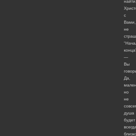
найти
Христ
с
Вами,
не
страш
“Нача
конца
—
Вы
говор
Да,
мален
но
не
совсе
душа
будет
всегд
близк