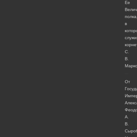
Ее
Велич
полка
в
котор
служи
корне
С.
В.
Марко
От
Госуд
Импе
Алекс
Феод
А.
В.
Сыроб