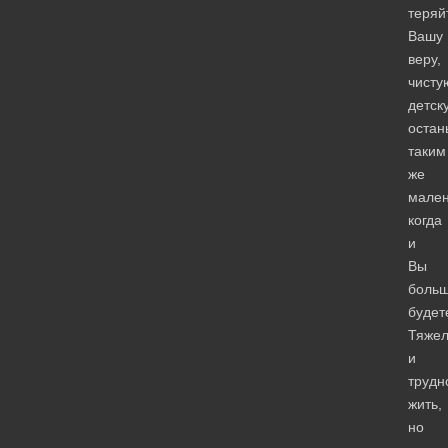
теряй
Вашу
веру,
чисту
детск
остан
таким
же
мален
когда
и
Вы
боль
будет
Тяже
и
трудн
жить,
но