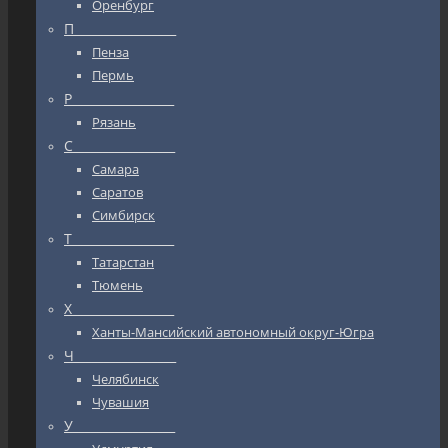
Оренбург
П_________________
Пенза
Пермь
Р_________________
Рязань
С_________________
Самара
Саратов
Симбирск
Т_________________
Татарстан
Тюмень
Х_________________
Ханты-Мансийский автономный округ-Югра
Ч_________________
Челябинск
Чувашия
У_________________