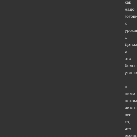
как
надо
готов
к
урока
с
Детьм
и
это
боль
утеше
—
с
ними
потом
читат
все
то,
что
имен