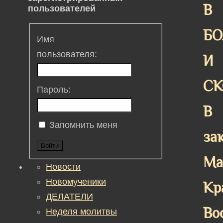
В
пользователей
БО
Имя
пользователя:
И
СК
Пароль:
В
Запомнить меня
за
Войти
Ма
Новости
Новомученики
Кр
ДЕЛАТЕЛИ
Во
Неделя молитвы