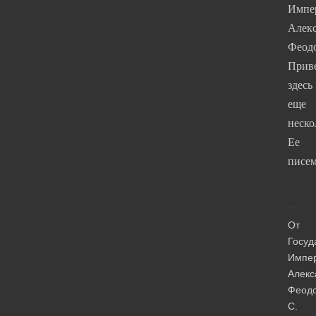
Импе
Алек
Феод
Прив
здесь
еще
неско
Ее
писем
От
Госуд
Импе
Алекс
Феод
С.