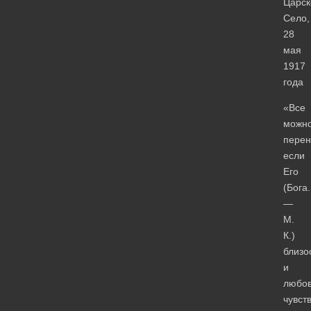
Царск
Село,
28
мая
1917
года
«Все
можн
перен
если
Его
(Бога.
—
М.
К.)
близо
и
любо
чувст