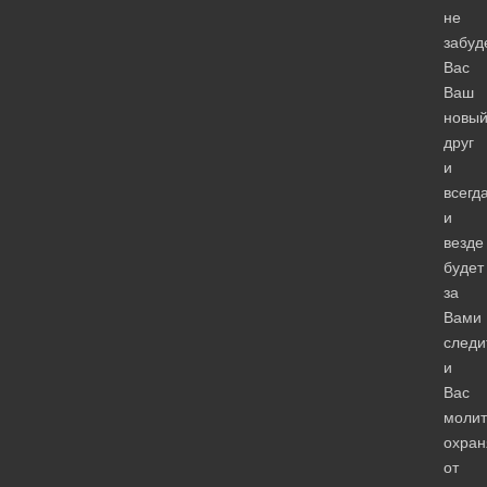
не
забуд
Вас
Ваш
новы
друг
и
всегд
и
везде
будет
за
Вами
следи
и
Вас
моли
охран
от