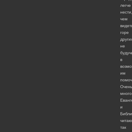
легче
нести
чем
видет
горе
други
не
будуч
в
возмо
им
помоч
Очен
много
Еванг
и
Библ
читаю
так