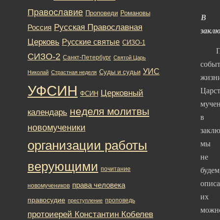
Православие
Романовы
Проповеди
В
Русская Православная
Россия
заклю
Церковь
Русские святые
СИЗО-1
Пер
СИЗО-2
Санкт-Петербург
Святой Царь
собы
УИС
Суды и судьи
Николай
Страстная неделя
жизн
УФСИН
Царс
Церковный
ФСИН
муче
неделя молитвы
календарь
в
новомученики
закл
организации работы
мы
не
верующими
почитание
будем
опис
права человека
новомучеников
их
правосудие
проповедь
преступление
можн
протоиерей Константин Кобелев