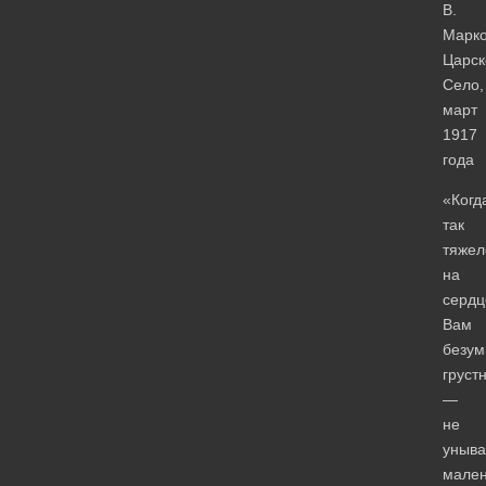
В.
Марко
Царск
Село,
март
1917
года
«Когд
так
тяжел
на
сердц
Вам
безум
груст
—
не
уныва
мален