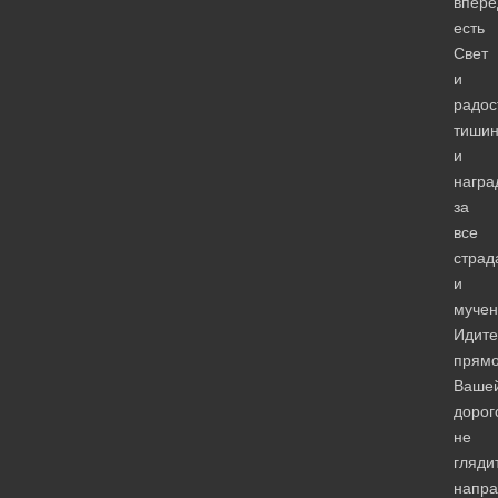
впере
есть
Свет
и
радос
тиши
и
награ
за
все
страд
и
мучен
Идите
прям
Ваше
дорог
не
гляди
напра