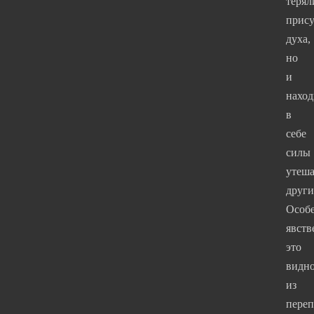
терял
прису
духа,
но
и
нахо
в
себе
силы
утеша
други
Особ
явств
это
видн
из
пере