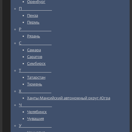
Оренбург
П_________________
Пенза
Пермь
Р_________________
Рязань
С_________________
Самара
Саратов
Симбирск
Т_________________
Татарстан
Тюмень
Х_________________
Ханты-Мансийский автономный округ-Югра
Ч_________________
Челябинск
Чувашия
У_________________