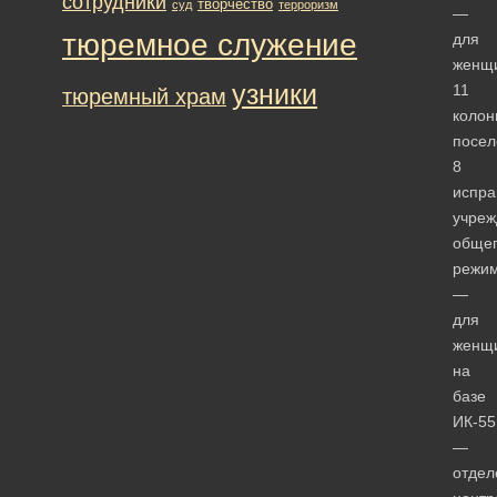
сотрудники
творчество
суд
терроризм
—
тюремное служение
для
женщи
узники
11
тюремный храм
колон
посел
8
испра
учреж
обще
режим
—
для
женщ
на
базе
ИК-55
—
отдел