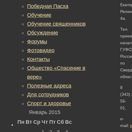
Екате
Победная Пасха
Репин
Обучение
4а.
Обучение священников
Тел.
Обсуждение
прие
Форумы
начал
ГУФС
Фотовидео
Росси
Контакты
по
Общество «Спасение в
Сверд
вере»
облас
Полезные адреса
8
Для сотрудников
(343)
56-
Спорт и здоровье
01
,
Январь 2015
e-
Пн
Вт
Ср
Чт
Пт
Сб
Вс
mail:
1
2
3
4