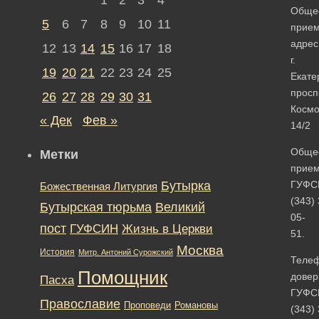
Обще
5
6
7
8
9
10
11
прие
адрес
12
13
14
15
16
17
18
г.
19
20
21
22
23
24
25
Екате
просп
26
27
28
29
30
31
Космо
« Дек
Фев »
14/2
Обще
Метки
прие
Бутырка
ГУФС
Божественная Литургия
(343)
Бутырская тюрьма
Великий
05-
пост
ГУФСИН
Жизнь в Церкви
51
.
Москва
История
Митр. Антоний Сурожский
Теле
Помощник
довер
Пасха
ГУФС
Православие
Романовы
Проповеди
(343)