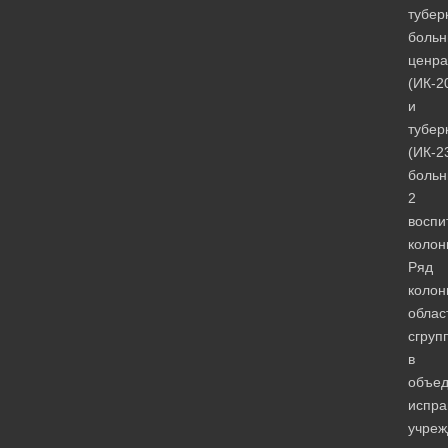
тубер
больн
ценра
(ИК-2
и
тубер
(ИК-2
больн
2
воспи
колон
Ряд
колон
облас
сгруп
в
объе
испра
учреж