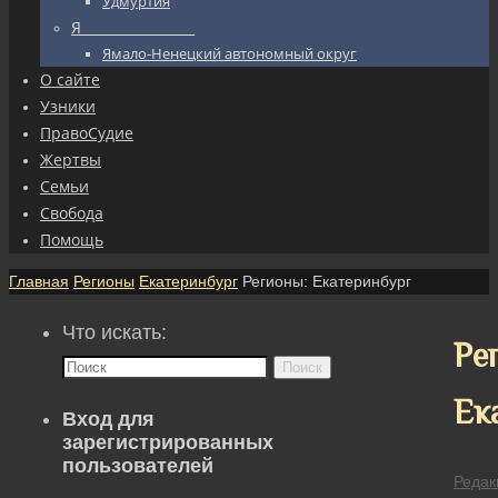
Удмуртия
Я_________________
Ямало-Ненецкий автономный округ
О сайте
Узники
ПравоСудие
Жертвы
Семьи
Свобода
Помощь
Главная
Регионы
Екатеринбург
Регионы: Екатеринбург
Что искать:
Ре
Поиск
Ек
Вход для
зарегистрированных
пользователей
Редак