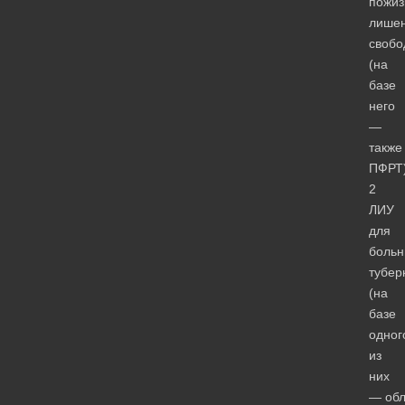
пожиз
лише
свобо
(на
базе
него
—
также
ПФРТ)
2
ЛИУ
для
больн
тубер
(на
базе
одног
из
них
— обл