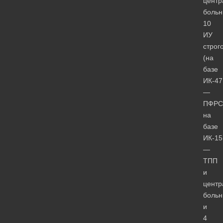
центр
больн
10
ИУ
строг
(на
базе
ИК-47
—
ПФРС
на
базе
ИК-15
—
ТПП
и
центр
больн
и
4