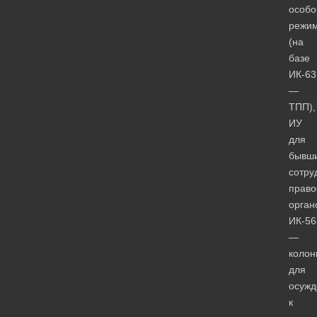
особо
режи
(на
базе
ИК-63
—
ТПП),
ИУ
для
бывш
сотру
право
орган
ИК-56
—
колон
для
осужд
к