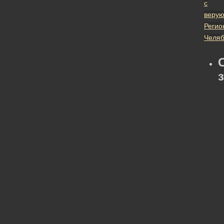
с
веру
Регио
Челяб