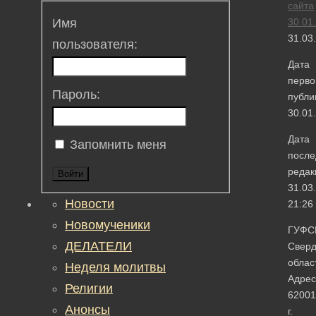
сайта
30.01
Имя
31.03
пользователя:
Дата
перво
Пароль:
публи
30.01
Дата
Запомнить меня
после
редак
Войти
31.03
Новости
21:26
Новомученики
ГУФС
ДЕЛАТЕЛИ
Сверд
облас
Неделя молитвы
Адрес
Религии
62001
Анонсы
г.