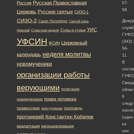
Русская Православная
Россия
57-
58
.
Церковь
Русские святые
СИЗО-1
СИЗО-2
Дежу
Санкт-Петербург
Святой Царь
служб
УИС
Суды и судьи
Николай
Страстная неделя
ГУФС
УФСИН
(343)
Церковный
ФСИН
56-
неделя молитвы
календарь
11
.
В
новомученики
соста
организации работы
ГУФС
Сверд
верующими
почитание
облас
6
права человека
новомучеников
следс
правосудие
проповедь
преступление
изоля
протоиерей Константин Кобелев
(один
из
ресоциализация
реадаптация
них