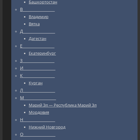
Башкортостан
В_________________
Владимир
Вятка
Д_________________
Дагестан
Е_________________
Екатеринбург
З_________________
И_________________
К_________________
Курган
Л_________________
М_________________
Марий Эл — Республика Марий Эл
Мордовия
Н_________________
Нижний Новгород
О_________________