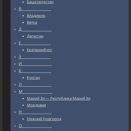
Башкортостан
В_________________
Владимир
Вятка
Д_________________
Дагестан
Е_________________
Екатеринбург
З_________________
И_________________
К_________________
Курган
Л_________________
М_________________
Марий Эл — Республика Марий Эл
Мордовия
Н_________________
Нижний Новгород
О_________________