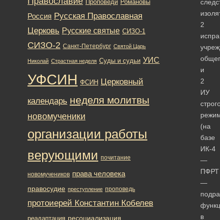
Православие
Романовы
следс
Проповеди
изоля
Русская Православная
Россия
2
Церковь
Русские святые
СИЗО-1
испра
СИЗО-2
Санкт-Петербург
Святой Царь
учреж
обще
УИС
Суды и судьи
Николай
Страстная неделя
и
УФСИН
Церковный
2
ФСИН
ИУ
неделя молитвы
календарь
строг
новомученики
режи
(на
организации работы
базе
ИК-4
верующими
почитание
—
ПФРТ
права человека
новомучеников
—
правосудие
проповедь
преступление
подра
протоиерей Константин Кобелев
функ
в
ресоциализация
реадаптация