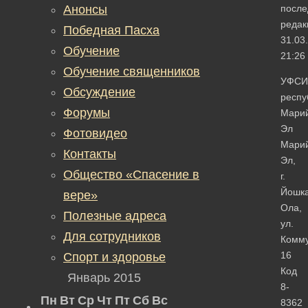
Анонсы
после
редак
Победная Пасха
31.03
Обучение
21:26
Обучение священников
УФСИ
Обсуждение
респу
Форумы
Мари
Эл
Фотовидео
Мари
Контакты
Эл,
Общество «Спасение в
г.
Йошка
вере»
Ола,
Полезные адреса
ул.
Для сотрудников
Комму
16
Спорт и здоровье
Код
Январь 2015
8-
Пн
Вт
Ср
Чт
Пт
Сб
Вс
8362