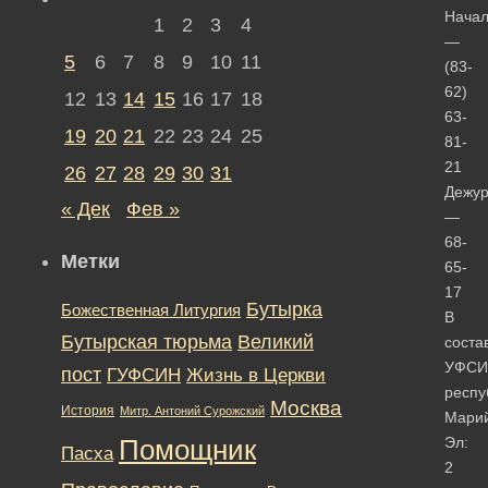
Начал
1
2
3
4
—
5
6
7
8
9
10
11
(83-
62)
12
13
14
15
16
17
18
63-
19
20
21
22
23
24
25
81-
21
26
27
28
29
30
31
Дежу
« Дек
Фев »
—
68-
Метки
65-
17
Бутырка
Божественная Литургия
В
Бутырская тюрьма
Великий
соста
УФСИ
пост
ГУФСИН
Жизнь в Церкви
респу
Москва
История
Митр. Антоний Сурожский
Мари
Эл:
Помощник
Пасха
2