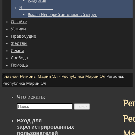
Удмуртия
Я_________________
Ямало-Ненецкий автономный округ
О сайте
Узники
ПравоСудие
Жертвы
Семьи
Свобода
Помощь
Главная
Регионы
Марий Эл - Республика Марий Эл
Регионы:
Республика Марий Эл
Что искать:
Ре
Поиск
Ре
Вход для
зарегистрированных
Ма
пользователей