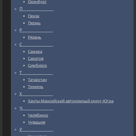
Оренбург
П_________________
Пенза
Пермь
Р_________________
Рязань
С_________________
Самара
Саратов
Симбирск
Т_________________
Татарстан
Тюмень
Х_________________
Ханты-Мансийский автономный округ-Югра
Ч_________________
Челябинск
Чувашия
У_________________