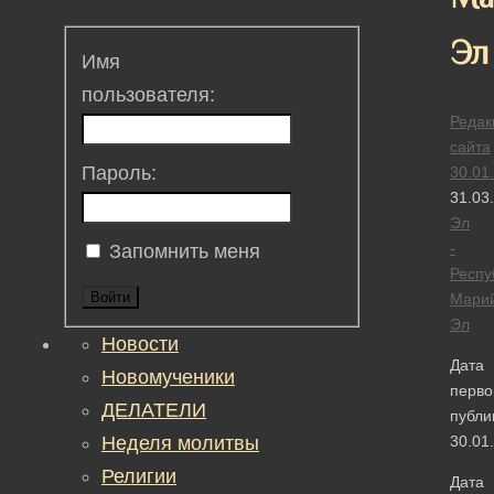
Эл
Имя
пользователя:
Редак
сайта
Пароль:
30.01
31.03
Эл
-
Запомнить меня
Респу
Войти
Мари
Эл
Новости
Дата
Новомученики
перво
ДЕЛАТЕЛИ
публи
Неделя молитвы
30.01
Религии
Дата