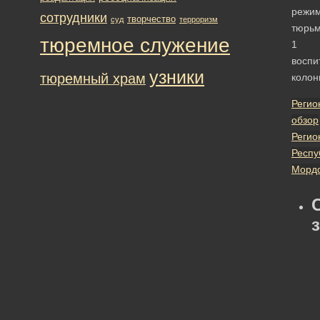
режи
сотрудники
творчество
суд
терроризм
тюрьм
тюремное служение
1
воспи
узники
тюремный храм
колон
Регио
обзор
Регио
Респу
Морд